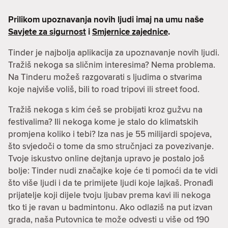
Prilikom upoznavanja novih ljudi imaj na umu naše
Savjete za sigurnost
i
Smjernice zajednice
.
Tinder je najbolja aplikacija za upoznavanje novih ljudi.
Tražiš nekoga sa sličnim interesima? Nema problema.
Na Tinderu možeš razgovarati s ljudima o stvarima
koje najviše voliš, bili to road tripovi ili street food.
Tražiš nekoga s kim ćeš se probijati kroz gužvu na
festivalima? Ili nekoga kome je stalo do klimatskih
promjena koliko i tebi? Iza nas je 55 milijardi spojeva,
što svjedoči o tome da smo stručnjaci za povezivanje.
Tvoje iskustvo online dejtanja upravo je postalo još
bolje: Tinder nudi značajke koje će ti pomoći da te vidi
što više ljudi i da te primijete ljudi koje lajkaš. Pronađi
prijatelje koji dijele tvoju ljubav prema kavi ili nekoga
tko ti je ravan u badmintonu. Ako odlaziš na put izvan
grada, naša Putovnica te može odvesti u više od 190