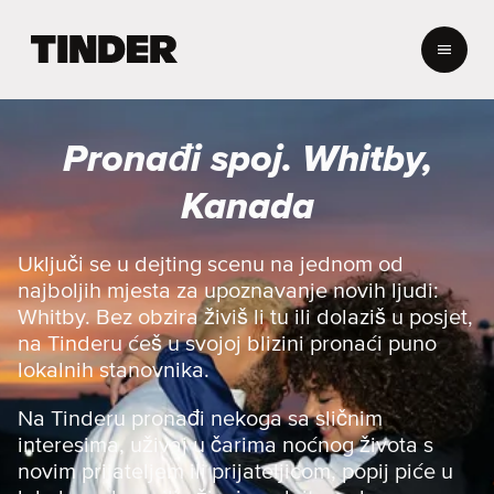
T
i
n
d
e
Pronađi spoj. Whitby,
r
n
Kanada
a
s
l
Uključi se u dejting scenu na jednom od
o
najboljih mjesta za upoznavanje novih ljudi:
v
Whitby. Bez obzira živiš li tu ili dolaziš u posjet,
n
na Tinderu ćeš u svojoj blizini pronaći puno
i
lokalnih stanovnika.
c
a
Na Tinderu pronađi nekoga sa sličnim
interesima, uživaj u čarima noćnog života s
novim prijateljem ili prijateljicom, popij piće u