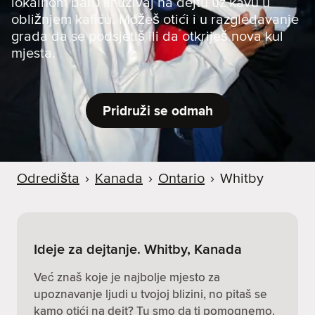
lokalnom baru ili uživaj na dejtu uz kavu u
obližnjem kafiću. Možeš otići i u razgledavanje
grada da se podsjetiš ili da otkriješ nova kul
mjesta.
Pridruži se odmah
Odredišta
›
Kanada
›
Ontario
›
Whitby
Ideje za dejtanje. Whitby, Kanada
Već znaš koje je najbolje mjesto za
upoznavanje ljudi u tvojoj blizini, no pitaš se
kamo otići na dejt? Tu smo da ti pomognemo.