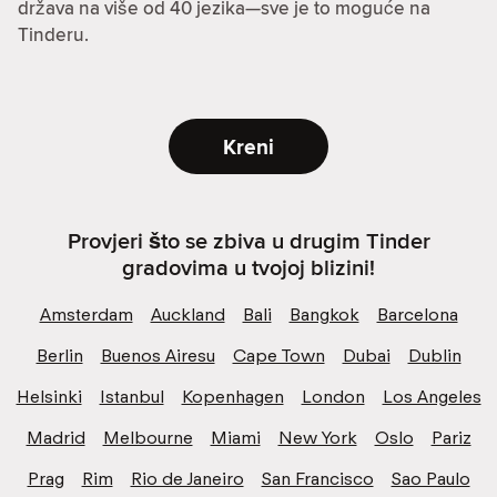
država na više od 40 jezika—sve je to moguće na
Tinderu.
Kreni
Provjeri što se zbiva u drugim Tinder
gradovima u tvojoj blizini!
Amsterdam
Auckland
Bali
Bangkok
Barcelona
Berlin
Buenos Airesu
Cape Town
Dubai
Dublin
Helsinki
Istanbul
Kopenhagen
London
Los Angeles
Madrid
Melbourne
Miami
New York
Oslo
Pariz
Prag
Rim
Rio de Janeiro
San Francisco
Sao Paulo