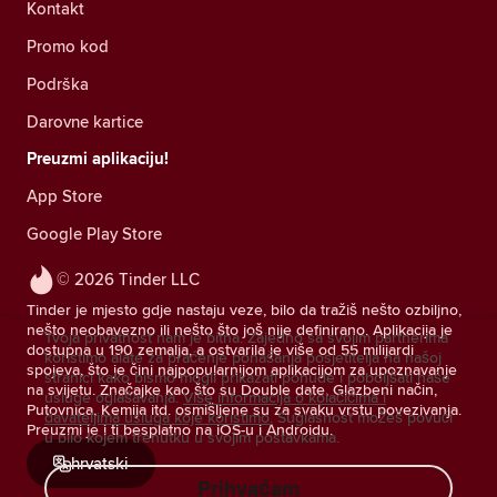
Kontakt
Promo kod
Podrška
Darovne kartice
Preuzmi aplikaciju!
App Store
Google Play Store
© 2026 Tinder LLC
Tinder je mjesto gdje nastaju veze, bilo da tražiš nešto ozbiljno,
nešto neobavezno ili nešto što još nije definirano. Aplikacija je
Tvoja privatnost nam je bitna. Zajedno sa svojim partnerima
dostupna u 190 zemalja, a ostvarila je više od 55 milijardi
koristimo alate za praćenje ponašanja posjetitelja na našoj
spojeva, što je čini najpopularnijom aplikacijom za upoznavanje
stranici kako bismo mogli prikazati ponude i poboljšati naše
na svijetu. Značajke kao što su Double date, Glazbeni način,
usluge oglašavanja.
Više informacija o kolačićima i
Putovnica, Kemija itd. osmišljene su za svaku vrstu povezivanja.
davateljima usluga koje koristimo.
Suglasnost možeš povući
Preuzmi je i ti besplatno na iOS-u i Androidu.
u bilo kojem trenutku u svojim postavkama.
hrvatski
Prihvaćam