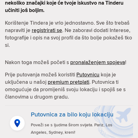
nekoliko značajki koje će tvoje iskustvo na Tinderu
učiniti još boljim.
Korištenje Tindera je vrlo jednostavno. Sve što trebaš
napraviti je
registrirati se
. Ne zaboravi dodati Interese,
fotografije i opis na svoj profil da što bolje pokažeš tko
si.
Nakon toga možeš početi s
pronalaženjem spojeva
!
Prije putovanja možeš koristiti
Putovnicu
koja je
uključena u našoj
premium pretplati
. Putovnica ti
omogućuje da promijeniš svoju lokaciju i spojiš se s
članovima u drugom gradu.
Putovnica za bilo koju lokaciju
Poveži se s ljudima širom svijeta. Pariz, Los
Angeles, Sydney, kreni!