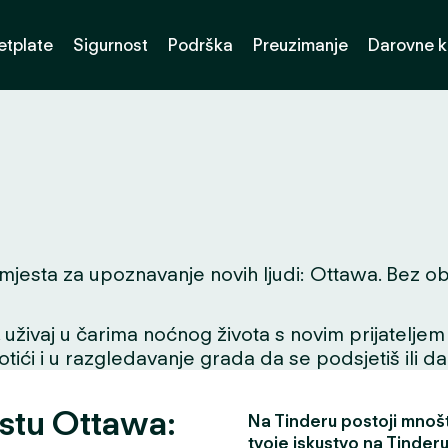
etplate
Sigurnost
Podrška
Preuzimanje
Darovne k
jesta za upoznavanje novih ljudi: Ottawa. Bez obzira
ivaj u čarima noćnog života s novim prijateljem ili
tići i u razgledavanje grada da se podsjetiš ili da
estu Ottawa:
Na Tinderu postoji mnošt
tvoje iskustvo na Tinderu 