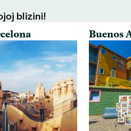
oj blizini!
celona
Buenos A