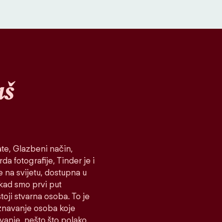
aš
te, Glazbeni način,
da fotografije, Tinder je i
e na svijetu, dostupna u
 kad smo prvi put
toji stvarna osoba. To je
oznavanje osoba koje
ovanje, nešto što polako