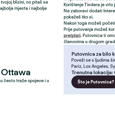
vojoj blizini, no pitaš se
Korištenje Tindera je vrlo
jbolja mjesta i najbolje
Ne zaboravi dodati Interese
pokažeš tko si.
Nakon toga možeš počet
Prije putovanja možeš kori
pretplati
. Putovnica ti om
članovima u drugom grad
Putovnica za bilo k
Poveži se s ljudima ši
Pariz, Los Angeles, Sy
e? Ottawa
Trenutna lokacija
:
u često traže spojeve i u
Što je Putovnica?