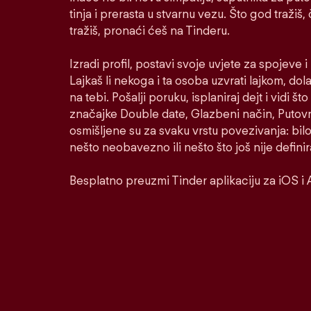
tinja i prerasta u stvarnu vezu. Što god tražiš,
tražiš, pronaći ćeš na Tinderu.
Izradi profil, postavi svoje uvjete za spojeve 
Lajkaš li nekoga i ta osoba uzvrati lajkom, dol
na tebi. Pošalji poruku, isplaniraj dejt i vidi š
značajke Double date, Glazbeni način, Putovni
osmišljene su za svaku vrstu povezivanja: bilo
nešto neobavezno ili nešto što još nije defini
Besplatno preuzmi Tinder aplikaciju za iOS i 