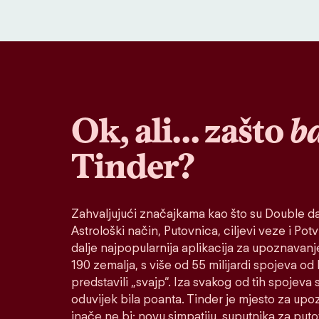
Ok, ali… zašto
b
Tinder?
Zahvaljujući značajkama kao što su Double da
Astrološki način, Putovnica, ciljevi veze i Potvr
dalje najpopularnija aplikacija za upoznavanj
190 zemalja, s više od 55 milijardi spojeva od
predstavili „svajp“. Iza svakog od tih spojeva s
oduvijek bila poanta. Tinder je mjesto za up
inače ne bi: novu simpatiju, suputnika za put