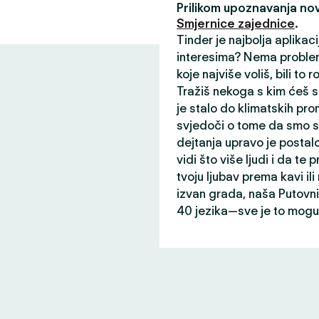
Prilikom upoznavanja nov
Smjernice zajednice
.
Tinder je najbolja aplikac
interesima? Nema problem
koje najviše voliš, bili to r
Tražiš nekoga s kim ćeš s
je stalo do klimatskih prom
svjedoči o tome da smo st
dejtanja upravo je postalo
vidi što više ljudi i da te p
tvoju ljubav prema kavi il
izvan grada, naša Putovni
40 jezika—sve je to mogu