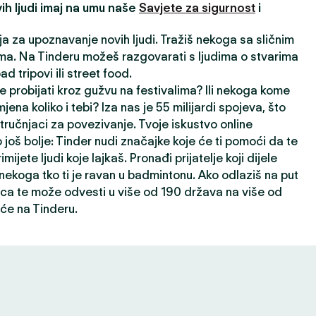
ih ljudi imaj na umu naše
Savjete za sigurnost
i
ija za upoznavanje novih ljudi. Tražiš nekoga sa sličnim
a. Na Tinderu možeš razgovarati s ljudima o stvarima
oad tripovi ili street food.
e probijati kroz gužvu na festivalima? Ili nekoga kome
jena koliko i tebi? Iza nas je 55 milijardi spojeva, što
ručnjaci za povezivanje. Tvoje iskustvo online
 još bolje: Tinder nudi značajke koje će ti pomoći da te
rimijete ljudi koje lajkaš. Pronađi prijatelje koji dijele
i nekoga tko ti je ravan u badmintonu. Ako odlaziš na put
ca te može odvesti u više od 190 država na više od
će na Tinderu.