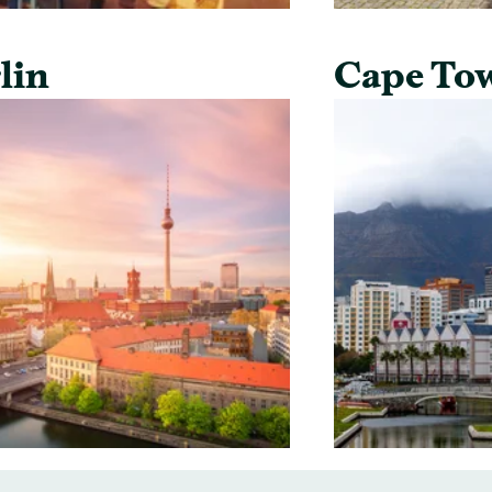
lin
Cape To