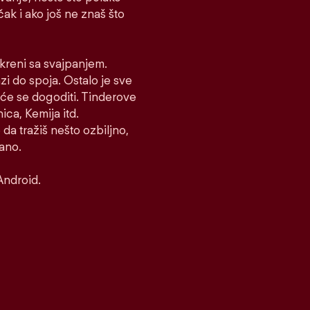
 čak i ako još ne znaš što
i kreni sa svajpanjem.
azi do spoja. Ostalo je sve
to će se dogoditi. Tinderove
ca, Kemija itd.
 da tražiš nešto ozbiljno,
rano.
Android.