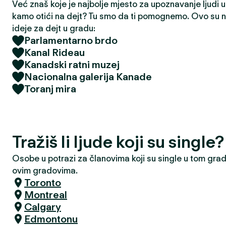
Već znaš koje je najbolje mjesto za upoznavanje ljudi u t
kamo otići na dejt? Tu smo da ti pomognemo. Ovo su na
ideje za dejt u gradu:
Parlamentarno brdo
Kanal Rideau
Kanadski ratni muzej
Nacionalna galerija Kanade
Toranj mira
Tražiš li ljude koji su singl
Osobe u potrazi za članovima koji su single u tom grad
ovim gradovima.
Toronto
Montreal
Calgary
Edmontonu