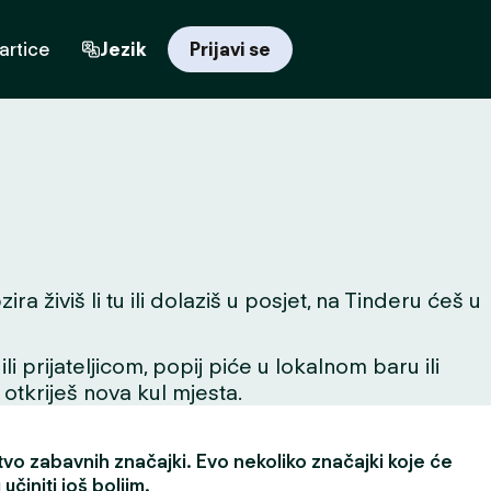
artice
Jezik
Prijavi se
 živiš li tu ili dolaziš u posjet, na Tinderu ćeš u
 prijateljicom, popij piće u lokalnom baru ili
 otkriješ nova kul mjesta.
vo zabavnih značajki. Evo nekoliko značajki koje će
učiniti još boljim.