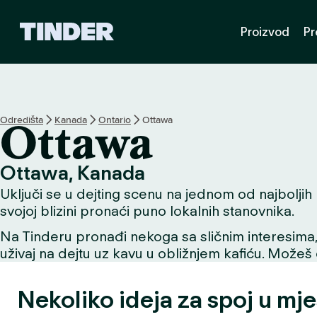
T
Proizvod
Pr
i
n
d
e
r
n
Odredišta
Kanada
Ontario
Ottawa
Ottawa
a
s
l
Ottawa, Kanada
o
Uključi se u dejting scenu na jednom od najboljih m
v
n
svojoj blizini pronaći puno lokalnih stanovnika.
i
Na Tinderu pronađi nekoga sa sličnim interesima, už
c
uživaj na dejtu uz kavu u obližnjem kafiću. Možeš o
a
Nekoliko ideja za spoj u mj