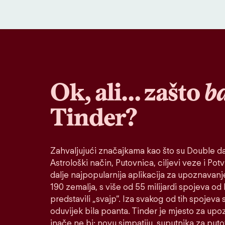
Ok, ali… zašto
b
Tinder?
Zahvaljujući značajkama kao što su Double da
Astrološki način, Putovnica, ciljevi veze i Potvr
dalje najpopularnija aplikacija za upoznavanj
190 zemalja, s više od 55 milijardi spojeva od
predstavili „svajp“. Iza svakog od tih spojeva s
oduvijek bila poanta. Tinder je mjesto za up
inače ne bi: novu simpatiju, suputnika za put