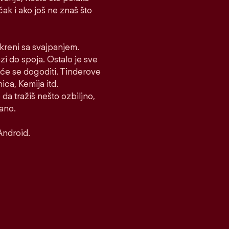
 čak i ako još ne znaš što
i kreni sa svajpanjem.
azi do spoja. Ostalo je sve
to će se dogoditi. Tinderove
ca, Kemija itd.
 da tražiš nešto ozbiljno,
rano.
Android.