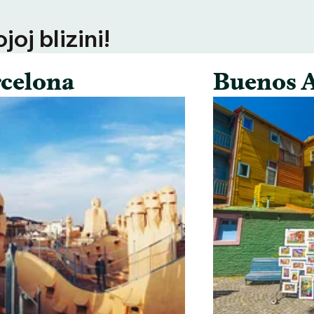
oj blizini!
celona
Buenos A