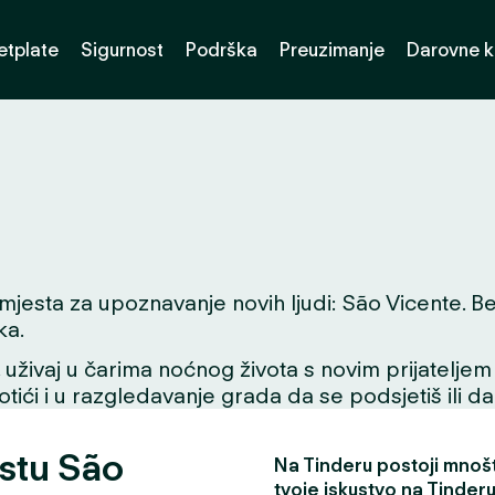
etplate
Sigurnost
Podrška
Preuzimanje
Darovne k
jesta za upoznavanje novih ljudi: São Vicente. Bez o
ka.
ivaj u čarima noćnog života s novim prijateljem ili
tići i u razgledavanje grada da se podsjetiš ili da
estu São
Na Tinderu postoji mnošt
tvoje iskustvo na Tinderu 