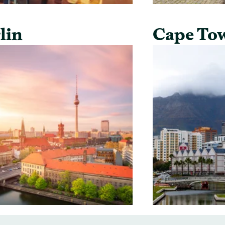
lin
Cape To