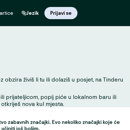
artice
Jezik
Prijavi se
bzira živiš li tu ili dolaziš u posjet, na Tinderu
 prijateljicom, popij piće u lokalnom baru ili
 otkriješ nova kul mjesta.
vo zabavnih značajki. Evo nekoliko značajki koje će
učiniti još boljim.