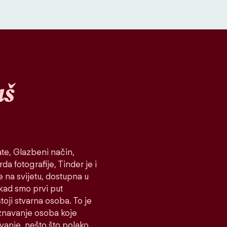
aš
te, Glazbeni način,
da fotografije, Tinder je i
e na svijetu, dostupna u
 kad smo prvi put
toji stvarna osoba. To je
oznavanje osoba koje
ovanje, nešto što polako