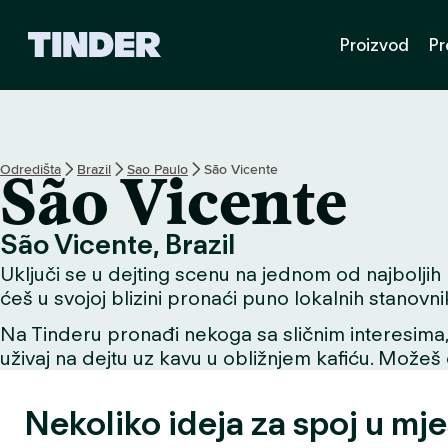
T
Proizvod
Pr
i
n
d
e
r
n
Odredišta
Brazil
Sao Paulo
São Vicente
São Vicente
a
s
l
São Vicente, Brazil
o
Uključi se u dejting scenu na jednom od najboljih m
v
n
ćeš u svojoj blizini pronaći puno lokalnih stanovni
i
Na Tinderu pronađi nekoga sa sličnim interesima, už
c
uživaj na dejtu uz kavu u obližnjem kafiću. Možeš o
a
Nekoliko ideja za spoj u mj