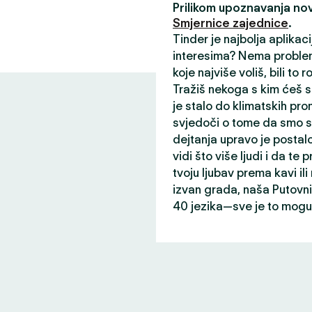
Prilikom upoznavanja nov
Smjernice zajednice
.
Tinder je najbolja aplikac
interesima? Nema problem
koje najviše voliš, bili to r
Tražiš nekoga s kim ćeš s
je stalo do klimatskih prom
svjedoči o tome da smo st
dejtanja upravo je postalo
vidi što više ljudi i da te p
tvoju ljubav prema kavi il
izvan grada, naša Putovni
40 jezika—sve je to mogu