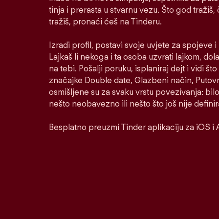
tinja i prerasta u stvarnu vezu. Što god tražiš,
tražiš, pronaći ćeš na Tinderu.
Izradi profil, postavi svoje uvjete za spojeve 
Lajkaš li nekoga i ta osoba uzvrati lajkom, dol
na tebi. Pošalji poruku, isplaniraj dejt i vidi š
značajke Double date, Glazbeni način, Putovni
osmišljene su za svaku vrstu povezivanja: bilo
nešto neobavezno ili nešto što još nije defini
Besplatno preuzmi Tinder aplikaciju za iOS i 