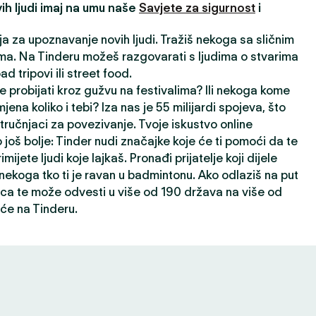
ih ljudi imaj na umu naše
Savjete za sigurnost
i
ija za upoznavanje novih ljudi. Tražiš nekoga sa sličnim
a. Na Tinderu možeš razgovarati s ljudima o stvarima
oad tripovi ili street food.
e probijati kroz gužvu na festivalima? Ili nekoga kome
jena koliko i tebi? Iza nas je 55 milijardi spojeva, što
ručnjaci za povezivanje. Tvoje iskustvo online
 još bolje: Tinder nudi značajke koje će ti pomoći da te
rimijete ljudi koje lajkaš. Pronađi prijatelje koji dijele
i nekoga tko ti je ravan u badmintonu. Ako odlaziš na put
ca te može odvesti u više od 190 država na više od
će na Tinderu.