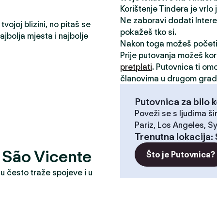
Korištenje Tindera je vrlo
Ne zaboravi dodati Interese
vojoj blizini, no pitaš se
pokažeš tko si.
jbolja mjesta i najbolje
Nakon toga možeš počet
Prije putovanja možeš kori
pretplati
. Putovnica ti om
članovima u drugom grad
Putovnica za bilo k
Poveži se s ljudima ši
Pariz, Los Angeles, Sy
Trenutna lokacija
:
e? São Vicente
Što je Putovnica?
u često traže spojeve i u