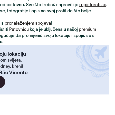
 jednostavno. Sve što trebaš napraviti je
registrirati se
.
, fotografije i opis na svoj profil da što bolje
i s
pronalaženjem spojeva
!
stiti
Putovnicu
koja je uključena u našoj
premium
ogućuje da promijeniš svoju lokaciju i spojiš se s
u.
oju lokaciju
rom svijeta.
dney, kreni!
São Vicente