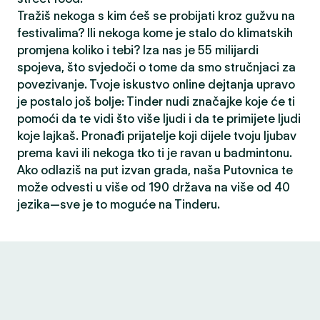
Tražiš nekoga s kim ćeš se probijati kroz gužvu na
festivalima? Ili nekoga kome je stalo do klimatskih
promjena koliko i tebi? Iza nas je 55 milijardi
spojeva, što svjedoči o tome da smo stručnjaci za
povezivanje. Tvoje iskustvo online dejtanja upravo
je postalo još bolje: Tinder nudi značajke koje će ti
pomoći da te vidi što više ljudi i da te primijete ljudi
koje lajkaš. Pronađi prijatelje koji dijele tvoju ljubav
prema kavi ili nekoga tko ti je ravan u badmintonu.
Ako odlaziš na put izvan grada, naša Putovnica te
može odvesti u više od 190 država na više od 40
jezika—sve je to moguće na Tinderu.