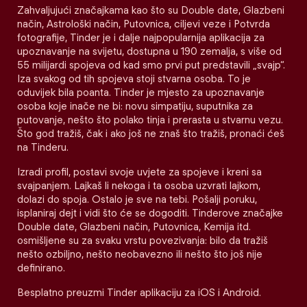
Zahvaljujući značajkama kao što su Double date, Glazbeni
način, Astrološki način, Putovnica, ciljevi veze i Potvrda
fotografije, Tinder je i dalje najpopularnija aplikacija za
upoznavanje na svijetu, dostupna u 190 zemalja, s više od
55 milijardi spojeva od kad smo prvi put predstavili „svajp“.
Iza svakog od tih spojeva stoji stvarna osoba. To je
oduvijek bila poanta. Tinder je mjesto za upoznavanje
osoba koje inače ne bi: novu simpatiju, suputnika za
putovanje, nešto što polako tinja i prerasta u stvarnu vezu.
Što god tražiš, čak i ako još ne znaš što tražiš, pronaći ćeš
na Tinderu.
Izradi profil, postavi svoje uvjete za spojeve i kreni sa
svajpanjem. Lajkaš li nekoga i ta osoba uzvrati lajkom,
dolazi do spoja. Ostalo je sve na tebi. Pošalji poruku,
isplaniraj dejt i vidi što će se dogoditi. Tinderove značajke
Double date, Glazbeni način, Putovnica, Kemija itd.
osmišljene su za svaku vrstu povezivanja: bilo da tražiš
nešto ozbiljno, nešto neobavezno ili nešto što još nije
definirano.
Besplatno preuzmi Tinder aplikaciju za iOS i Android.