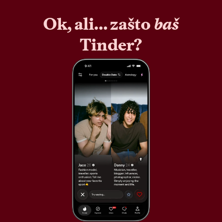
Ok, ali… zašto
baš
Tinder?