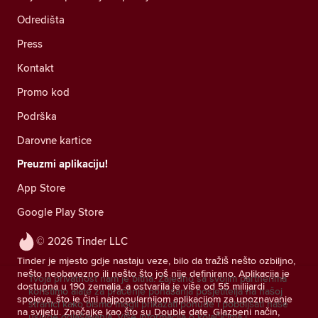
Odredišta
Press
Kontakt
Promo kod
Podrška
Darovne kartice
Preuzmi aplikaciju!
App Store
Google Play Store
© 2026 Tinder LLC
Tinder je mjesto gdje nastaju veze, bilo da tražiš nešto ozbiljno,
nešto neobavezno ili nešto što još nije definirano. Aplikacija je
Tvoja privatnost nam je bitna. Zajedno sa svojim partnerima
dostupna u 190 zemalja, a ostvarila je više od 55 milijardi
koristimo alate za praćenje ponašanja posjetitelja na našoj
spojeva, što je čini najpopularnijom aplikacijom za upoznavanje
stranici kako bismo mogli prikazati ponude i poboljšati naše
na svijetu. Značajke kao što su Double date, Glazbeni način,
usluge oglašavanja.
Više informacija o kolačićima i