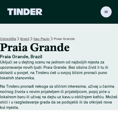
T
i
n
d
e
Odredišta
Brazil
Sao Paulo
Praia Grande
r
Praia Grande
n
a
s
Praia Grande, Brazil
l
Uključi se u dejting scenu na jednom od najboljih mjesta za
o
upoznavanje novih ljudi: Praia Grande. Bez obzira živiš li tu ili
v
dolaziš u posjet, na Tinderu ćeš u svojoj blizini pronaći puno
lokalnih stanovnika.
n
i
Na Tinderu pronađi nekoga sa sličnim interesima, uživaj u čarima
c
noćnog života s novim prijateljem ili prijateljicom, popij piće u
a
lokalnom baru ili uživaj na dejtu uz kavu u obližnjem kafiću. Možeš
otići i u razgledavanje grada da se podsjetiš ili da otkriješ nova
kul mjesta.