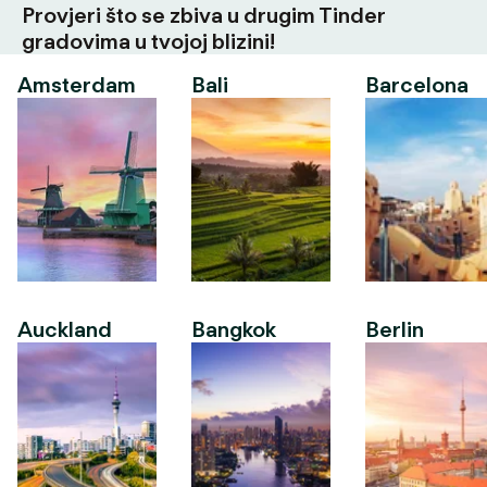
Provjeri što se zbiva u drugim Tinder
gradovima u tvojoj blizini!
Amsterdam
Bali
Barcelona
Auckland
Bangkok
Berlin