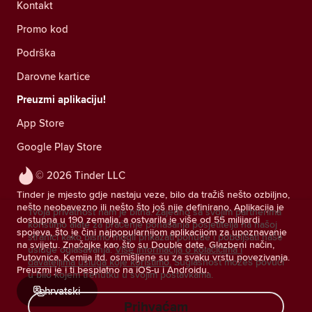
Kontakt
Promo kod
Podrška
Darovne kartice
Preuzmi aplikaciju!
App Store
Google Play Store
© 2026 Tinder LLC
Tinder je mjesto gdje nastaju veze, bilo da tražiš nešto ozbiljno,
nešto neobavezno ili nešto što još nije definirano. Aplikacija je
Tvoja privatnost nam je bitna. Zajedno sa svojim partnerima
dostupna u 190 zemalja, a ostvarila je više od 55 milijardi
koristimo alate za praćenje ponašanja posjetitelja na našoj
spojeva, što je čini najpopularnijom aplikacijom za upoznavanje
stranici kako bismo mogli prikazati ponude i poboljšati naše
na svijetu. Značajke kao što su Double date, Glazbeni način,
usluge oglašavanja.
Više informacija o kolačićima i
Putovnica, Kemija itd. osmišljene su za svaku vrstu povezivanja.
davateljima usluga koje koristimo.
Suglasnost možeš povući
Preuzmi je i ti besplatno na iOS-u i Androidu.
u bilo kojem trenutku u svojim postavkama.
hrvatski
Prihvaćam