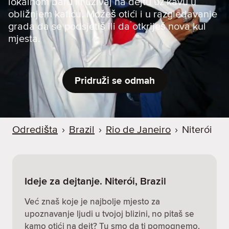
lokalnom baru ili uživaj na dejtu uz kavu u
obližnjem kafiću. Možeš otići i u razgledavanje
grada da se podsjetiš ili da otkriješ nova kul
mjesta.
Pridruži se odmah
Odredišta
›
Brazil
›
Rio de Janeiro
›
Niterói
Ideje za dejtanje. Niterói, Brazil
Već znaš koje je najbolje mjesto za
upoznavanje ljudi u tvojoj blizini, no pitaš se
kamo otići na dejt? Tu smo da ti pomognemo.