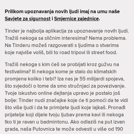
Prilikom upoznavanja novih ljudi imaj na umu naše
Savjete za sigurnost
i
Smjernice zajednice
.
Tinder je najbolja aplikacija za upoznavanje novih ljudi.
Tražiš nekoga sa sličnim interesima? Nema problema.
Na Tinderu možeš razgovarati s ljudima o stvarima
koje najviše voliš, bili to road tripovi ili street food.
Tražiš nekoga s kim ćeš se probijati kroz gužvu na
festivalima? Ili nekoga kome je stalo do klimatskih
promjena koliko i tebi? Iza nas je 55 milijardi spojeva,
što svjedoči o tome da smo stručnjaci za povezivanje.
Tvoje iskustvo online dejtanja upravo je postalo još
bolje: Tinder nudi značajke koje će ti pomoći da te vidi
što više ljudi i da te primijete ljudi koje lajkaš. Pronađi
prijatelje koji dijele tvoju ljubav prema kavi ili nekoga
tko ti je ravan u badmintonu. Ako odlaziš na put izvan
grada, naša Putovnica te može odvesti u više od 190