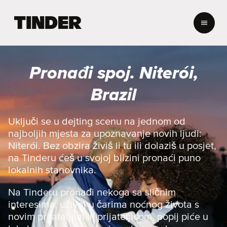
T
i
n
d
e
Pronađi spoj. Niterói,
r
n
Brazil
a
s
l
Uključi se u dejting scenu na jednom od
o
najboljih mjesta za upoznavanje novih ljudi:
v
Niterói. Bez obzira živiš li tu ili dolaziš u posjet,
n
na Tinderu ćeš u svojoj blizini pronaći puno
i
lokalnih stanovnika.
c
a
Na Tinderu pronađi nekoga sa sličnim
interesima, uživaj u čarima noćnog života s
novim prijateljem ili prijateljicom, popij piće u