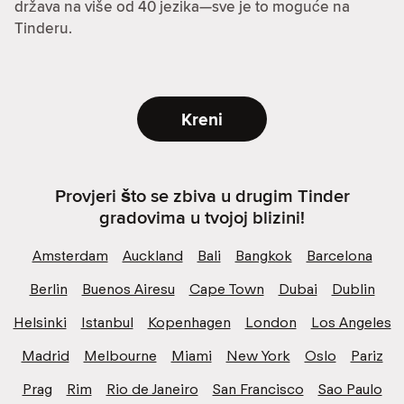
država na više od 40 jezika—sve je to moguće na
Tinderu.
Kreni
Provjeri što se zbiva u drugim Tinder
gradovima u tvojoj blizini!
Amsterdam
Auckland
Bali
Bangkok
Barcelona
Berlin
Buenos Airesu
Cape Town
Dubai
Dublin
Helsinki
Istanbul
Kopenhagen
London
Los Angeles
Madrid
Melbourne
Miami
New York
Oslo
Pariz
Prag
Rim
Rio de Janeiro
San Francisco
Sao Paulo