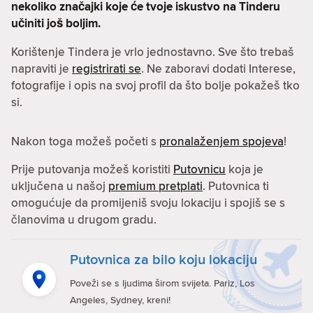
nekoliko značajki koje će tvoje iskustvo na Tinderu
učiniti još boljim.
Korištenje Tindera je vrlo jednostavno. Sve što trebaš
napraviti je
registrirati se
. Ne zaboravi dodati Interese,
fotografije i opis na svoj profil da što bolje pokažeš tko
si.
Nakon toga možeš početi s
pronalaženjem spojeva
!
Prije putovanja možeš koristiti
Putovnicu
koja je
uključena u našoj
premium pretplati
. Putovnica ti
omogućuje da promijeniš svoju lokaciju i spojiš se s
članovima u drugom gradu.
Putovnica za bilo koju lokaciju
Poveži se s ljudima širom svijeta. Pariz, Los
Angeles, Sydney, kreni!