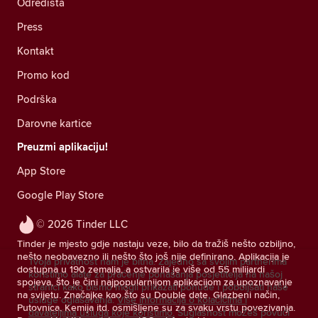
Odredišta
Press
Kontakt
Promo kod
Podrška
Darovne kartice
Preuzmi aplikaciju!
App Store
Google Play Store
© 2026 Tinder LLC
Tinder je mjesto gdje nastaju veze, bilo da tražiš nešto ozbiljno,
nešto neobavezno ili nešto što još nije definirano. Aplikacija je
Tvoja privatnost nam je bitna. Zajedno sa svojim partnerima
dostupna u 190 zemalja, a ostvarila je više od 55 milijardi
koristimo alate za praćenje ponašanja posjetitelja na našoj
spojeva, što je čini najpopularnijom aplikacijom za upoznavanje
stranici kako bismo mogli prikazati ponude i poboljšati naše
na svijetu. Značajke kao što su Double date, Glazbeni način,
usluge oglašavanja.
Više informacija o kolačićima i
Putovnica, Kemija itd. osmišljene su za svaku vrstu povezivanja.
davateljima usluga koje koristimo.
Suglasnost možeš povući