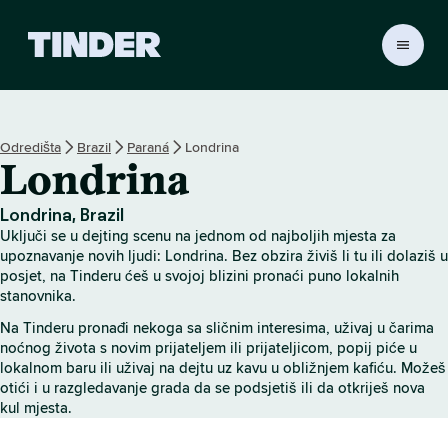
T
i
n
d
e
Odredišta
Brazil
Paraná
Londrina
r
Londrina
n
a
s
Londrina, Brazil
l
Uključi se u dejting scenu na jednom od najboljih mjesta za
o
upoznavanje novih ljudi: Londrina. Bez obzira živiš li tu ili dolaziš u
v
posjet, na Tinderu ćeš u svojoj blizini pronaći puno lokalnih
stanovnika.
n
i
Na Tinderu pronađi nekoga sa sličnim interesima, uživaj u čarima
c
noćnog života s novim prijateljem ili prijateljicom, popij piće u
a
lokalnom baru ili uživaj na dejtu uz kavu u obližnjem kafiću. Možeš
otići i u razgledavanje grada da se podsjetiš ili da otkriješ nova
kul mjesta.