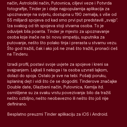
način, Astrološki način, Putovnica, ciljevi veze i Potvrda
fotografije, Tinder je i dalje najpopularnija aplikacija za
upoznavanje na svijetu, dostupna u 190 zemalja, s više od
55 milijardi spojeva od kad smo prvi put predstavili „svajp“.
Iza svakog od tih spojeva stoji stvarna osoba. To je
oduvijek bila poanta. Tinder je mjesto za upoznavanje
osoba koje inače ne bi: novu simpatiju, suputnika za
putovanje, nešto što polako tinja i prerasta u stvarnu vezu.
Što god tražiš, čak i ako još ne znaš što tražiš, pronaći ćeš
na Tinderu.
Izradi profil, postavi svoje uvjete za spojeve i kreni sa
svajpanjem. Lajkaš li nekoga i ta osoba uzvrati lajkom,
dolazi do spoja. Ostalo je sve na tebi. Pošalji poruku,
isplaniraj dejt i vidi što će se dogoditi. Tinderove značajke
Double date, Glazbeni način, Putovnica, Kemija itd.
osmišljene su za svaku vrstu povezivanja: bilo da tražiš
nešto ozbiljno, nešto neobavezno ili nešto što još nije
definirano.
Besplatno preuzmi Tinder aplikaciju za iOS i Android.