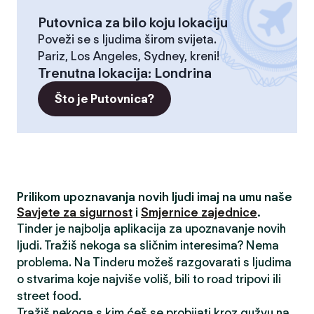
Putovnica za bilo koju lokaciju
Poveži se s ljudima širom svijeta.
Pariz, Los Angeles, Sydney, kreni!
Trenutna lokacija
:
Londrina
Što je Putovnica?
Prilikom upoznavanja novih ljudi imaj na umu naše
Savjete za sigurnost
i
Smjernice zajednice
.
Tinder je najbolja aplikacija za upoznavanje novih
ljudi. Tražiš nekoga sa sličnim interesima? Nema
problema. Na Tinderu možeš razgovarati s ljudima
o stvarima koje najviše voliš, bili to road tripovi ili
street food.
Tražiš nekoga s kim ćeš se probijati kroz gužvu na