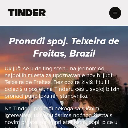
T
i
n
d
e
Pronađi spoj. Teixeira de
r
n
Freitas, Brazil
a
s
l
Uključi se u dejting scenu na jednom od
o
najboljih mjesta za upoznavanje novih ljudi:
v
Teixeira de Freitas. Bez obzira živiš li tu ili
n
dolaziš u posjet, na Tinderu ćeš u svojoj blizini
i
pronaći puno lokalnih stanovnika.
c
a
Na Tinderu pronađi nekoga sa sličnim
interesima, uživaj u čarima noćnog života s
novim prijateljem ili prijateljicom, popij piće u