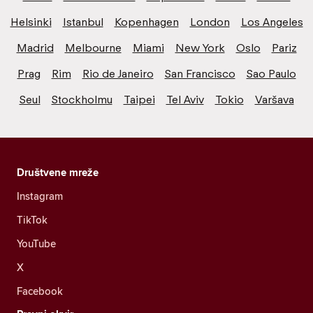
Helsinki
Istanbul
Kopenhagen
London
Los Angeles
Madrid
Melbourne
Miami
New York
Oslo
Pariz
Prag
Rim
Rio de Janeiro
San Francisco
Sao Paulo
Seul
Stockholmu
Taipei
Tel Aviv
Tokio
Varšava
Društvene mreže
Instagram
TikTok
YouTube
X
Facebook