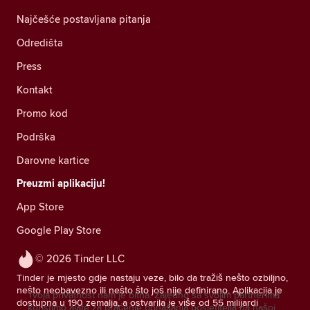
Najčešće postavljana pitanja
Odredišta
Press
Kontakt
Promo kod
Podrška
Darovne kartice
Preuzmi aplikaciju!
App Store
Google Play Store
© 2026 Tinder LLC
Tinder je mjesto gdje nastaju veze, bilo da tražiš nešto ozbiljno,
nešto neobavezno ili nešto što još nije definirano. Aplikacija je
Tvoja privatnost nam je bitna. Zajedno sa svojim partnerima
dostupna u 190 zemalja, a ostvarila je više od 55 milijardi
koristimo alate za praćenje ponašanja posjetitelja na našoj