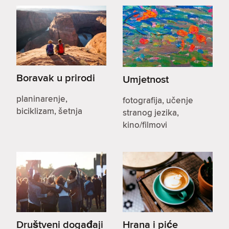
Boravak u prirodi
Umjetnost
planinarenje,
fotografija, učenje
biciklizam, šetnja
stranog jezika,
kino/filmovi
Društveni događaji
Hrana i piće