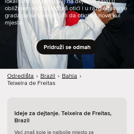
lokalnom baru ili uživaj na dejtu uz kavu u
obližnjem kafiću. Možeš otići i u razgledavanje
grada da se podsjetiš ili da otkriješ nova kul
mjesta.
Pridruži se odmah
Odredišta
›
Brazil
›
Bahia
›
Teixeira de Freitas
Ideje za dejtanje. Teixeira de Freitas,
Brazil
Već znaš koje je najbolje mjesto za