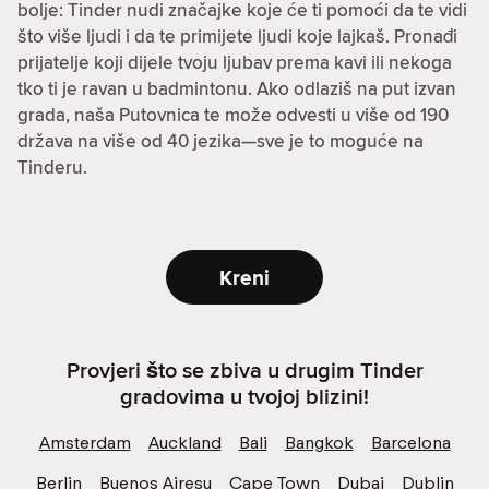
bolje: Tinder nudi značajke koje će ti pomoći da te vidi
što više ljudi i da te primijete ljudi koje lajkaš. Pronađi
prijatelje koji dijele tvoju ljubav prema kavi ili nekoga
tko ti je ravan u badmintonu. Ako odlaziš na put izvan
grada, naša Putovnica te može odvesti u više od 190
država na više od 40 jezika—sve je to moguće na
Tinderu.
Kreni
Provjeri što se zbiva u drugim Tinder
gradovima u tvojoj blizini!
Amsterdam
Auckland
Bali
Bangkok
Barcelona
Berlin
Buenos Airesu
Cape Town
Dubai
Dublin