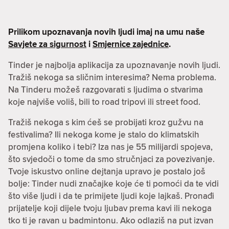
Prilikom upoznavanja novih ljudi imaj na umu naše
Savjete za sigurnost
i
Smjernice zajednice
.
Tinder je najbolja aplikacija za upoznavanje novih ljudi.
Tražiš nekoga sa sličnim interesima? Nema problema.
Na Tinderu možeš razgovarati s ljudima o stvarima
koje najviše voliš, bili to road tripovi ili street food.
Tražiš nekoga s kim ćeš se probijati kroz gužvu na
festivalima? Ili nekoga kome je stalo do klimatskih
promjena koliko i tebi? Iza nas je 55 milijardi spojeva,
što svjedoči o tome da smo stručnjaci za povezivanje.
Tvoje iskustvo online dejtanja upravo je postalo još
bolje: Tinder nudi značajke koje će ti pomoći da te vidi
što više ljudi i da te primijete ljudi koje lajkaš. Pronađi
prijatelje koji dijele tvoju ljubav prema kavi ili nekoga
tko ti je ravan u badmintonu. Ako odlaziš na put izvan