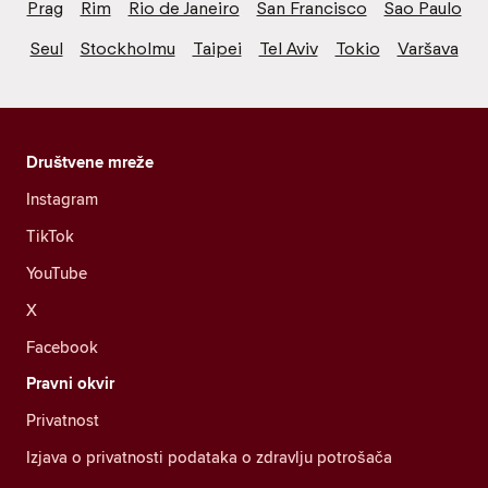
Prag
Rim
Rio de Janeiro
San Francisco
Sao Paulo
Seul
Stockholmu
Taipei
Tel Aviv
Tokio
Varšava
Društvene mreže
Instagram
TikTok
YouTube
X
Facebook
Pravni okvir
Privatnost
Izjava o privatnosti podataka o zdravlju potrošača