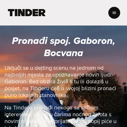
T
i
n
d
e
Pronađi spoj. Gaboron,
r
n
Bocvana
a
s
l
Uključi se u dejting scenu na jednom od
o
najboljih mjesta za upoznavanje novih ljudi:
v
Gaboron. Bez obzira živiš li tu ili dolaziš u
n
posjet, na Tinderu ćeš u svojoj blizini pronaći
i
puno lokalnih stanovnika.
c
a
Na Tinderu pronađi nekoga sa sličnim
interesima, uživaj u čarima noćnog života s
novim prijateljem ili prijateljicom, popij piće u