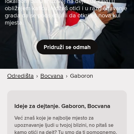
lokalnom baru ili uživaj na dejtu uz kavu u
obližnjem kafiću. Možeš otići i u razgledavanje
grada da se podsjetiš ili da otkriješ nova kul
mjesta.
Pridruži se odmah
Odredišta
›
Bocvana
›
Gaboron
Ideje za dejtanje. Gaboron, Bocvana
Već znaš koje je najbolje mjesto za
upoznavanje ljudi u tvojoj blizini, no pitaš se
kamo otići na dejt? Tu smo da ti pomognemo.