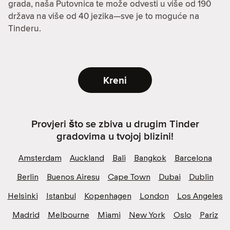
grada, naša Putovnica te može odvesti u više od 190
država na više od 40 jezika—sve je to moguće na
Tinderu.
Kreni
Provjeri što se zbiva u drugim Tinder
gradovima u tvojoj blizini!
Amsterdam
Auckland
Bali
Bangkok
Barcelona
Berlin
Buenos Airesu
Cape Town
Dubai
Dublin
Helsinki
Istanbul
Kopenhagen
London
Los Angeles
Madrid
Melbourne
Miami
New York
Oslo
Pariz