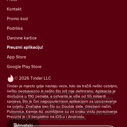
Kontakt
Promo kod
Podrška
Darovne kartice
Preuzmi aplikaciju!
App Store
Google Play Store
© 2026 Tinder LLC
Tinder je mjesto gdje nastaju veze, bilo da tražiš nešto ozbiljno,
nešto neobavezno ili nešto što još nije definirano. Aplikacija je
Tvoja privatnost nam je bitna. Zajedno sa svojim partnerima
dostupna u 190 zemalja, a ostvarila je više od 55 milijardi
koristimo alate za praćenje ponašanja posjetitelja na našoj
spojeva, što je čini najpopularnijom aplikacijom za upoznavanje
stranici kako bismo mogli prikazati ponude i poboljšati naše
na svijetu. Značajke kao što su Double date, Glazbeni način,
usluge oglašavanja.
Više informacija o kolačićima i
Putovnica, Kemija itd. osmišljene su za svaku vrstu povezivanja.
davateljima usluga koje koristimo.
Suglasnost možeš povući
Preuzmi je i ti besplatno na iOS-u i Androidu.
u bilo kojem trenutku u svojim postavkama.
hrvatski