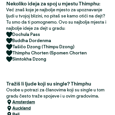
Nekoliko ideja za spoj u mjestu Thimphu:
Već znaš koje je najbolje mjesto za upoznavanje
ljudi u tvojoj blizini, no pitaš se kamo otići na dejt?
Tu smo da ti pomognemo. Ovo su najbolja mjesta i
najbolje ideje za dejt u gradu:
Dochula Pass
Buddha Dordenma
Tašičo Dzong (Thimpu Dzong)
Thimphu Chorten (Spomen Chorten
Simtokha Dzong
Tražiš li ljude koji su single? Thimphu
Osobe u potrazi za članovima koji su single u tom
gradu često traže spojeve i u ovim gradovima.
Amsterdam
Auckland
Bali