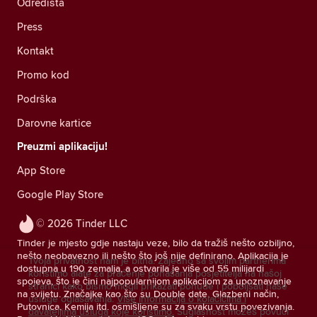
Odredišta
Press
Kontakt
Promo kod
Podrška
Darovne kartice
Preuzmi aplikaciju!
App Store
Google Play Store
© 2026 Tinder LLC
Tinder je mjesto gdje nastaju veze, bilo da tražiš nešto ozbiljno,
nešto neobavezno ili nešto što još nije definirano. Aplikacija je
Tvoja privatnost nam je bitna. Zajedno sa svojim partnerima
dostupna u 190 zemalja, a ostvarila je više od 55 milijardi
koristimo alate za praćenje ponašanja posjetitelja na našoj
spojeva, što je čini najpopularnijom aplikacijom za upoznavanje
stranici kako bismo mogli prikazati ponude i poboljšati naše
na svijetu. Značajke kao što su Double date, Glazbeni način,
usluge oglašavanja.
Više informacija o kolačićima i
Putovnica, Kemija itd. osmišljene su za svaku vrstu povezivanja.
davateljima usluga koje koristimo.
Suglasnost možeš povući