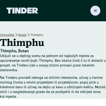
T
i
n
d
e
Odredišta
Butan
Thimphu
r
Thimphu
n
a
s
Thimphu, Butan
l
Uključi se u dejting scenu na jednom od najboljih mjesta za
o
upoznavanje novih ljudi: Thimphu. Bez obzira živiš li tu ili dolaziš u
v
posjet, na Tinderu ćeš u svojoj blizini pronaći puno lokalnih
stanovnika.
n
i
Na Tinderu pronađi nekoga sa sličnim interesima, uživaj u čarima
c
noćnog života s novim prijateljem ili prijateljicom, popij piće u
a
lokalnom baru ili uživaj na dejtu uz kavu u obližnjem kafiću. Možeš
otići i u razgledavanje grada da se podsjetiš ili da otkriješ nova
kul mjesta.