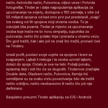
način, Astrološki način, Putovnica, ciljevi veze i Potvrda
fotografije, Tinder je i dalje najpopularnija aplikacija za
upoznavanje na svijetu, dostupna u 190 zemalja, s više od
55 milijardi spojeva od kad smo prvi put predstavili „svajp“.
Iza svakog od tih spojeva stoji stvarna osoba. To je
oduvijek bila poanta. Tinder je mjesto za upoznavanje
osoba koje inače ne bi: novu simpatiju, suputnika za
putovanje, nešto što polako tinja i prerasta u stvarnu vezu.
Što god tražiš, čak i ako još ne znaš što tražiš, pronaći ćeš
na Tinderu.
Izradi profil, postavi svoje uvjete za spojeve i kreni sa
svajpanjem. Lajkaš li nekoga i ta osoba uzvrati lajkom,
dolazi do spoja. Ostalo je sve na tebi. Pošalji poruku,
isplaniraj dejt i vidi što će se dogoditi. Tinderove značajke
Double date, Glazbeni način, Putovnica, Kemija itd.
osmišljene su za svaku vrstu povezivanja: bilo da tražiš
nešto ozbiljno, nešto neobavezno ili nešto što još nije
definirano.
Besplatno preuzmi Tinder aplikaciju za iOS i Android.