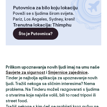
Putovnica za bilo koju lokaciju
Poveži se s ljudima širom svijeta.
Pariz, Los Angeles, Sydney, kreni!
Trenutna lokacija
:
Thimphu
Što je Putovnica?
Prilikom upoznavanja novih ljudi imaj na umu naše
Savjete za sigurnost
i
Smjernice zajednice
.
Tinder je najbolja aplikacija za upoznavanje novih
ljudi. Tražiš nekoga sa sličnim interesima? Nema
problema. Na Tinderu možeš razgovarati s ljudima
o stvarima koje najviše voliš, bili to road tripovi ili
street food.
Tražiš nekoga s kim ćeš se probijati kroz gužvu na