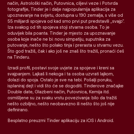
način, Astrološki način, Putovnica, ciljevi veze i Potvrda
fotografije, Tinder je i dalje najpopularnija aplikacija za
upoznavanje na svijetu, dostupna u 190 zemalja, s više od
55 milijardi spojeva od kad smo prvi put predstavili „svajp“.
Iza svakog od tih spojeva stoji stvarna osoba. To je
oduvijek bila poanta. Tinder je mjesto za upoznavanje
osoba koje inače ne bi: novu simpatiju, suputnika za
putovanje, nešto što polako tinja i prerasta u stvarnu vezu.
Što god tražiš, čak i ako još ne znaš što tražiš, pronaći ćeš
na Tinderu.
Izradi profil, postavi svoje uvjete za spojeve i kreni sa
svajpanjem. Lajkaš li nekoga i ta osoba uzvrati lajkom,
dolazi do spoja. Ostalo je sve na tebi. Pošalji poruku,
isplaniraj dejt i vidi što će se dogoditi. Tinderove značajke
Double date, Glazbeni način, Putovnica, Kemija itd.
osmišljene su za svaku vrstu povezivanja: bilo da tražiš
nešto ozbiljno, nešto neobavezno ili nešto što još nije
definirano.
Besplatno preuzmi Tinder aplikaciju za iOS i Android.