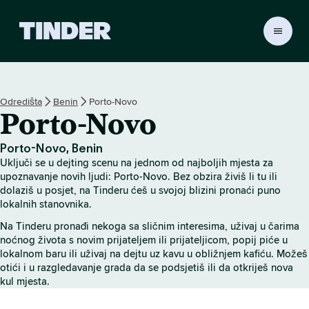
T
i
n
d
e
Odredišta
Benin
Porto-Novo
r
Porto-Novo
n
a
s
Porto-Novo, Benin
l
Uključi se u dejting scenu na jednom od najboljih mjesta za
o
upoznavanje novih ljudi: Porto-Novo. Bez obzira živiš li tu ili
v
dolaziš u posjet, na Tinderu ćeš u svojoj blizini pronaći puno
lokalnih stanovnika.
n
i
Na Tinderu pronađi nekoga sa sličnim interesima, uživaj u čarima
c
noćnog života s novim prijateljem ili prijateljicom, popij piće u
a
lokalnom baru ili uživaj na dejtu uz kavu u obližnjem kafiću. Možeš
otići i u razgledavanje grada da se podsjetiš ili da otkriješ nova
kul mjesta.