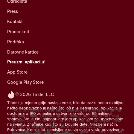
Odredišta
Press
Kontakt
Promo kod
Podrška
Darovne kartice
Preuzmi aplikaciju!
App Store
Google Play Store
© 2026 Tinder LLC
Tinder je mjesto gdje nastaju veze, bilo da tražiš nešto ozbiljno,
nešto neobavezno ili nešto što još nije definirano. Aplikacija je
Tvoja privatnost nam je bitna. Zajedno sa svojim partnerima
dostupna u 190 zemalja, a ostvarila je više od 55 milijardi
koristimo alate za praćenje ponašanja posjetitelja na našoj
spojeva, što je čini najpopularnijom aplikacijom za upoznavanje
stranici kako bismo mogli prikazati ponude i poboljšati naše
na svijetu. Značajke kao što su Double date, Glazbeni način,
usluge oglašavanja.
Više informacija o kolačićima i
Putovnica, Kemija itd. osmišljene su za svaku vrstu povezivanja.
davateljima usluga koje koristimo.
Suglasnost možeš povući