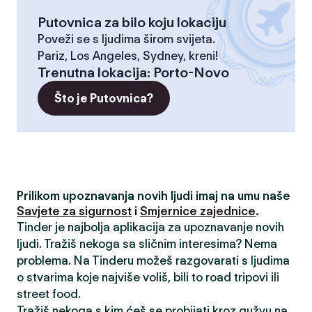
Putovnica za bilo koju lokaciju
Poveži se s ljudima širom svijeta.
Pariz, Los Angeles, Sydney, kreni!
Trenutna lokacija
:
Porto-Novo
Što je Putovnica?
Prilikom upoznavanja novih ljudi imaj na umu naše
Savjete za sigurnost
i
Smjernice zajednice
.
Tinder je najbolja aplikacija za upoznavanje novih
ljudi. Tražiš nekoga sa sličnim interesima? Nema
problema. Na Tinderu možeš razgovarati s ljudima
o stvarima koje najviše voliš, bili to road tripovi ili
street food.
Tražiš nekoga s kim ćeš se probijati kroz gužvu na