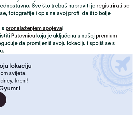
 jednostavno. Sve što trebaš napraviti je
registrirati se
.
, fotografije i opis na svoj profil da što bolje
i s
pronalaženjem spojeva
!
stiti
Putovnicu
koja je uključena u našoj
premium
ogućuje da promijeniš svoju lokaciju i spojiš se s
u.
oju lokaciju
rom svijeta.
dney, kreni!
Gyumri