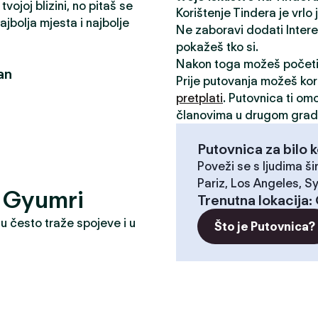
vojoj blizini, no pitaš se
Korištenje Tindera je vrlo
jbolja mjesta i najbolje
Ne zaboravi dodati Interese
pokažeš tko si.
Nakon toga možeš počet
an
Prije putovanja možeš kori
pretplati
. Putovnica ti om
članovima u drugom grad
Putovnica za bilo k
Poveži se s ljudima ši
Pariz, Los Angeles, Sy
e? Gyumri
Trenutna lokacija
:
u često traže spojeve i u
Što je Putovnica?