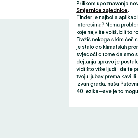
Prilikom upoznavanja nov
Smjernice zajednice
.
Tinder je najbolja aplikac
interesima? Nema problem
koje najviše voliš, bili to r
Tražiš nekoga s kim ćeš s
je stalo do klimatskih prom
svjedoči o tome da smo st
dejtanja upravo je postalo
vidi što više ljudi i da te p
tvoju ljubav prema kavi il
izvan grada, naša Putovni
40 jezika—sve je to mogu