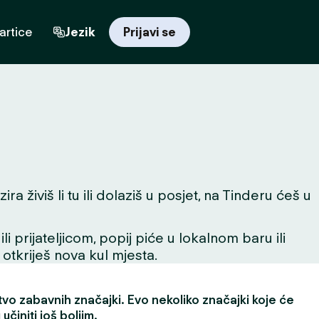
artice
Jezik
Prijavi se
 živiš li tu ili dolaziš u posjet, na Tinderu ćeš u
 prijateljicom, popij piće u lokalnom baru ili
 otkriješ nova kul mjesta.
vo zabavnih značajki. Evo nekoliko značajki koje će
učiniti još boljim.