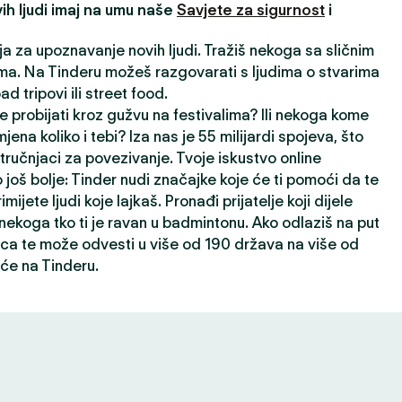
ih ljudi imaj na umu naše
Savjete za sigurnost
i
ija za upoznavanje novih ljudi. Tražiš nekoga sa sličnim
a. Na Tinderu možeš razgovarati s ljudima o stvarima
oad tripovi ili street food.
e probijati kroz gužvu na festivalima? Ili nekoga kome
jena koliko i tebi? Iza nas je 55 milijardi spojeva, što
ručnjaci za povezivanje. Tvoje iskustvo online
 još bolje: Tinder nudi značajke koje će ti pomoći da te
rimijete ljudi koje lajkaš. Pronađi prijatelje koji dijele
i nekoga tko ti je ravan u badmintonu. Ako odlaziš na put
ca te može odvesti u više od 190 država na više od
će na Tinderu.