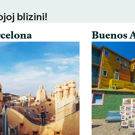
oj blizini!
celona
Buenos A