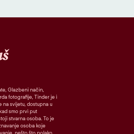
aš
te, Glazbeni način,
da fotografije, Tinder je i
e na svijetu, dostupna u
 kad smo prvi put
toji stvarna osoba. To je
oznavanje osoba koje
ovanje, nešto što polako