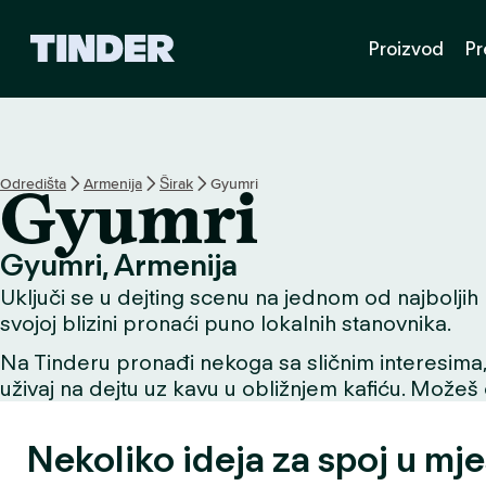
T
Proizvod
Pr
i
n
d
e
r
n
Odredišta
Armenija
Širak
Gyumri
Gyumri
a
s
l
Gyumri, Armenija
o
Uključi se u dejting scenu na jednom od najboljih m
v
n
svojoj blizini pronaći puno lokalnih stanovnika.
i
Na Tinderu pronađi nekoga sa sličnim interesima, už
c
uživaj na dejtu uz kavu u obližnjem kafiću. Možeš o
a
Nekoliko ideja za spoj u mj