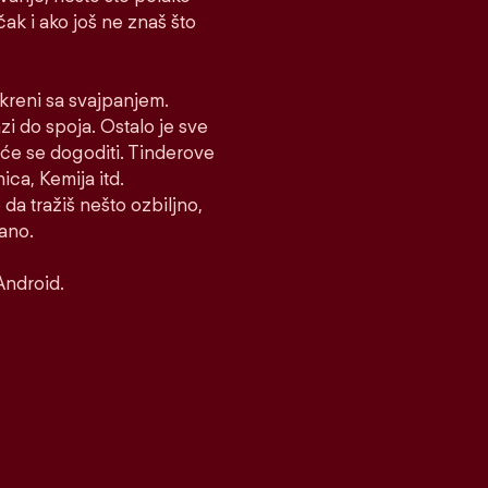
 čak i ako još ne znaš što
i kreni sa svajpanjem.
azi do spoja. Ostalo je sve
to će se dogoditi. Tinderove
ca, Kemija itd.
 da tražiš nešto ozbiljno,
rano.
Android.