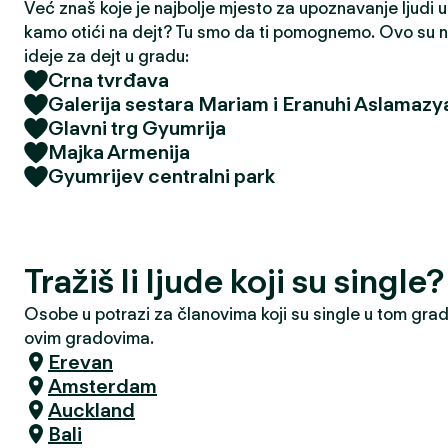
Već znaš koje je najbolje mjesto za upoznavanje ljudi u t
kamo otići na dejt? Tu smo da ti pomognemo. Ovo su na
ideje za dejt u gradu:
Crna tvrđava
Galerija sestara Mariam i Eranuhi Aslamazy
Glavni trg Gyumrija
Majka Armenija
Gyumrijev centralni park
Tražiš li ljude koji su singl
Osobe u potrazi za članovima koji su single u tom grad
ovim gradovima.
Erevan
Amsterdam
Auckland
Bali