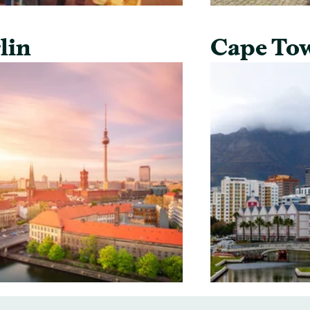
lin
Cape To