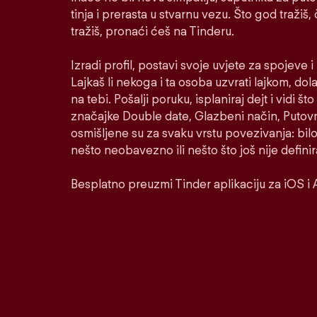
tinja i prerasta u stvarnu vezu. Što god tražiš,
tražiš, pronaći ćeš na Tinderu.
Izradi profil, postavi svoje uvjete za spojeve 
Lajkaš li nekoga i ta osoba uzvrati lajkom, dol
na tebi. Pošalji poruku, isplaniraj dejt i vidi š
značajke Double date, Glazbeni način, Putovni
osmišljene su za svaku vrstu povezivanja: bilo
nešto neobavezno ili nešto što još nije defini
Besplatno preuzmi Tinder aplikaciju za iOS i 