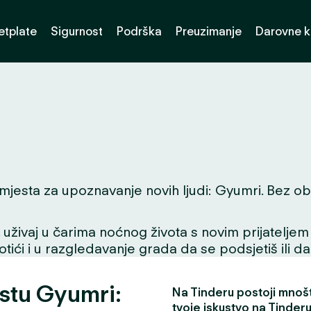
etplate
Sigurnost
Podrška
Preuzimanje
Darovne k
jesta za upoznavanje novih ljudi: Gyumri. Bez obzira
ivaj u čarima noćnog života s novim prijateljem ili
tići i u razgledavanje grada da se podsjetiš ili da
estu Gyumri:
Na Tinderu postoji mnošt
tvoje iskustvo na Tinderu 