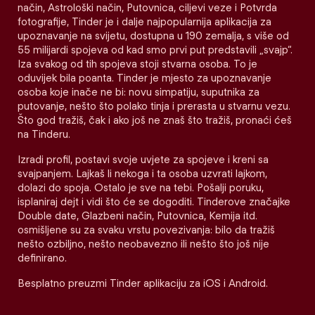
način, Astrološki način, Putovnica, ciljevi veze i Potvrda
fotografije, Tinder je i dalje najpopularnija aplikacija za
upoznavanje na svijetu, dostupna u 190 zemalja, s više od
55 milijardi spojeva od kad smo prvi put predstavili „svajp“.
Iza svakog od tih spojeva stoji stvarna osoba. To je
oduvijek bila poanta. Tinder je mjesto za upoznavanje
osoba koje inače ne bi: novu simpatiju, suputnika za
putovanje, nešto što polako tinja i prerasta u stvarnu vezu.
Što god tražiš, čak i ako još ne znaš što tražiš, pronaći ćeš
na Tinderu.
Izradi profil, postavi svoje uvjete za spojeve i kreni sa
svajpanjem. Lajkaš li nekoga i ta osoba uzvrati lajkom,
dolazi do spoja. Ostalo je sve na tebi. Pošalji poruku,
isplaniraj dejt i vidi što će se dogoditi. Tinderove značajke
Double date, Glazbeni način, Putovnica, Kemija itd.
osmišljene su za svaku vrstu povezivanja: bilo da tražiš
nešto ozbiljno, nešto neobavezno ili nešto što još nije
definirano.
Besplatno preuzmi Tinder aplikaciju za iOS i Android.