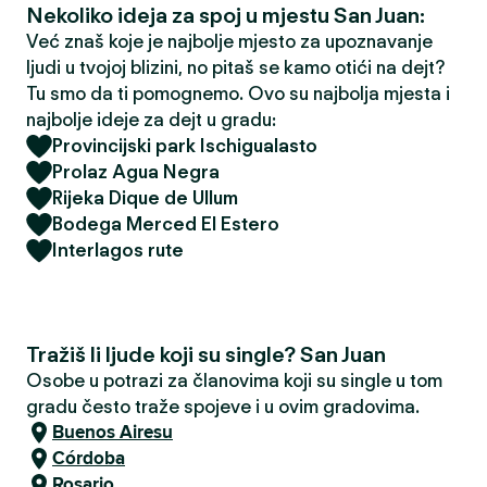
Nekoliko ideja za spoj u mjestu San Juan:
Već znaš koje je najbolje mjesto za upoznavanje
ljudi u tvojoj blizini, no pitaš se kamo otići na dejt?
Tu smo da ti pomognemo. Ovo su najbolja mjesta i
najbolje ideje za dejt u gradu:
Provincijski park Ischigualasto
Prolaz Agua Negra
Rijeka Dique de Ullum
Bodega Merced El Estero
Interlagos rute
Tražiš li ljude koji su single? San Juan
Osobe u potrazi za članovima koji su single u tom
gradu često traže spojeve i u ovim gradovima.
Buenos Airesu
Córdoba
Rosario