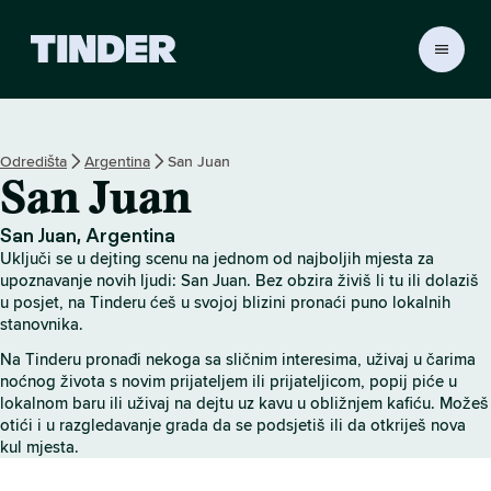
T
i
n
d
e
Odredišta
Argentina
San Juan
r
San Juan
n
a
s
San Juan, Argentina
l
Uključi se u dejting scenu na jednom od najboljih mjesta za
o
upoznavanje novih ljudi: San Juan. Bez obzira živiš li tu ili dolaziš
v
u posjet, na Tinderu ćeš u svojoj blizini pronaći puno lokalnih
stanovnika.
n
i
Na Tinderu pronađi nekoga sa sličnim interesima, uživaj u čarima
c
noćnog života s novim prijateljem ili prijateljicom, popij piće u
a
lokalnom baru ili uživaj na dejtu uz kavu u obližnjem kafiću. Možeš
otići i u razgledavanje grada da se podsjetiš ili da otkriješ nova
kul mjesta.