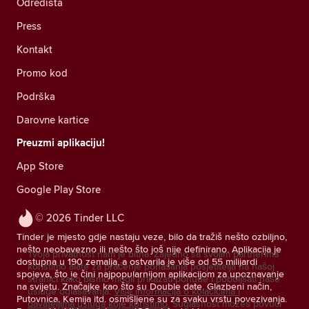
Odredišta
Press
Kontakt
Promo kod
Podrška
Darovne kartice
Preuzmi aplikaciju!
App Store
Google Play Store
© 2026 Tinder LLC
Tinder je mjesto gdje nastaju veze, bilo da tražiš nešto ozbiljno,
nešto neobavezno ili nešto što još nije definirano. Aplikacija je
Tvoja privatnost nam je bitna. Zajedno sa svojim partnerima
dostupna u 190 zemalja, a ostvarila je više od 55 milijardi
koristimo alate za praćenje ponašanja posjetitelja na našoj
spojeva, što je čini najpopularnijom aplikacijom za upoznavanje
stranici kako bismo mogli prikazati ponude i poboljšati naše
na svijetu. Značajke kao što su Double date, Glazbeni način,
usluge oglašavanja.
Više informacija o kolačićima i
Putovnica, Kemija itd. osmišljene su za svaku vrstu povezivanja.
davateljima usluga koje koristimo.
Suglasnost možeš povući