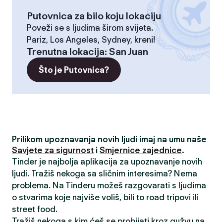
Putovnica za bilo koju lokaciju
Poveži se s ljudima širom svijeta.
Pariz, Los Angeles, Sydney, kreni!
Trenutna lokacija
:
San Juan
Što je Putovnica?
Prilikom upoznavanja novih ljudi imaj na umu naše
Savjete za sigurnost
i
Smjernice zajednice
.
Tinder je najbolja aplikacija za upoznavanje novih
ljudi. Tražiš nekoga sa sličnim interesima? Nema
problema. Na Tinderu možeš razgovarati s ljudima
o stvarima koje najviše voliš, bili to road tripovi ili
street food.
Tražiš nekoga s kim ćeš se probijati kroz gužvu na