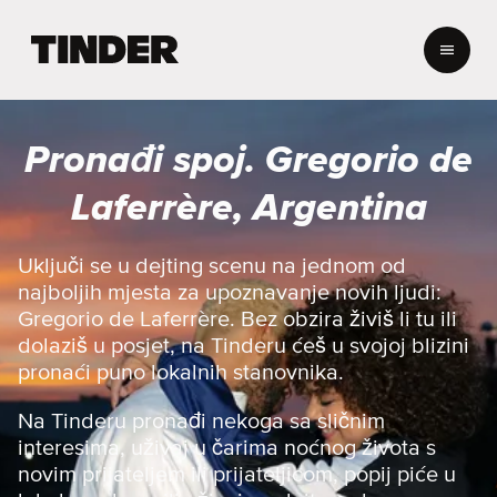
T
i
n
d
e
Pronađi spoj. Gregorio de
r
n
Laferrère, Argentina
a
s
l
Uključi se u dejting scenu na jednom od
o
najboljih mjesta za upoznavanje novih ljudi:
v
Gregorio de Laferrère. Bez obzira živiš li tu ili
n
dolaziš u posjet, na Tinderu ćeš u svojoj blizini
i
pronaći puno lokalnih stanovnika.
c
a
Na Tinderu pronađi nekoga sa sličnim
interesima, uživaj u čarima noćnog života s
novim prijateljem ili prijateljicom, popij piće u