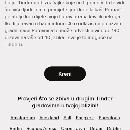
bolje: Tinder nudi značajke koje će ti pomoći da te vidi
što više ljudi i da te primijete ljudi koje lajkaš. Pronađi
prijatelje koji dijele tvoju ljubav prema kavi ili nekoga
tko ti je ravan u badmintonu. Ako odlaziš na put izvan
grada, naša Putovnica te može odvesti u više od 190
država na više od 40 jezika—sve je to moguće na
Tinderu.
Kreni
Provjeri što se zbiva u drugim Tinder
gradovima u tvojoj blizini!
Amsterdam
Auckland
Bali
Bangkok
Barcelona
Berlin
Buenos Airesu
Cape Town
Dubai
Dublin