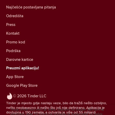
Najčešće postavljana pitanja
Odredišta
Press
Kontakt
Promo kod
Podrška
Darovne kartice
Preuzmi aplikaciju!
App Store
Google Play Store
© 2026 Tinder LLC
Tinder je mjesto gdje nastaju veze, bilo da tražiš nešto ozbiljno,
nešto neobavezno ili nešto što još nije definirano. Aplikacija je
Tvoja privatnost nam je bitna. Zajedno sa svojim partnerima
dostupna u 190 zemalja, a ostvarila je više od 55 milijardi
koristimo alate za praćenje ponašanja posjetitelja na našoj