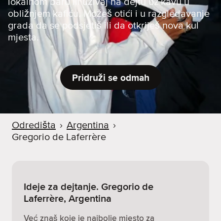
lokalnom baru ili uživaj na dejtu uz kavu u
obližnjem kafiću. Možeš otići i u razgledavanje
grada da se podsjetiš ili da otkriješ nova kul
mjesta.
Pridruži se odmah
Odredišta
›
Argentina
›
Gregorio de Laferrère
Ideje za dejtanje. Gregorio de
Laferrère, Argentina
Već znaš koje je najbolje mjesto za