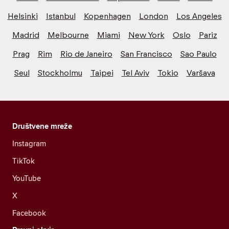
Helsinki
Istanbul
Kopenhagen
London
Los Angeles
Madrid
Melbourne
Miami
New York
Oslo
Pariz
Prag
Rim
Rio de Janeiro
San Francisco
Sao Paulo
Seul
Stockholmu
Taipei
Tel Aviv
Tokio
Varšava
Društvene mreže
Instagram
TikTok
YouTube
X
Facebook