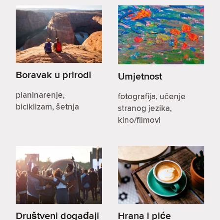
Boravak u prirodi
Umjetnost
planinarenje,
fotografija, učenje
biciklizam, šetnja
stranog jezika,
kino/filmovi
Društveni događaji
Hrana i piće