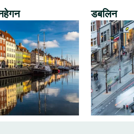
नहेगन
डबलिन