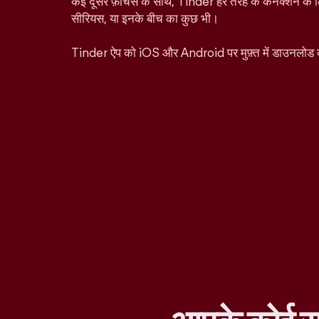
कई दूसरे फ़ीचर्स के साथ, Tinder हर तरह के कनेक्शन के ल
सीरियस, या इनके बीच का कुछ भी।
Tinder ऐप को iOS और Android पर मुफ़्त में डाउनलोड 