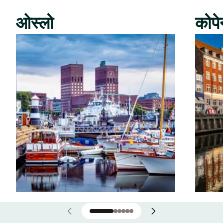
ओस्लो
कोपे