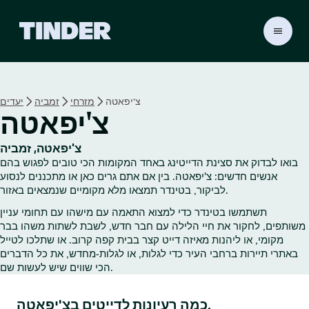
ד
ף
ה
ב
י
צ'יפאטה
מזרחי
זמביה
יעדים
ת
צ'יפאטה
ש
ל
ט
צ'יפאטה, זמביה
י
בואו לבדוק את סצינת הדייטינג באחד המקומות הכי טובים לפגוש בהם
נ
אנשים חדשים: צ'יפאטה. בין אם אתם גרים כאן או מתכננים לנסוע
ד
לביקור, בטינדר תמצאו מלא מקומיים שנמצאים באזור.
ר
תשתמשו בטינדר כדי למצוא התאמה עם מישהו עם תחומי עניין
משותפים, לחקור את חיי הלילה עם חבר חדש, לשבת לשתות משהו בבר
מקומי, או ליהנות מאיזה דייט קצר בבית קפה קרוב. או שתלכו לטייל
באתרי תיירות ברחבי העיר כדי לגלות, או לגלות‑מחדש, את כל הדברים
הכי שווים שיש לעשות שם.
כמה רעיונות לדייטים בצ'יפאטה.