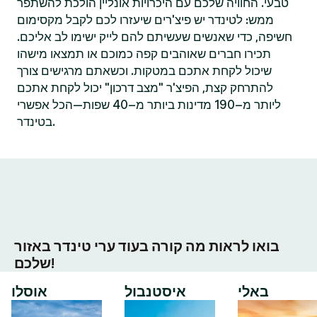
טבעי. החוויה שלכם עם היכרויות אונליין הולכת להשתפר
ממש: לטינדר יש פיצ'רים שיעזרו לכם לקבל מקסימום
חשיפה, כדי שאנשים שעשיתם להם לייק ישימו לב אליכם.
תכירו חברים שאוהבים קפה כמוכם או תמצאו מישהו
שיכול לקחת אתכם במטקות. וכשאתם מרגישים צורך
להתרחק קצת, הפיצ'ר "מצב דרכון" יכול לקחת אתכם
ליותר מ–190 מדינות ביותר מ–40 שפות—הכל אפשרי
בטינדר.
בואו לראות מה קורה בעוד ערי טינדר באזור
שלכם!
באלי
איסטנבול
אוסלו