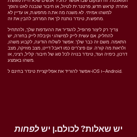
הפואנטה. זה המקום שבו אפשר להכיר אנשים שלא היית פוגש.ת
אחרת: קראש חדש, פרטנר.ית לטיול, או חיבור שנבנה לאט והופך
למשהו אמיתי. לא משנה מה את.ה מחפש.ת, או עדיין לא
מחפש.ת, טינדר נותנת לך את המרחב להבין את זה.
צריך רק ליצור פרופיל, להגדיר את ההעדפות שלך, ולהתחיל
להחליק. אם עשית לייק למישהו.י וקיבלת לייק בחזרה, יש
התאמה. משם זה כבר שלך. אפשר לשלוח הודעה, לקבוע משהו,
ולראות מה קורה. עם פיצ'רים כמו דאבל דייט, מצב מוזיקה, מצב
דרכון, כימיה ועוד, טינדר בנויה לכל סוג של חיבור: קליל, רציני, או
משהו באמצע.
אפשר להוריד את אפליקציית טינדר בחינם ל-iOS ו–Android.
יש שאלות? לכולם.ן יש
לפחות