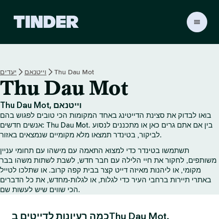
ד
ף
ה
ב
י
Thu Dau Mot
וייטנאם
יעדים
ת
Thu Dau Mot
ש
ל
ט
Thu Dau Mot, וייטנאם
י
בואו לבדוק את סצינת הדייטינג באחד המקומות הכי טובים לפגוש בהם
נ
אנשים חדשים: Thu Dau Mot. בין אם אתם גרים כאן או מתכננים לנסוע
ד
לביקור, בטינדר תמצאו מלא מקומיים שנמצאים באזור.
ר
תשתמשו בטינדר כדי למצוא התאמה עם מישהו עם תחומי עניין
משותפים, לחקור את חיי הלילה עם חבר חדש, לשבת לשתות משהו בבר
מקומי, או ליהנות מאיזה דייט קצר בבית קפה קרוב. או שתלכו לטייל
באתרי תיירות ברחבי העיר כדי לגלות, או לגלות‑מחדש, את כל הדברים
הכי שווים שיש לעשות שם.
כמה רעיונות לדייטים בThu Dau Mot.