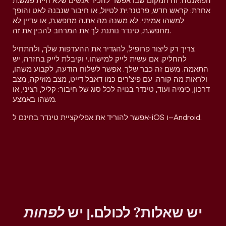
הפואנטה. זה המקום שבו אפשר להכיר אנשים שלא היית פוגש.ת
אחרת: קראש חדש, פרטנר.ית לטיול, או חיבור שנבנה לאט והופך
למשהו אמיתי. לא משנה מה את.ה מחפש.ת, או עדיין לא
מחפש.ת, טינדר נותנת לך את המרחב להבין את זה.
צריך רק ליצור פרופיל, להגדיר את ההעדפות שלך, ולהתחיל
להחליק. אם עשית לייק למישהו.י וקיבלת לייק בחזרה, יש
התאמה. משם זה כבר שלך. אפשר לשלוח הודעה, לקבוע משהו,
ולראות מה קורה. עם פיצ'רים כמו דאבל דייט, מצב מוזיקה, מצב
דרכון, כימיה ועוד, טינדר בנויה לכל סוג של חיבור: קליל, רציני, או
משהו באמצע.
אפשר להוריד את אפליקציית טינדר בחינם ל-iOS ו–Android.
יש שאלות? לכולם.ן יש
לפחות