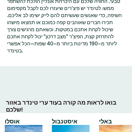
טבעי. החוויה שלכם עם היכרויות אונליין הולכת להשתפר
ממש: לטינדר יש פיצ'רים שיעזרו לכם לקבל מקסימום
חשיפה, כדי שאנשים שעשיתם להם לייק ישימו לב אליכם.
תכירו חברים שאוהבים קפה כמוכם או תמצאו מישהו
שיכול לקחת אתכם במטקות. וכשאתם מרגישים צורך
להתרחק קצת, הפיצ'ר "מצב דרכון" יכול לקחת אתכם
ליותר מ–190 מדינות ביותר מ–40 שפות—הכל אפשרי
בטינדר.
בואו לראות מה קורה בעוד ערי טינדר באזור
שלכם!
באלי
איסטנבול
אוסלו