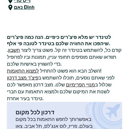
וייט טרי
נאם Định
לטינדר יש מלא פיצ'רים כיפיים. הנה כמה פיצ'רים
שיהפכו את החוויה שלכם בטינדר לטובה פי אלף.
קודם כל, להשתמש בטינדר זה קל. פשוט צריך ליצור
חשבון
.
תוודאו שאתם מוסיפים תחומי עניין, תמונות וביו לפרופיל
כדי להשוויץ באישיות שלכם.
!
השלב הבא הוא פשוט להתחיל
למצוא התאמות
לפני שאתם נוסעים, תוכלו להשתמש ב
פיצ'ר מצב דרכון
שכלול ב
מנויי הפרימיום
שלנו. מצב דרכון מאפשר לכם
לשנות את המיקום שלכם ולמצוא התאמות עם חברי
טינדר בעיר אחרת.
דרכון לכל מקום
באפשרותך לחפש התאמות בכל מקום
בעולם. פריז, לוס אנג'לס, תל אביב. צאו