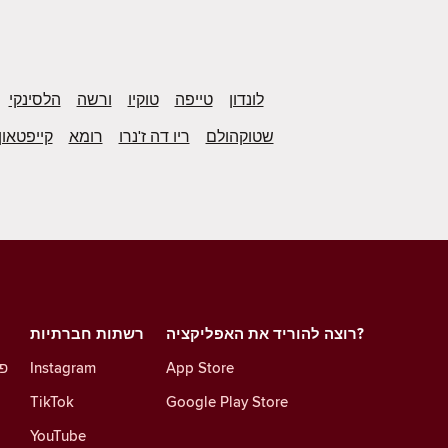
לונדון
טייפה
טוקיו
ורשה
הלסינקי
שטוקהולם
ריו דה ז'נרו
רומא
קייפטאון
רוצה להוריד את האפליקציה?
רשתות חברתיות
App Store
Instagram
פו
TikTok
Google Play Store
YouTube