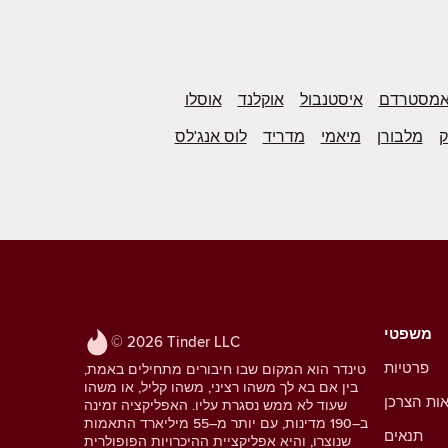
מסטרדם
איסטנבול
אוקלנד
אוסלו
ק
מלבורן
מיאמי
מדריד
לוס אנג'לס
משפטי
© 2026 Tinder LLC
פרטיות
טינדר הוא המקום שבו חיבורים מתחילים באמת,
בין אם בא לך משהו רציני, משהו קליל, או משהו
אות הצרכן
שעוד לא ממש נסגרת עליו. האפליקציה זמינה
ב–190 מדינות, עם יותר מ–55 מיליארד התאמות
תנאים
שנוצרו, והיא אפליקציית ההיכרויות הפופולרית