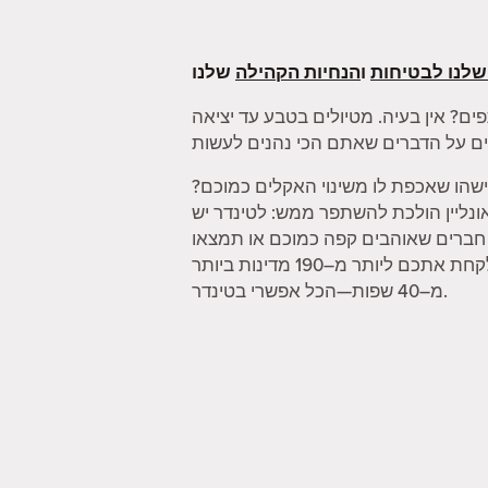
שלנו לבטיחות
ו
הנחיות הקהילה
ים? אין בעיה. מטיולים בטבע עד יציאה
שהו שאכפת לו משינוי האקלים כמוכם?
 אונליין הולכת להשתפר ממש: לטינדר יש
ו חברים שאוהבים קפה כמוכם או תמצאו
מישהו שיכול לקחת אתכם במטקות. וכשאתם מרגישים צורך להתרחק קצת, הפיצ'ר "מצב דרכון" יכול לקחת אתכם ליותר מ–190 מדינות ביותר
מ–40 שפות—הכל אפשרי בטינדר.