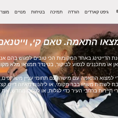
גיפט קארדים
הורדה
תמיכה
בטיחות
מנויים
מוצר
צאו התאמה. טאם קי, וייטנאם
נת הדייטינג באחד המקומות הכי טובים לפגוש בהם אנ
 למצוא התאמה עם מישהו עם תחומי עניין משותפים, ל
 לשתות משהו בבר מקומי, או ליהנות מאיזה דייט קצר
 תיירות ברחבי העיר כדי לגלות, או לגלות‑מחדש, את כ