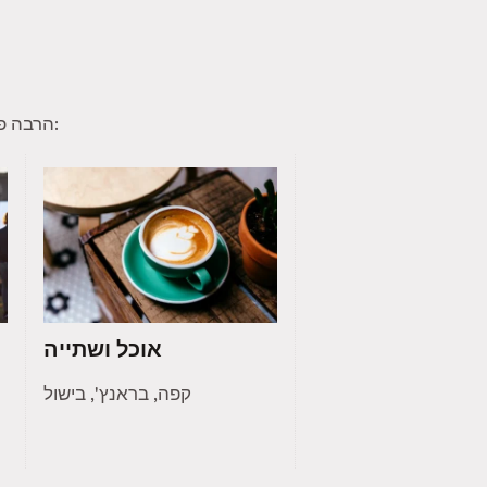
הרבה פעמים חברי טינדר מוצאים תחומי עניין משותפים להם ולחברי קהילה אחרים. הנה כמה תחומי עניין נפוצים:
אוכל ושתייה
קפה, בראנץ', בישול