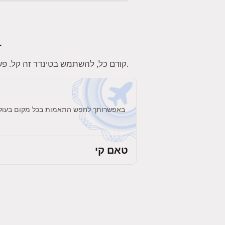
לטינדר יש מלא פיצ'רים כיפיים. הנה כמה פיצ'רים שיהפכו את החוויה שלכ
. תוודאו שאתם מוסיפים תחומי עניין, תמונות וביו לפרופיל כדי להשוויץ באישיות שלכם.
קודם כל, להשתמש בטינדר זה קל. פשו
באפשרותך לחפש התאמות בכל מקום בעולם. 
טאם קי