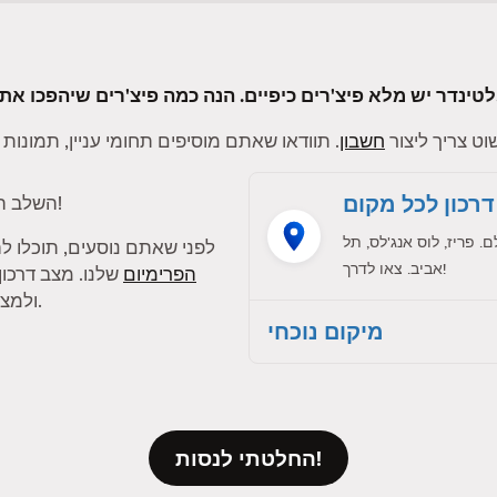
ם בטינדר לטובה פי אלף.
ט צריך ליצור
חשבון
דרכון לכל מקום
!
השלב ה
פריז, לוס אנג'לס, תל
לפני שאתם נוסעים, תוכלו 
אביב. צאו לדרך!
הפרימיום
שלנו. מצב דרכו
ולמצוא התאמות עם חברי טינדר בעיר אחרת.
מיקום נוכחי
החלטתי לנסות!