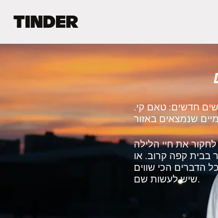
ד
ף
ה
ב
י
ת
ש
ל
ט
שים חדשים: טאם קי.
י
נ
ד
ר
חקור את חיי הלילה
 בבית קפה קרוב. או
ל הדברים הכי שווים
שיש לעשות שם.