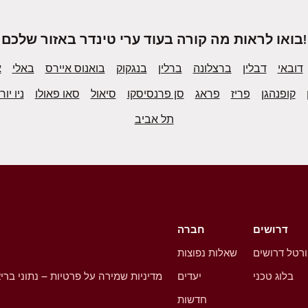
בואו לראות מה קורה בעוד ערי טינדר באזור שלכם!
דובאי
דבלין
ברצלונה
ברלין
בנגקוק
בואנוס איירס
באלי
א
קופנהגן
פריז
פראג
סן פרנסיסקו
סיאול
סאו פאולו
ניו יור
תל אביב
דרושים
חברה
רטל דרושים
שאלות נפוצות
בלוג טכני
יעדים
מדיניות שמירה על פרטיות – נתוני ברי
חדשות