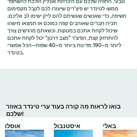
טבעי. החוויה שלכם עם היכרויות אונליין הולכת להשתפר
ממש: לטינדר יש פיצ'רים שיעזרו לכם לקבל מקסימום
חשיפה, כדי שאנשים שעשיתם להם לייק ישימו לב אליכם.
תכירו חברים שאוהבים קפה כמוכם או תמצאו מישהו
שיכול לקחת אתכם במטקות. וכשאתם מרגישים צורך
להתרחק קצת, הפיצ'ר "מצב דרכון" יכול לקחת אתכם
ליותר מ–190 מדינות ביותר מ–40 שפות—הכל אפשרי
בטינדר.
בואו לראות מה קורה בעוד ערי טינדר באזור
שלכם!
באלי
איסטנבול
אוסלו