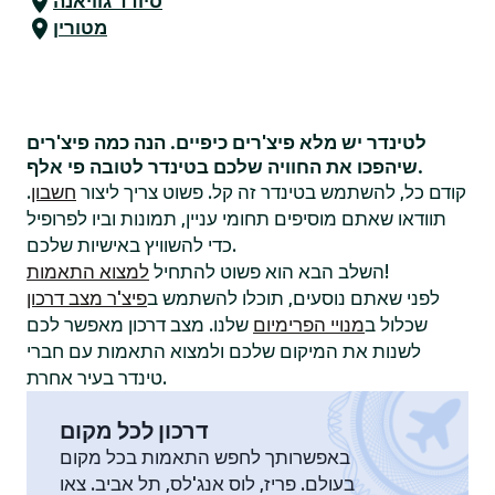
סיודד גוויאנה
מטורין
לטינדר יש מלא פיצ'רים כיפיים. הנה כמה פיצ'רים
שיהפכו את החוויה שלכם בטינדר לטובה פי אלף.
קודם כל, להשתמש בטינדר זה קל. פשוט צריך ליצור
חשבון
.
תוודאו שאתם מוסיפים תחומי עניין, תמונות וביו לפרופיל
כדי להשוויץ באישיות שלכם.
!
השלב הבא הוא פשוט להתחיל
למצוא התאמות
לפני שאתם נוסעים, תוכלו להשתמש ב
פיצ'ר מצב דרכון
שכלול ב
מנויי הפרימיום
שלנו. מצב דרכון מאפשר לכם
לשנות את המיקום שלכם ולמצוא התאמות עם חברי
טינדר בעיר אחרת.
דרכון לכל מקום
באפשרותך לחפש התאמות בכל מקום
בעולם. פריז, לוס אנג'לס, תל אביב. צאו