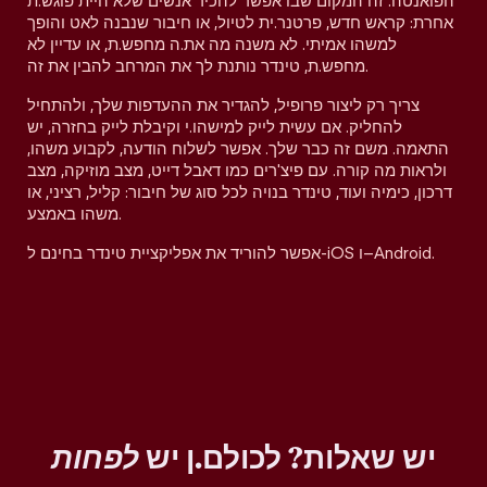
הפואנטה. זה המקום שבו אפשר להכיר אנשים שלא היית פוגש.ת
אחרת: קראש חדש, פרטנר.ית לטיול, או חיבור שנבנה לאט והופך
למשהו אמיתי. לא משנה מה את.ה מחפש.ת, או עדיין לא
מחפש.ת, טינדר נותנת לך את המרחב להבין את זה.
צריך רק ליצור פרופיל, להגדיר את ההעדפות שלך, ולהתחיל
להחליק. אם עשית לייק למישהו.י וקיבלת לייק בחזרה, יש
התאמה. משם זה כבר שלך. אפשר לשלוח הודעה, לקבוע משהו,
ולראות מה קורה. עם פיצ'רים כמו דאבל דייט, מצב מוזיקה, מצב
דרכון, כימיה ועוד, טינדר בנויה לכל סוג של חיבור: קליל, רציני, או
משהו באמצע.
אפשר להוריד את אפליקציית טינדר בחינם ל-iOS ו–Android.
יש שאלות? לכולם.ן יש
לפחות