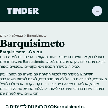
ד
ף
ה
ב
י
Barquisimeto
ונצואלה
יעדים
ת
Barquisimeto
ש
ל
ט
Barquisimeto, ונצואלה
י
בואו לבדוק את סצינת הדייטינג באחד המקומות הכי טובים לפגוש בהם
נ
אנשים חדשים: Barquisimeto. בין אם אתם גרים כאן או מתכננים לנסוע
ד
לביקור, בטינדר תמצאו מלא מקומיים שנמצאים באזור.
ר
תשתמשו בטינדר כדי למצוא התאמה עם מישהו עם תחומי עניין
משותפים, לחקור את חיי הלילה עם חבר חדש, לשבת לשתות משהו בבר
מקומי, או ליהנות מאיזה דייט קצר בבית קפה קרוב. או שתלכו לטייל
באתרי תיירות ברחבי העיר כדי לגלות, או לגלות‑מחדש, את כל הדברים
הכי שווים שיש לעשות שם.
כמה רעיונות לדייטים בBarquisimeto.