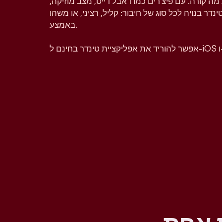
מה קורה. עם פיצ'רים כמו דאבל דייט, מצב מוזיקה,
טינדר בנויה לכל סוג של חיבור: קליל, רציני, או משהו
באמצע.
A.