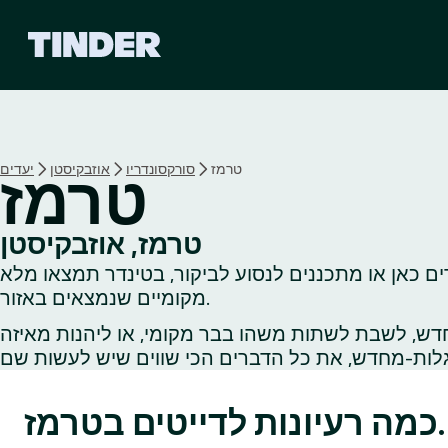
ד
ף
ה
ב
י
ת
ש
טרמז
סורקסונדריו
אוזבקיסטן
יעדים
טרמז
ל
ט
י
טרמז, אוזבקיסטן
נ
ם כאן או מתכננים לנסוע לביקור, בטינדר תמצאו מלא
ד
ר
מקומיים שנמצאים באזור.
דש, לשבת לשתות משהו בבר מקומי, או ליהנות מאיזה
כמה רעיונות לדייטים בטרמז.