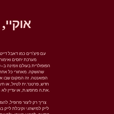
אוקיי,
עם פיצ'רים כמו דאבל דייט
מערכת יחסים ואימות 
שהושקה. מאחורי כל אחת
הפואנטה. זה המקום שבו א
חדש, פרטנר.ית לטיול, או ח
את.ה מחפש.ת, או עדיין לא מחפש.ת, טינדר נותנת לך את המרחב להבין את זה.
צריך רק ליצור פרופיל, לה
לייק למישהו.י וקיבלת לייק