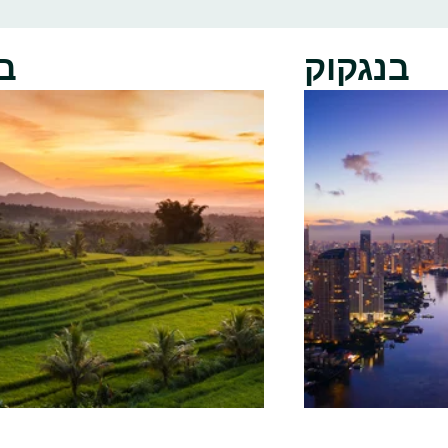
בנגקוק
ב