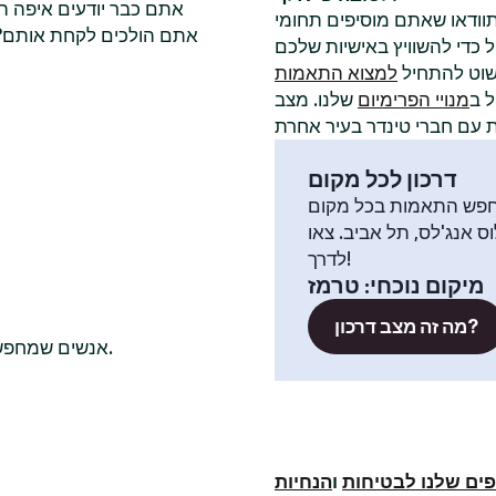
אתם כבר יודעים איפה ה
תוודאו שאתם מוסיפים תחומי
אתם הולכים לקחת אותם? ל
שוט להתחיל
למצוא התאמות
 ב
מנויי הפרימיום
שלנו. מצב
דרכון לכל מקום
פש התאמות בכל מקום
וס אנג'לס, תל אביב. צאו
לדרך!
מיקום נוכחי
:
טרמז
מה זה מצב דרכון?
אנשים שמחפשים שם חברי טינדר רווקים בדרך כלל בודקים גם בערים האלה.
ים שלנו לבטיחות
ו
הנחיות