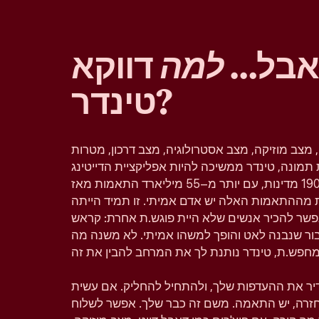
 אבל…
למה
דווקא
טינדר?
, מצב מוזיקה, מצב אסטרולוגיה, מצב דרכון, מטרות
תמונה, טינדר ממשיכה להיות אפליקציית הדייטינג
הפופולרית בעולם וזמינה ב–190 מדינות, עם יותר מ–55 מיליארד התאמות מאז
 מההתאמות האלה יש אדם אמיתי. זו תמיד הייתה
פשר להכיר אנשים שלא היית פוגש.ת אחרת: קראש
יבור שנבנה לאט והופך למשהו אמיתי. לא משנה מה
גדיר את ההעדפות שלך, ולהתחיל להחליק. אם עשית
 בחזרה, יש התאמה. משם זה כבר שלך. אפשר לשלוח