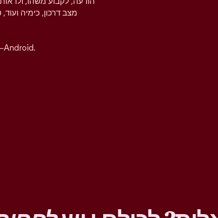
הודעה, לקבוע משהו, ולראות 
מצב דרכון, כימיה ועוד, 
אפשר להוריד את אפליקציית טינדר בחינם ל-iOS ו–ndroid