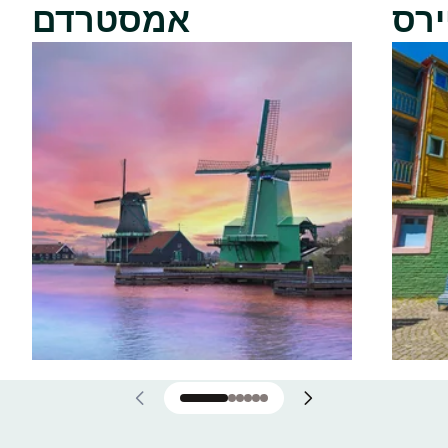
ירס
אמסטרדם