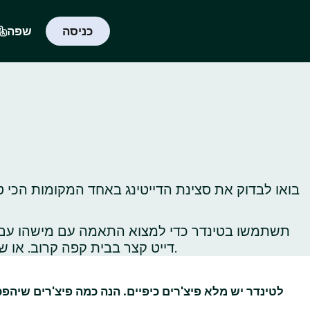
כניסה
שפה
בואו לבדוק את סצינת הדייטינג באחד המקומות הכי ט
תשתמשו בטינדר כדי למצוא התאמה עם מישהו עם תח
דייט קצר בבית קפה קרוב. או שתלכו לטייל באתרי תיירות ברחבי העיר כדי לגלות, או לגלות‑מחדש, את כל הדברים הכי שווים שיש לעשות שם.
לטינדר יש מלא פיצ'רים כיפיים. הנה כמה פיצ'רים שיהפ