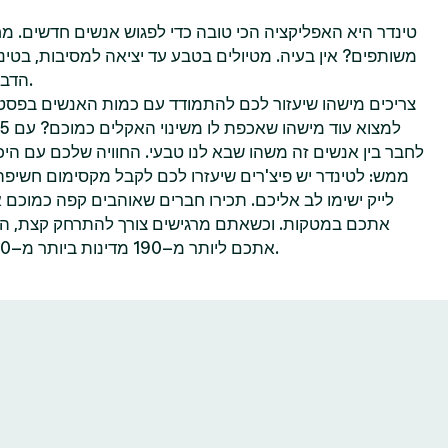
טינדר היא האפליקציה הכי טובה כדי לפגוש אנשים חדשים. מח
משותפים? אין בעיה. מטיולים בטבע עד יציאה למסיבות, בטינ
הדברים שאתם הכי נהנים לעשות.
צריכים מישהו שיעזור לכם להתמודד עם כמות האנשים בפסטי
לחבר בין אנשים זה משהו שבא לנו טבעי. החוויה שלכם עם היכר
ממש: לטינדר יש פיצ'רים שיעזרו לכם לקבל מקסימום חשיפ
לייק ישימו לב אליכם. תכירו חברים שאוהבים קפה כמוכם 
אתכם במטקות. וכשאתם מרגישים צורך להתרחק קצת, הפיצ
אתכם ליותר מ–190 מדינות ביותר מ–40 שפות—הכל אפשרי בטינדר.