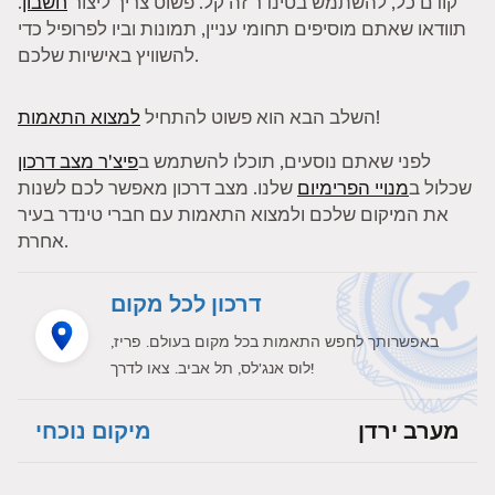
קודם כל, להשתמש בטינדר זה קל. פשוט צריך ליצור
חשבון
.
תוודאו שאתם מוסיפים תחומי עניין, תמונות וביו לפרופיל כדי
להשוויץ באישיות שלכם.
!
השלב הבא הוא פשוט להתחיל
למצוא התאמות
לפני שאתם נוסעים, תוכלו להשתמש ב
פיצ'ר מצב דרכון
שכלול ב
מנויי הפרימיום
שלנו. מצב דרכון מאפשר לכם לשנות
את המיקום שלכם ולמצוא התאמות עם חברי טינדר בעיר
אחרת.
דרכון לכל מקום
באפשרותך לחפש התאמות בכל מקום בעולם. פריז,
לוס אנג'לס, תל אביב. צאו לדרך!
מערב ירדן
מיקום נוכחי