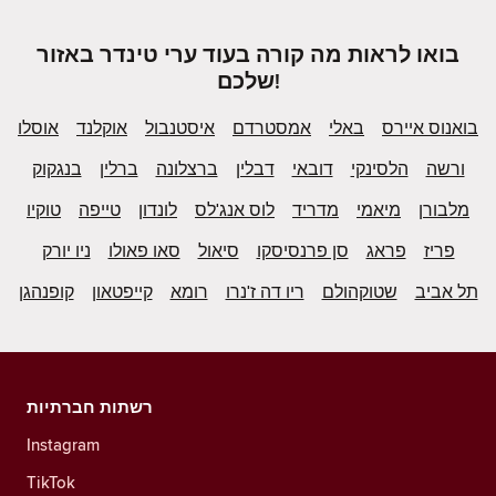
בואו לראות מה קורה בעוד ערי טינדר באזור
שלכם!
בואנוס איירס
באלי
אמסטרדם
איסטנבול
אוקלנד
אוסלו
ורשה
הלסינקי
דובאי
דבלין
ברצלונה
ברלין
בנגקוק
מלבורן
מיאמי
מדריד
לוס אנג'לס
לונדון
טייפה
טוקיו
פריז
פראג
סן פרנסיסקו
סיאול
סאו פאולו
ניו יורק
תל אביב
שטוקהולם
ריו דה ז'נרו
רומא
קייפטאון
קופנהגן
רשתות חברתיות
Instagram
TikTok