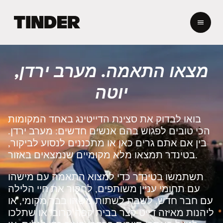
ד
ף
ה
ב
י
מצאו התאמה. מערב ירדן,
ת
ש
יוטה
ל
ט
י
בואו לבדוק את סצינת הדייטינג באחד המקומות
נ
הכי טובים לפגוש בהם אנשים חדשים: מערב ירדן.
ד
בין אם אתם גרים כאן או מתכננים לנסוע לביקור,
ר
בטינדר תמצאו מלא מקומיים שנמצאים באזור.
תשתמשו בטינדר כדי למצוא התאמה עם מישהו
עם תחומי עניין משותפים, לחקור את חיי הלילה
עם חבר חדש, לשבת לשתות משהו בבר מקומי, או
ליהנות מאיזה דייט קצר בבית קפה קרוב. או שתלכו