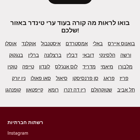
בואו לראות מה קורה בעוד ערי טינדר באזור
שלכם!
בואנוס איירס
באלי
אמסטרדם
איסטנבול
אוקלנד
אוסלו
ורשה
הלסינקי
דובאי
דבלין
ברצלונה
ברלין
בנגקוק
מלבורן
מיאמי
מדריד
לוס אנג'לס
לונדון
טייפה
טוקיו
פריז
פראג
סן פרנסיסקו
סיאול
סאו פאולו
ניו יורק
תל אביב
שטוקהולם
ריו דה ז'נרו
רומא
קייפטאון
קופנהגן
רשתות חברתיות
Instagram