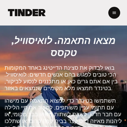
ד
ף
ה
ב
י
מצאו התאמה. לואיסוויל,
ת
ש
טקסס
ל
ט
י
בואו לבדוק את סצינת הדייטינג באחד המקומות
נ
הכי טובים לפגוש בהם אנשים חדשים: לואיסוויל.
ד
בין אם אתם גרים כאן או מתכננים לנסוע לביקור,
ר
בטינדר תמצאו מלא מקומיים שנמצאים באזור.
תשתמשו בטינדר כדי למצוא התאמה עם מישהו
עם תחומי עניין משותפים, לחקור את חיי הלילה
עם חבר חדש, לשבת לשתות משהו בבר מקומי, או
ליהנות מאיזה דייט קצר בבית קפה קרוב. או שתלכו