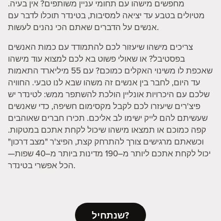
מחפשים מישהו עם תחומי עניין משותפים? אין בעיה.
מטיולים בטבע עד יציאה למסיבות, בטינדר תוכלו לדבר עם
אנשים על הדברים שאתם הכי נהנים לעשות.
צריכים מישהו שיעזור לכם להתמודד עם כמות האנשים
בפסטיבל? או שאולי פשוט בא לכם למצוא עוד מישהו
שאכפת לו משינוי האקלים כמוכם? עם 55 מיליארד התאמות
עד היום, לחבר בין אנשים זה משהו שבא לנו טבעי. החוויה
שלכם עם היכרויות אונליין הולכת להשתפר ממש: לטינדר יש
פיצ'רים שיעזרו לכם לקבל מקסימום חשיפה, כדי שאנשים
שעשיתם להם לייק ישימו לב אליכם. תכירו חברים שאוהבים
קפה כמוכם או תמצאו מישהו שיכול לקחת אתכם במטקות.
וכשאתם מרגישים צורך להתרחק קצת, הפיצ'ר "מצב דרכון"
יכול לקחת אתכם ליותר מ–190 מדינות ביותר מ–40 שפות—
הכל אפשרי בטינדר.
שנתחיל?