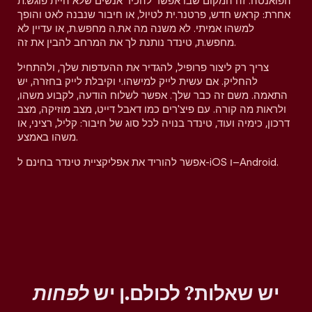
הפואנטה. זה המקום שבו אפשר להכיר אנשים שלא היית פוגש.ת
אחרת: קראש חדש, פרטנר.ית לטיול, או חיבור שנבנה לאט והופך
למשהו אמיתי. לא משנה מה את.ה מחפש.ת, או עדיין לא
מחפש.ת, טינדר נותנת לך את המרחב להבין את זה.
צריך רק ליצור פרופיל, להגדיר את ההעדפות שלך, ולהתחיל
להחליק. אם עשית לייק למישהו.י וקיבלת לייק בחזרה, יש
התאמה. משם זה כבר שלך. אפשר לשלוח הודעה, לקבוע משהו,
ולראות מה קורה. עם פיצ'רים כמו דאבל דייט, מצב מוזיקה, מצב
דרכון, כימיה ועוד, טינדר בנויה לכל סוג של חיבור: קליל, רציני, או
משהו באמצע.
אפשר להוריד את אפליקציית טינדר בחינם ל-iOS ו–Android.
יש שאלות? לכולם.ן יש
לפחות