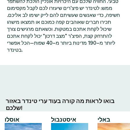
טבעי. החוויה שלכם עם היכרויות אונליין הולכת להשתפר
ממש: לטינדר יש פיצ'רים שיעזרו לכם לקבל מקסימום
חשיפה, כדי שאנשים שעשיתם להם לייק ישימו לב אליכם.
תכירו חברים שאוהבים קפה כמוכם או תמצאו מישהו
שיכול לקחת אתכם במטקות. וכשאתם מרגישים צורך
להתרחק קצת, הפיצ'ר "מצב דרכון" יכול לקחת אתכם
ליותר מ–190 מדינות ביותר מ–40 שפות—הכל אפשרי
בטינדר.
בואו לראות מה קורה בעוד ערי טינדר באזור
שלכם!
באלי
איסטנבול
אוסלו