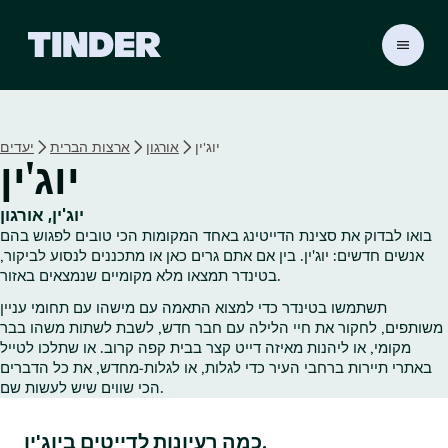
ד
ף
ה
ב
י
יוג'ין
אורגון
ארצות הברית
יעדים
ת
יוג'ין
ש
ל
ט
יוג'ין, אורגון
י
בואו לבדוק את סצינת הדייטינג באחד המקומות הכי טובים לפגוש בהם
נ
אנשים חדשים: יוג'ין. בין אם אתם גרים כאן או מתכננים לנסוע לביקור,
ד
בטינדר תמצאו מלא מקומיים שנמצאים באזור.
ר
תשתמשו בטינדר כדי למצוא התאמה עם מישהו עם תחומי עניין
משותפים, לחקור את חיי הלילה עם חבר חדש, לשבת לשתות משהו בבר
מקומי, או ליהנות מאיזה דייט קצר בבית קפה קרוב. או שתלכו לטייל
באתרי תיירות ברחבי העיר כדי לגלות, או לגלות‑מחדש, את כל הדברים
הכי שווים שיש לעשות שם.
כמה רעיונות לדייטים ביוג'ין.