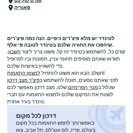
פורט קולינס
פאוריה
לטינדר יש מלא פיצ'רים כיפיים. הנה כמה פיצ'רים
שיהפכו את החוויה שלכם בטינדר לטובה פי אלף.
קודם כל, להשתמש בטינדר זה קל. פשוט צריך ליצור
חשבון
.
תוודאו שאתם מוסיפים תחומי עניין, תמונות וביו לפרופיל
כדי להשוויץ באישיות שלכם.
!
השלב הבא הוא פשוט להתחיל
למצוא התאמות
לפני שאתם נוסעים, תוכלו להשתמש ב
פיצ'ר מצב דרכון
שכלול ב
מנויי הפרימיום
שלנו. מצב דרכון מאפשר לכם
לשנות את המיקום שלכם ולמצוא התאמות עם חברי
טינדר בעיר אחרת.
דרכון לכל מקום
באפשרותך לחפש התאמות בכל מקום
בעולם. פריז, לוס אנג'לס, תל אביב. צאו