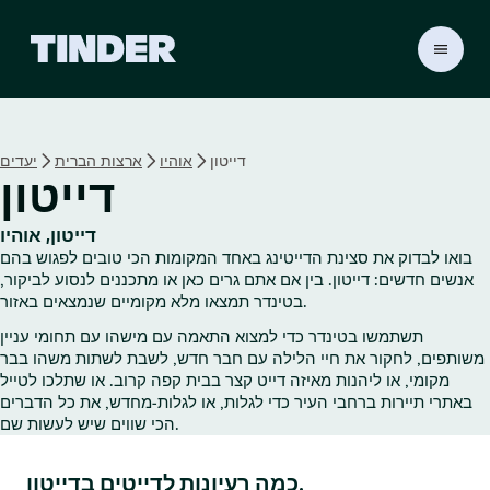
ד
ף
ה
ב
י
דייטון
אוהיו
ארצות הברית
יעדים
ת
דייטון
ש
ל
ט
דייטון, אוהיו
י
בואו לבדוק את סצינת הדייטינג באחד המקומות הכי טובים לפגוש בהם
נ
אנשים חדשים: דייטון. בין אם אתם גרים כאן או מתכננים לנסוע לביקור,
ד
בטינדר תמצאו מלא מקומיים שנמצאים באזור.
ר
תשתמשו בטינדר כדי למצוא התאמה עם מישהו עם תחומי עניין
משותפים, לחקור את חיי הלילה עם חבר חדש, לשבת לשתות משהו בבר
מקומי, או ליהנות מאיזה דייט קצר בבית קפה קרוב. או שתלכו לטייל
באתרי תיירות ברחבי העיר כדי לגלות, או לגלות‑מחדש, את כל הדברים
הכי שווים שיש לעשות שם.
כמה רעיונות לדייטים בדייטון.