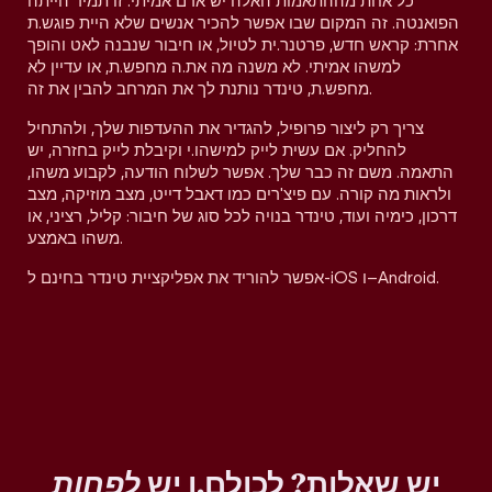
כל אחת מההתאמות האלה יש אדם אמיתי. זו תמיד הייתה
הפואנטה. זה המקום שבו אפשר להכיר אנשים שלא היית פוגש.ת
אחרת: קראש חדש, פרטנר.ית לטיול, או חיבור שנבנה לאט והופך
למשהו אמיתי. לא משנה מה את.ה מחפש.ת, או עדיין לא
מחפש.ת, טינדר נותנת לך את המרחב להבין את זה.
צריך רק ליצור פרופיל, להגדיר את ההעדפות שלך, ולהתחיל
להחליק. אם עשית לייק למישהו.י וקיבלת לייק בחזרה, יש
התאמה. משם זה כבר שלך. אפשר לשלוח הודעה, לקבוע משהו,
ולראות מה קורה. עם פיצ'רים כמו דאבל דייט, מצב מוזיקה, מצב
דרכון, כימיה ועוד, טינדר בנויה לכל סוג של חיבור: קליל, רציני, או
משהו באמצע.
אפשר להוריד את אפליקציית טינדר בחינם ל-iOS ו–Android.
יש שאלות? לכולם.ן יש
לפחות