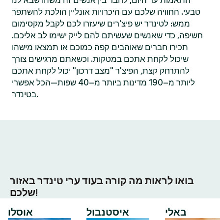
התאמות עד היום, לחבר בין אנשים זה משהו שבא לנו
טבעי. החוויה שלכם עם היכרויות אונליין הולכת להשתפר
ממש: לטינדר יש פיצ'רים שיעזרו לכם לקבל מקסימום
חשיפה, כדי שאנשים שעשיתם להם לייק ישימו לב אליכם.
תכירו חברים שאוהבים קפה כמוכם או תמצאו מישהו
שיכול לקחת אתכם במטקות. וכשאתם מרגישים צורך
להתרחק קצת, הפיצ'ר "מצב דרכון" יכול לקחת אתכם
ליותר מ–190 מדינות ביותר מ–40 שפות—הכל אפשרי
בטינדר.
בואו לראות מה קורה בעוד ערי טינדר באזור
שלכם!
באלי
איסטנבול
אוסלו