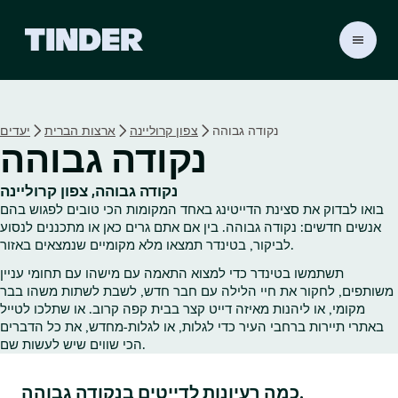
ד
ף
ה
ב
י
נקודה גבוהה
צפון קרוליינה
ארצות הברית
יעדים
ת
נקודה גבוהה
ש
ל
ט
נקודה גבוהה, צפון קרוליינה
י
בואו לבדוק את סצינת הדייטינג באחד המקומות הכי טובים לפגוש בהם
נ
אנשים חדשים: נקודה גבוהה. בין אם אתם גרים כאן או מתכננים לנסוע
ד
לביקור, בטינדר תמצאו מלא מקומיים שנמצאים באזור.
ר
תשתמשו בטינדר כדי למצוא התאמה עם מישהו עם תחומי עניין
משותפים, לחקור את חיי הלילה עם חבר חדש, לשבת לשתות משהו בבר
מקומי, או ליהנות מאיזה דייט קצר בבית קפה קרוב. או שתלכו לטייל
באתרי תיירות ברחבי העיר כדי לגלות, או לגלות‑מחדש, את כל הדברים
הכי שווים שיש לעשות שם.
כמה רעיונות לדייטים בנקודה גבוהה.