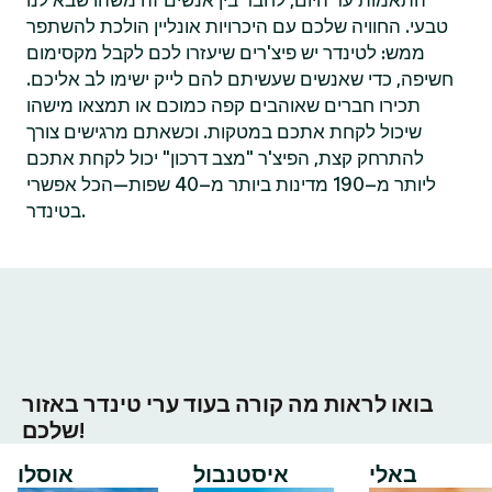
התאמות עד היום, לחבר בין אנשים זה משהו שבא לנו
טבעי. החוויה שלכם עם היכרויות אונליין הולכת להשתפר
ממש: לטינדר יש פיצ'רים שיעזרו לכם לקבל מקסימום
חשיפה, כדי שאנשים שעשיתם להם לייק ישימו לב אליכם.
תכירו חברים שאוהבים קפה כמוכם או תמצאו מישהו
שיכול לקחת אתכם במטקות. וכשאתם מרגישים צורך
להתרחק קצת, הפיצ'ר "מצב דרכון" יכול לקחת אתכם
ליותר מ–190 מדינות ביותר מ–40 שפות—הכל אפשרי
בטינדר.
בואו לראות מה קורה בעוד ערי טינדר באזור
שלכם!
באלי
איסטנבול
אוסלו