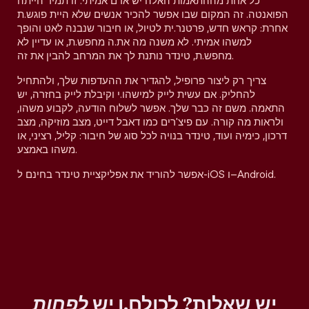
כל אחת מההתאמות האלה יש אדם אמיתי. זו תמיד הייתה
הפואנטה. זה המקום שבו אפשר להכיר אנשים שלא היית פוגש.ת
אחרת: קראש חדש, פרטנר.ית לטיול, או חיבור שנבנה לאט והופך
למשהו אמיתי. לא משנה מה את.ה מחפש.ת, או עדיין לא
מחפש.ת, טינדר נותנת לך את המרחב להבין את זה.
צריך רק ליצור פרופיל, להגדיר את ההעדפות שלך, ולהתחיל
להחליק. אם עשית לייק למישהו.י וקיבלת לייק בחזרה, יש
התאמה. משם זה כבר שלך. אפשר לשלוח הודעה, לקבוע משהו,
ולראות מה קורה. עם פיצ'רים כמו דאבל דייט, מצב מוזיקה, מצב
דרכון, כימיה ועוד, טינדר בנויה לכל סוג של חיבור: קליל, רציני, או
משהו באמצע.
אפשר להוריד את אפליקציית טינדר בחינם ל-iOS ו–Android.
יש שאלות? לכולם.ן יש
לפחות