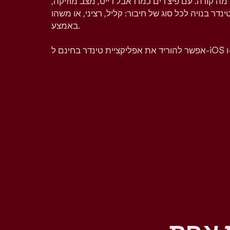
מה קורה. עם פיצ'רים כמו דאבל דייט, מצב מוזיקה,
טינדר בנויה לכל סוג של חיבור: קליל, רציני, או משהו
באמצע.
A.