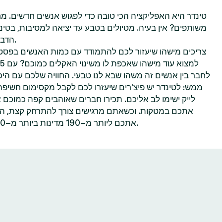
טינדר היא האפליקציה הכי טובה כדי לפגוש אנשים חדשים. מח
משותפים? אין בעיה. מטיולים בטבע עד יציאה למסיבות, בטינ
הדברים שאתם הכי נהנים לעשות.
צריכים מישהו שיעזור לכם להתמודד עם כמות האנשים בפסטי
לחבר בין אנשים זה משהו שבא לנו טבעי. החוויה שלכם עם היכר
ממש: לטינדר יש פיצ'רים שיעזרו לכם לקבל מקסימום חשיפ
לייק ישימו לב אליכם. תכירו חברים שאוהבים קפה כמוכם 
אתכם במטקות. וכשאתם מרגישים צורך להתרחק קצת, הפיצ
אתכם ליותר מ–190 מדינות ביותר מ–40 שפות—הכל אפשרי בטינדר.