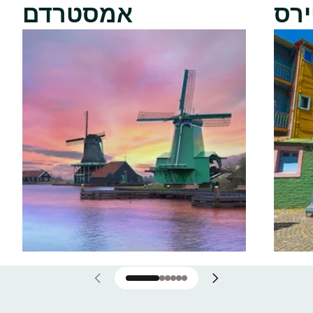
ירס
אמסטרדם