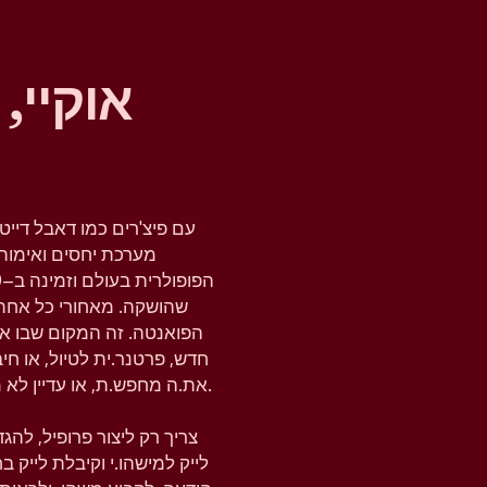
אוקיי,
עם פיצ'רים כמו דאבל דייט
מערכת יחסים ואימות 
שהושקה. מאחורי כל אחת
הפואנטה. זה המקום שבו א
חדש, פרטנר.ית לטיול, או ח
את.ה מחפש.ת, או עדיין לא מחפש.ת, טינדר נותנת לך את המרחב להבין את זה.
צריך רק ליצור פרופיל, לה
לייק למישהו.י וקיבלת לייק