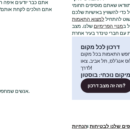
אתם כבר יודעים איפה ה
תוודאו שאתם מוסיפים תחומי
אתם הולכים לקחת אותם? ל
שוט להתחיל
למצוא התאמות
 ב
מנויי הפרימיום
שלנו. מצב
דרכון לכל מקום
פש התאמות בכל מקום
וס אנג'לס, תל אביב. צאו
לדרך!
יקום נוכחי
:
בוסטון
מה זה מצב דרכון?
אנשים שמחפשים שם חברי טינדר רווקים בדרך כלל בודקים גם בערים האלה.
ים שלנו לבטיחות
ו
הנחיות