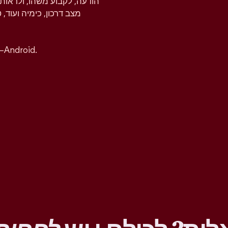
הודעה, לקבוע משהו, ולראות 
מצב דרכון, כימיה ועוד, 
אפשר להוריד את אפליקציית טינדר בחינם ל-iOS ו–ndroid