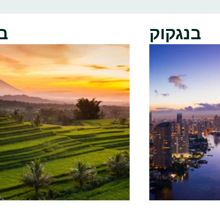
בנגקוק
ב