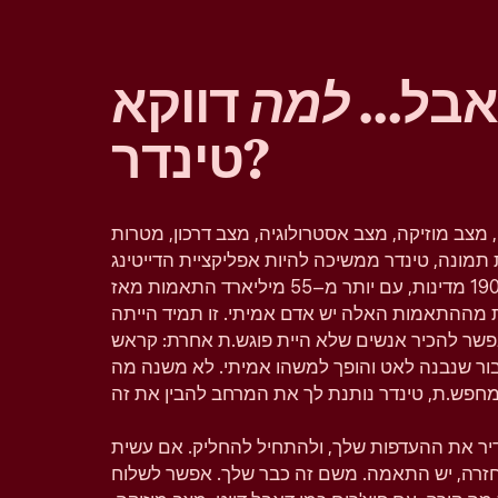
 אבל…
למה
דווקא
טינדר?
, מצב מוזיקה, מצב אסטרולוגיה, מצב דרכון, מטרות
תמונה, טינדר ממשיכה להיות אפליקציית הדייטינג
הפופולרית בעולם וזמינה ב–190 מדינות, עם יותר מ–55 מיליארד התאמות מאז
 מההתאמות האלה יש אדם אמיתי. זו תמיד הייתה
פשר להכיר אנשים שלא היית פוגש.ת אחרת: קראש
יבור שנבנה לאט והופך למשהו אמיתי. לא משנה מה
גדיר את ההעדפות שלך, ולהתחיל להחליק. אם עשית
 בחזרה, יש התאמה. משם זה כבר שלך. אפשר לשלוח