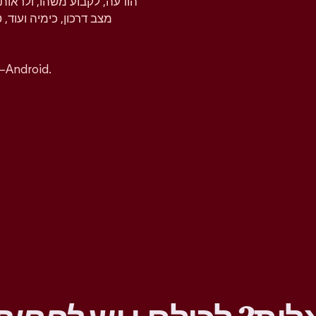
הודעה, לקבוע משהו, ולראות 
מצב דרכון, כימיה ועוד, 
אפשר להוריד את אפליקציית טינדר בחינם ל-iOS ו–ndroid