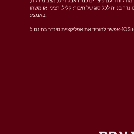
מה קורה. עם פיצ'רים כמו דאבל דייט, מצב מוזיקה,
טינדר בנויה לכל סוג של חיבור: קליל, רציני, או משהו
באמצע.
A.