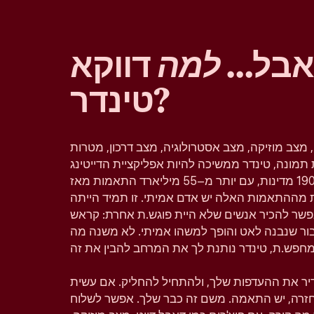
 אבל…
למה
דווקא
טינדר?
, מצב מוזיקה, מצב אסטרולוגיה, מצב דרכון, מטרות
תמונה, טינדר ממשיכה להיות אפליקציית הדייטינג
הפופולרית בעולם וזמינה ב–190 מדינות, עם יותר מ–55 מיליארד התאמות מאז
 מההתאמות האלה יש אדם אמיתי. זו תמיד הייתה
פשר להכיר אנשים שלא היית פוגש.ת אחרת: קראש
יבור שנבנה לאט והופך למשהו אמיתי. לא משנה מה
גדיר את ההעדפות שלך, ולהתחיל להחליק. אם עשית
 בחזרה, יש התאמה. משם זה כבר שלך. אפשר לשלוח