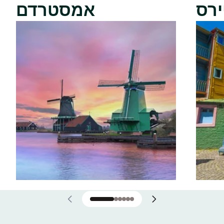
ירס
אמסטרדם