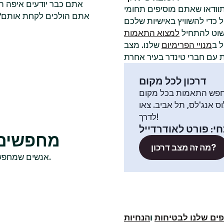
אתם כבר יודעים איפה ה
תוודאו שאתם מוסיפים תחומי
אתם הולכים לקחת אותם? ל
שוט להתחיל
למצוא התאמות
 ב
מנויי הפרימיום
שלנו. מצב
דרכון לכל מקום
פש התאמות בכל מקום
וס אנג'לס, תל אביב. צאו
לדרך!
חי
:
פורט לאודרדייל
מחפשים ר
מה זה מצב דרכון?
אנשים שמחפשים שם חברי טינדר רווקים בדרך כלל בודקים גם בערים האלה.
ים שלנו לבטיחות
ו
הנחיות