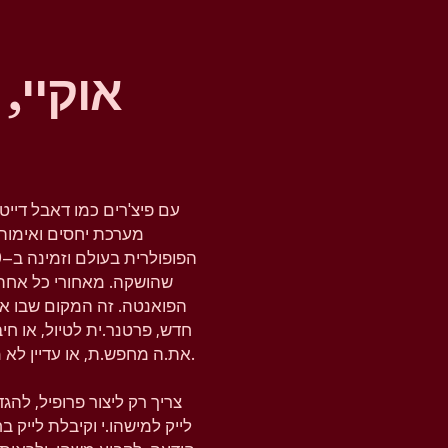
אוקיי,
עם פיצ'רים כמו דאבל דייט
מערכת יחסים ואימות 
שהושקה. מאחורי כל אחת
הפואנטה. זה המקום שבו א
חדש, פרטנר.ית לטיול, או ח
את.ה מחפש.ת, או עדיין לא מחפש.ת, טינדר נותנת לך את המרחב להבין את זה.
צריך רק ליצור פרופיל, לה
לייק למישהו.י וקיבלת לייק