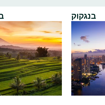
בנגקוק
ב