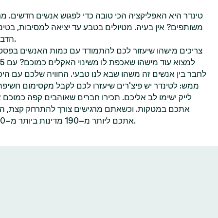
טינדר היא האפליקציה הכי טובה כדי לפגוש אנשים חדשים. מח
משותפים? אין בעיה. מטיולים בטבע עד יציאה למסיבות, בטינ
הדברים שאתם הכי נהנים לעשות.
צריכים מישהו שיעזור לכם להתמודד עם כמות האנשים בפסטי
לחבר בין אנשים זה משהו שבא לנו טבעי. החוויה שלכם עם היכר
ממש: לטינדר יש פיצ'רים שיעזרו לכם לקבל מקסימום חשיפ
לייק ישימו לב אליכם. תכירו חברים שאוהבים קפה כמוכם 
אתכם במטקות. וכשאתם מרגישים צורך להתרחק קצת, הפיצ
אתכם ליותר מ–190 מדינות ביותר מ–40 שפות—הכל אפשרי בטינדר.