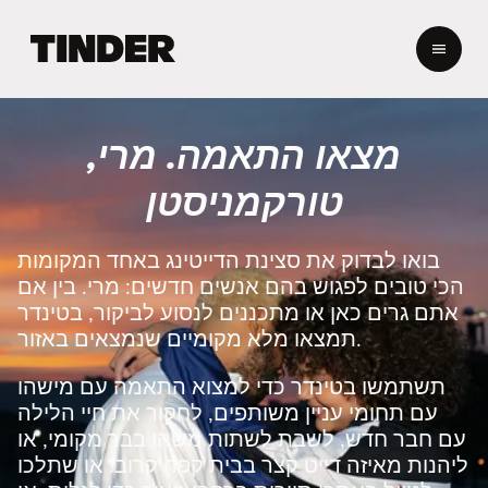
ד
ף
ה
ב
י
מצאו התאמה. מרי,
ת
ש
טורקמניסטן
ל
ט
י
בואו לבדוק את סצינת הדייטינג באחד המקומות
נ
הכי טובים לפגוש בהם אנשים חדשים: מרי. בין אם
ד
אתם גרים כאן או מתכננים לנסוע לביקור, בטינדר
ר
תמצאו מלא מקומיים שנמצאים באזור.
תשתמשו בטינדר כדי למצוא התאמה עם מישהו
עם תחומי עניין משותפים, לחקור את חיי הלילה
עם חבר חדש, לשבת לשתות משהו בבר מקומי, או
ליהנות מאיזה דייט קצר בבית קפה קרוב. או שתלכו