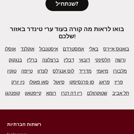
שנתחיל?
בואו לראות מה קורה בעוד ערי טינדר באזור
שלכם!
בואנוס איירס
באלי
אמסטרדם
איסטנבול
אוקלנד
אוסלו
ורשה
הלסינקי
דובאי
דבלין
ברצלונה
ברלין
בנגקוק
מלבורן
מיאמי
מדריד
לוס אנג'לס
לונדון
טייפה
טוקיו
פריז
פראג
סן פרנסיסקו
סיאול
סאו פאולו
ניו יורק
תל אביב
שטוקהולם
ריו דה ז'נרו
רומא
קייפטאון
קופנהגן
רשתות חברתיות