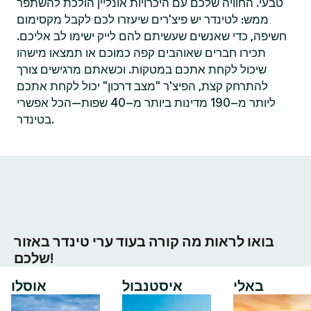
טבעי. החוויה שלכם עם היכרויות אונליין הולכת להשתפר
ממש: לטינדר יש פיצ'רים שיעזרו לכם לקבל מקסימום
חשיפה, כדי שאנשים שעשיתם להם לייק ישימו לב אליכם.
תכירו חברים שאוהבים קפה כמוכם או תמצאו מישהו
שיכול לקחת אתכם במטקות. וכשאתם מרגישים צורך
להתרחק קצת, הפיצ'ר "מצב דרכון" יכול לקחת אתכם
ליותר מ–190 מדינות ביותר מ–40 שפות—הכל אפשרי
בטינדר.
בואו לראות מה קורה בעוד ערי טינדר באזור
שלכם!
באלי
איסטנבול
אוסלו