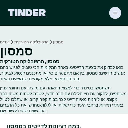
ד
ף
ה
ב
י
סמסון
הרפובליקה הטורקית
יעדים
ת
סמסון
ש
ל
ט
סמסון, הרפובליקה הטורקית
י
בואו לבדוק את סצינת הדייטינג באחד המקומות הכי טובים לפגוש בהם
נ
אנשים חדשים: סמסון. בין אם אתם גרים כאן או מתכננים לנסוע לביקור,
ד
בטינדר תמצאו מלא מקומיים שנמצאים באזור.
ר
תשתמשו בטינדר כדי למצוא התאמה עם מישהו עם תחומי עניין
משותפים, לחקור את חיי הלילה עם חבר חדש, לשבת לשתות משהו בבר
מקומי, או ליהנות מאיזה דייט קצר בבית קפה קרוב. או שתלכו לטייל
באתרי תיירות ברחבי העיר כדי לגלות, או לגלות‑מחדש, את כל הדברים
הכי שווים שיש לעשות שם.
כמה רעיונות לדייטים בסמסון.