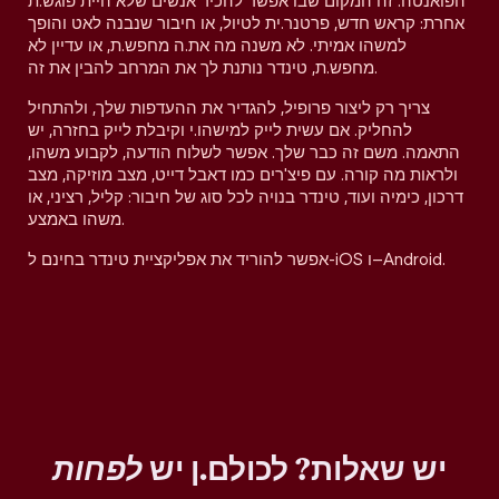
הפואנטה. זה המקום שבו אפשר להכיר אנשים שלא היית פוגש.ת
אחרת: קראש חדש, פרטנר.ית לטיול, או חיבור שנבנה לאט והופך
למשהו אמיתי. לא משנה מה את.ה מחפש.ת, או עדיין לא
מחפש.ת, טינדר נותנת לך את המרחב להבין את זה.
צריך רק ליצור פרופיל, להגדיר את ההעדפות שלך, ולהתחיל
להחליק. אם עשית לייק למישהו.י וקיבלת לייק בחזרה, יש
התאמה. משם זה כבר שלך. אפשר לשלוח הודעה, לקבוע משהו,
ולראות מה קורה. עם פיצ'רים כמו דאבל דייט, מצב מוזיקה, מצב
דרכון, כימיה ועוד, טינדר בנויה לכל סוג של חיבור: קליל, רציני, או
משהו באמצע.
אפשר להוריד את אפליקציית טינדר בחינם ל-iOS ו–Android.
יש שאלות? לכולם.ן יש
לפחות