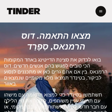
ד
ף
ה
ב
י
מצאו התאמה. דוס
ת
ש
הרמנאס, סְפָרַד
ל
ט
י
בואו לבדוק את סצינת הדייטינג באחד המקומות
נ
הכי טובים לפגוש בהם אנשים חדשים: דוס
ד
הרמנאס. בין אם אתם גרים כאן או מתכננים לנסוע
ר
לביקור, בטינדר תמצאו מלא מקומיים שנמצאים
באזור.
תשתמשו בטינדר כדי למצוא התאמה עם מישהו
עם תחומי עניין משותפים, לחקור את חיי הלילה
עם חבר חדש, לשבת לשתות משהו בבר מקומי, או