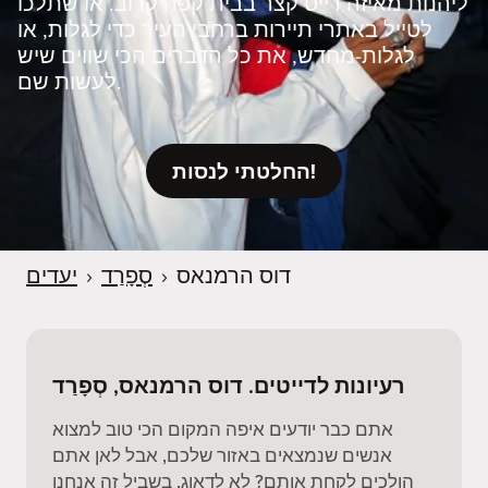
ליהנות מאיזה דייט קצר בבית קפה קרוב. או שתלכו
לטייל באתרי תיירות ברחבי העיר כדי לגלות, או
לגלות‑מחדש, את כל הדברים הכי שווים שיש
לעשות שם.
החלטתי לנסות!
דוס הרמנאס
›
סְפָרַד
›
יעדים
רעיונות לדייטים. דוס הרמנאס, סְפָרַד
אתם כבר יודעים איפה המקום הכי טוב למצוא
אנשים שנמצאים באזור שלכם, אבל לאן אתם
הולכים לקחת אותם? לא לדאוג, בשביל זה אנחנו