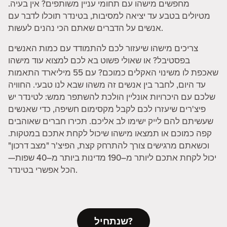
מחפשים מישהו עם תחומי עניין משותפים? אין בעיה.
מטיולים בטבע עד יציאה למסיבות, בטינדר תוכלו לדבר עם
אנשים על הדברים שאתם הכי נהנים לעשות.
צריכים מישהו שיעזור לכם להתמודד עם כמות האנשים
בפסטיבל? או שאולי פשוט בא לכם למצוא עוד מישהו
שאכפת לו משינוי האקלים כמוכם? עם 55 מיליארד התאמות
עד היום, לחבר בין אנשים זה משהו שבא לנו טבעי. החוויה
שלכם עם היכרויות אונליין הולכת להשתפר ממש: לטינדר יש
פיצ'רים שיעזרו לכם לקבל מקסימום חשיפה, כדי שאנשים
שעשיתם להם לייק ישימו לב אליכם. תכירו חברים שאוהבים
קפה כמוכם או תמצאו מישהו שיכול לקחת אתכם במטקות.
וכשאתם מרגישים צורך להתרחק קצת, הפיצ'ר "מצב דרכון"
יכול לקחת אתכם ליותר מ–190 מדינות ביותר מ–40 שפות—
הכל אפשרי בטינדר.
שנתחיל?