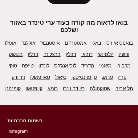
בואו לראות מה קורה בעוד ערי טינדר באזור
שלכם!
בואנוס איירס
באלי
אמסטרדם
איסטנבול
אוקלנד
אוסלו
ורשה
הלסינקי
דובאי
דבלין
ברצלונה
ברלין
בנגקוק
מלבורן
מיאמי
מדריד
לוס אנג'לס
לונדון
טייפה
טוקיו
פריז
פראג
סן פרנסיסקו
סיאול
סאו פאולו
ניו יורק
תל אביב
שטוקהולם
ריו דה ז'נרו
רומא
קייפטאון
קופנהגן
רשתות חברתיות
Instagram