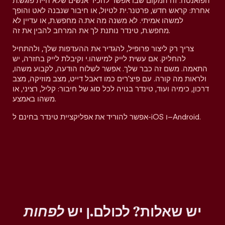
הפואנטה. זה המקום שבו אפשר להכיר אנשים שלא היית פוגש.ת
אחרת: קראש חדש, פרטנר.ית לטיול, או חיבור שנבנה לאט והופך
למשהו אמיתי. לא משנה מה את.ה מחפש.ת, או עדיין לא
מחפש.ת, טינדר נותנת לך את המרחב להבין את זה.
צריך רק ליצור פרופיל, להגדיר את ההעדפות שלך, ולהתחיל
להחליק. אם עשית לייק למישהו.י וקיבלת לייק בחזרה, יש
התאמה. משם זה כבר שלך. אפשר לשלוח הודעה, לקבוע משהו,
ולראות מה קורה. עם פיצ'רים כמו דאבל דייט, מצב מוזיקה, מצב
דרכון, כימיה ועוד, טינדר בנויה לכל סוג של חיבור: קליל, רציני, או
משהו באמצע.
אפשר להוריד את אפליקציית טינדר בחינם ל-iOS ו–Android.
יש שאלות? לכולם.ן יש
לפחות