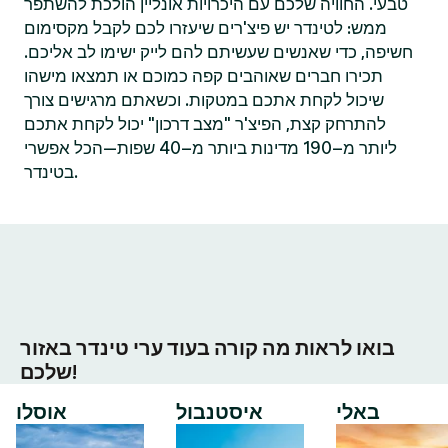
טבעי. החוויה שלכם עם היכרויות אונליין הולכת להשתפר
ממש: לטינדר יש פיצ'רים שיעזרו לכם לקבל מקסימום
חשיפה, כדי שאנשים שעשיתם להם לייק ישימו לב אליכם.
תכירו חברים שאוהבים קפה כמוכם או תמצאו מישהו
שיכול לקחת אתכם במטקות. וכשאתם מרגישים צורך
להתרחק קצת, הפיצ'ר "מצב דרכון" יכול לקחת אתכם
ליותר מ–190 מדינות ביותר מ–40 שפות—הכל אפשרי
בטינדר.
בואו לראות מה קורה בעוד ערי טינדר באזור
שלכם!
באלי
איסטנבול
אוסלו