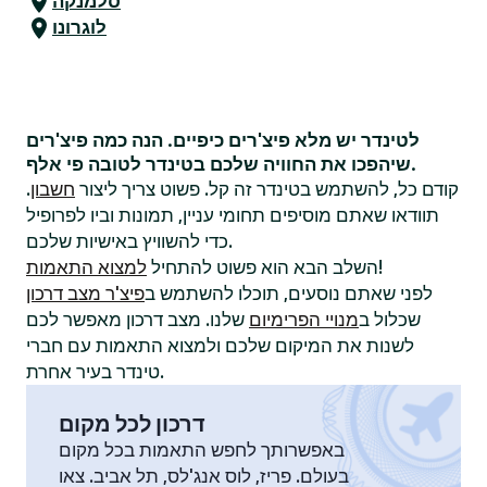
סלמנקה
לוגרונו
לטינדר יש מלא פיצ'רים כיפיים. הנה כמה פיצ'רים
שיהפכו את החוויה שלכם בטינדר לטובה פי אלף.
קודם כל, להשתמש בטינדר זה קל. פשוט צריך ליצור
חשבון
.
תוודאו שאתם מוסיפים תחומי עניין, תמונות וביו לפרופיל
כדי להשוויץ באישיות שלכם.
!
השלב הבא הוא פשוט להתחיל
למצוא התאמות
לפני שאתם נוסעים, תוכלו להשתמש ב
פיצ'ר מצב דרכון
שכלול ב
מנויי הפרימיום
שלנו. מצב דרכון מאפשר לכם
לשנות את המיקום שלכם ולמצוא התאמות עם חברי
טינדר בעיר אחרת.
דרכון לכל מקום
באפשרותך לחפש התאמות בכל מקום
בעולם. פריז, לוס אנג'לס, תל אביב. צאו