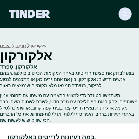
ד
ף
ה
ב
י
אלקורקון
סְפָרַד
יעדים
ת
אלקורקון
ש
ל
ט
אלקורקון, סְפָרַד
י
בואו לבדוק את סצינת הדייטינג באחד המקומות הכי טובים לפגוש בהם
נ
אנשים חדשים: אלקורקון. בין אם אתם גרים כאן או מתכננים לנסוע
ד
לביקור, בטינדר תמצאו מלא מקומיים שנמצאים באזור.
ר
תשתמשו בטינדר כדי למצוא התאמה עם מישהו עם תחומי עניין
משותפים, לחקור את חיי הלילה עם חבר חדש, לשבת לשתות משהו בבר
מקומי, או ליהנות מאיזה דייט קצר בבית קפה קרוב. או שתלכו לטייל
באתרי תיירות ברחבי העיר כדי לגלות, או לגלות‑מחדש, את כל הדברים
הכי שווים שיש לעשות שם.
כמה רעיונות לדייטים באלקורקון.