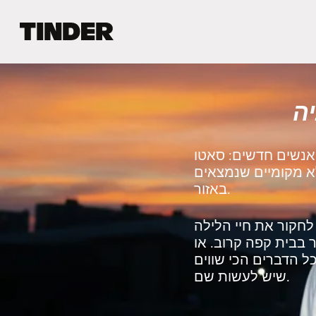
ד
ף
ה
ב
י
ה
ת
ש
ל
ט
 אנשים חדשים: סאטו
י
לא מקומיים שנמצאים
נ
באזור.
ד
ר
חקור את חיי הלילה
 בבית קפה קרוב. או
ל הדברים הכי שווים
שיש לעשות שם.