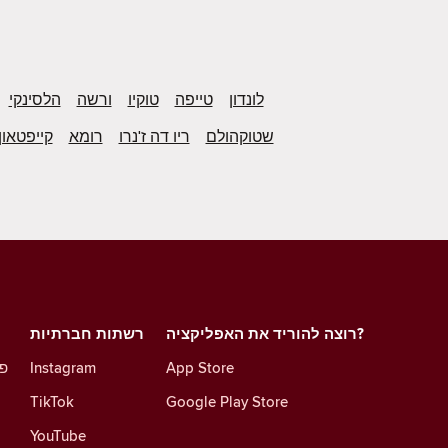
לונדון
טייפה
טוקיו
ורשה
הלסינקי
שטוקהולם
ריו דה ז'נרו
רומא
קייפטאון
רוצה להוריד את האפליקציה?
רשתות חברתיות
App Store
Instagram
פו
TikTok
Google Play Store
YouTube