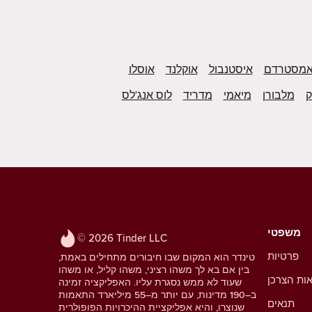
מסטרדם
איסטנבול
אוקלנד
אוסלו
ק
מלבורן
מיאמי
מדריד
לוס אנג'לס
משפטי
© 2026 Tinder LLC
פרטיות
טינדר הוא המקום שבו חיבורים מתחילים באמת,
בין אם בא לך משהו רציני, משהו קליל, או משהו
אות הצרכן
שעוד לא ממש נסגרת עליו. האפליקציה זמינה
ב–190 מדינות, עם יותר מ–55 מיליארד התאמות
תנאים
שנוצרו, והיא אפליקציית ההיכרויות הפופולרית