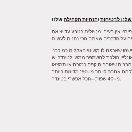
שלנו לבטיחות
ו
הנחיות הקהילה
ים? אין בעיה. מטיולים בטבע עד יציאה
שהו שאכפת לו משינוי האקלים כמוכם?
 אונליין הולכת להשתפר ממש: לטינדר יש
ו חברים שאוהבים קפה כמוכם או תמצאו
מישהו שיכול לקחת אתכם במטקות. וכשאתם מרגישים צורך להתרחק קצת, הפיצ'ר "מצב דרכון" יכול לקחת אתכם ליותר מ–190 מדינות ביותר
מ–40 שפות—הכל אפשרי בטינדר.