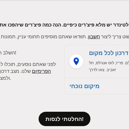
ם בטינדר לטובה פי אלף.
ט צריך ליצור
חשבון
דרכון לכל מקום
!
השלב ה
פריז, לוס אנג'לס, תל
לפני שאתם נוסעים, תוכלו 
אביב. צאו לדרך!
הפרימיום
שלנו. מצב דרכו
ולמצוא התאמות עם חברי טינדר בעיר אחרת.
מיקום נוכחי
החלטתי לנסות!