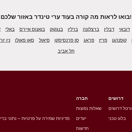
בואו לראות מה קורה בעוד ערי טינדר באזור שלכם!
דובאי
דבלין
ברצלונה
ברלין
בנגקוק
בואנוס איירס
באלי
א
קופנהגן
פריז
פראג
סן פרנסיסקו
סיאול
סאו פאולו
ניו יור
תל אביב
דרושים
חברה
רטל דרושים
שאלות נפוצות
בלוג טכני
יעדים
מדיניות שמירה על פרטיות – נתוני ברי
חדשות