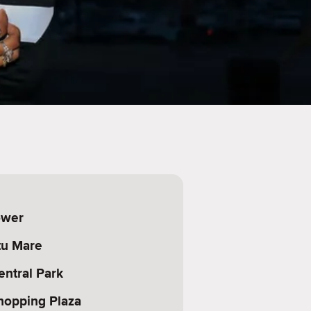
ower
tu Mare
entral Park
hopping Plaza