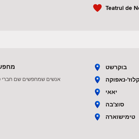
Teatrul de N
מחפשי
בוקרשט
לוז'-נאפוקה
אנשים שמחפשים שם חברי טינ
יאאי
סוצ'בה
טימישוארה