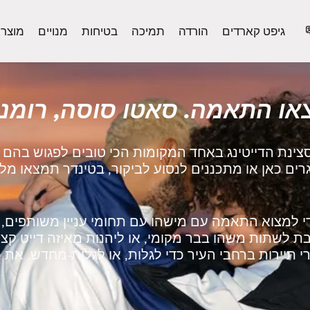
גיפט קארדים
הורדה
תמיכה
בטיחות
מנויים
מוצר
או התאמה. סאטו סוסה, רומני
סצינת הדייטינג באחד המקומות הכי טובים לפגוש בהם
רים כאן או מתכננים לנסוע לביקור, בטינדר תמצאו מ
 למצוא התאמה עם מישהו עם תחומי עניין משותפים, ל
 לשתות משהו בבר מקומי, או ליהנות מאיזה דייט קצר
 תיירות ברחבי העיר כדי לגלות, או לגלות‑מחדש, את כ