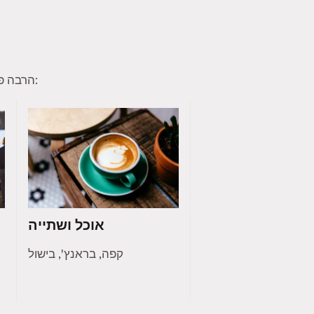
הרבה פעמים חברי טינדר מוצאים תחומי עניין משותפים להם ולחברי קהילה אחרים. הנה כמה תחומי עניין נפוצים:
אוכל ושתייה
קפה, בראנץ', בישול