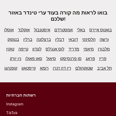
בואו לראות מה קורה בעוד ערי טינדר באזור
שלכם!
בואנוס איירס
באלי
אמסטרדם
איסטנבול
אוקלנד
אוסלו
ורשה
הלסינקי
דובאי
דבלין
ברצלונה
ברלין
בנגקוק
מלבורן
מיאמי
מדריד
לוס אנג'לס
לונדון
טייפה
טוקיו
פריז
פראג
סן פרנסיסקו
סיאול
סאו פאולו
ניו יורק
תל אביב
שטוקהולם
ריו דה ז'נרו
רומא
קייפטאון
קופנהגן
רשתות חברתיות
Instagram
TikTok