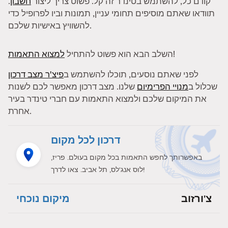
קודם כל, להשתמש בטינדר זה קל. פשוט צריך ליצור
חשבון
.
תוודאו שאתם מוסיפים תחומי עניין, תמונות וביו לפרופיל כדי
להשוויץ באישיות שלכם.
!
השלב הבא הוא פשוט להתחיל
למצוא התאמות
לפני שאתם נוסעים, תוכלו להשתמש ב
פיצ'ר מצב דרכון
שכלול ב
מנויי הפרימיום
שלנו. מצב דרכון מאפשר לכם לשנות
את המיקום שלכם ולמצוא התאמות עם חברי טינדר בעיר
אחרת.
דרכון לכל מקום
באפשרותך לחפש התאמות בכל מקום בעולם. פריז,
לוס אנג'לס, תל אביב. צאו לדרך!
צ'ורזוב
מיקום נוכחי