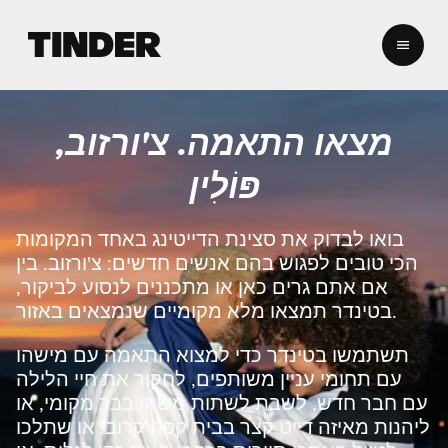
ד
ף
ה
ב
י
מצאו התאמה. צ'ורזוב,
ת
ש
פּוֹלִין
ל
ט
י
בואו לבדוק את סצינת הדייטינג באחד המקומות
נ
הכי טובים לפגוש בהם אנשים חדשים: צ'ורזוב. בין
ד
אם אתם גרים כאן או מתכננים לנסוע לביקור,
ר
בטינדר תמצאו מלא מקומיים שנמצאים באזור.
תשתמשו בטינדר כדי למצוא התאמה עם מישהו
עם תחומי עניין משותפים, לחקור את חיי הלילה
עם חבר חדש, לשבת לשתות משהו בבר מקומי, או
ליהנות מאיזה דייט קצר בבית קפה קרוב. או שתלכו