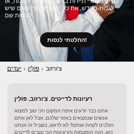
לטייל באתרי תיירות ברחבי העיר כדי לגלות, או
לגלות‑מחדש, את כל הדברים הכי שווים שיש
לעשות שם.
החלטתי לנסות!
צ'ורזוב
›
פּוֹלִין
›
יעדים
רעיונות לדייטים. צ'ורזוב, פּוֹלִין
אתם כבר יודעים איפה המקום הכי טוב למצוא
אנשים שנמצאים באזור שלכם, אבל לאן אתם
הולכים לקחת אותם? לא לדאוג, בשביל זה אנחנו
כאן. הנה המקומות והרעיונות הכי טובים לדייטים