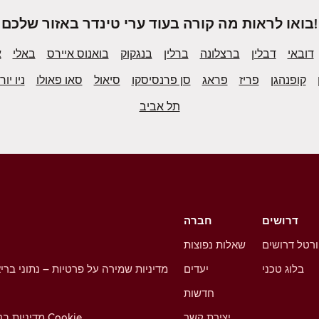
בואו לראות מה קורה בעוד ערי טינדר באזור שלכם!
דובאי
דבלין
ברצלונה
ברלין
בנגקוק
בואנוס איירס
באלי
א
קופנהגן
פריז
פראג
סן פרנסיסקו
סיאול
סאו פאולו
ניו יור
תל אביב
דרושים
חברה
רטל דרושים
שאלות נפוצות
בלוג טכני
יעדים
מדיניות שמירה על פרטיות – נתוני ברי
חדשות
יצירת קשר
מדיניות בנושא קובצי Cookie