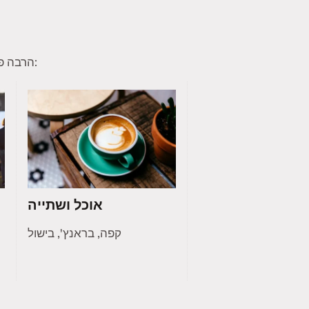
הרבה פעמים חברי טינדר מוצאים תחומי עניין משותפים להם ולחברי קהילה אחרים. הנה כמה תחומי עניין נפוצים:
אוכל ושתייה
קפה, בראנץ', בישול