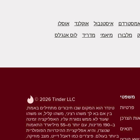
מסטרדם
איסטנבול
אוקלנד
אוסלו
ק
מלבורן
מיאמי
מדריד
לוס אנג'לס
משפטי
© 2026 Tinder LLC
פרטיות
טינדר הוא המקום שבו חיבורים מתחילים באמת,
בין אם בא לך משהו רציני, משהו קליל, או משהו
אות הצרכן
שעוד לא ממש נסגרת עליו. האפליקציה זמינה
ב–190 מדינות, עם יותר מ–55 מיליארד התאמות
תנאים
שנוצרו, והיא אפליקציית ההיכרויות הפופולרית
ביותר בעולם. פיצ'רים כמו דאבל דייט, מצב מוזיקה,