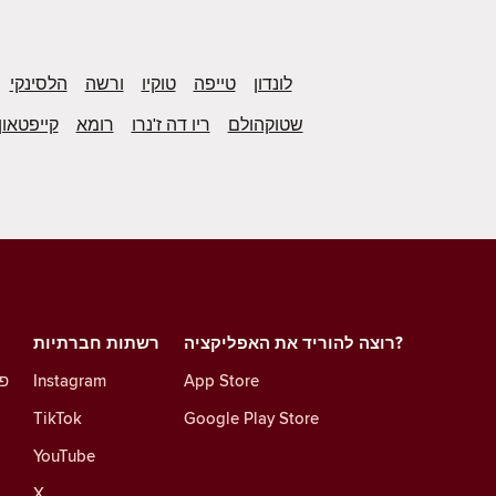
לונדון
טייפה
טוקיו
ורשה
הלסינקי
שטוקהולם
ריו דה ז'נרו
רומא
קייפטאון
רוצה להוריד את האפליקציה?
רשתות חברתיות
App Store
Instagram
פו
TikTok
Google Play Store
YouTube
X