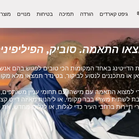
גיפט קארדים
הורדה
תמיכה
בטיחות
מנויים
מוצר
או התאמה. סוביק, הפיליפיני
 הדייטינג באחד המקומות הכי טובים לפגוש בהם אנשים
 למצוא התאמה עם מישהו עם תחומי עניין משותפים, ל
 לשתות משהו בבר מקומי, או ליהנות מאיזה דייט קצר
 תיירות ברחבי העיר כדי לגלות, או לגלות‑מחדש, את כ