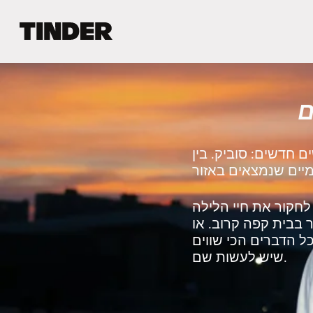
ד
ף
ה
ב
י
ם
ת
ש
ל
ט
 חדשים: סוביק. בין
י
נ
ד
ר
חקור את חיי הלילה
 בבית קפה קרוב. או
ל הדברים הכי שווים
שיש לעשות שם.