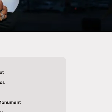
at
cos
 Monument