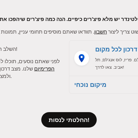
ם בטינדר לטובה פי אלף.
ט צריך ליצור
חשבון
דרכון לכל מקום
!
השלב ה
פריז, לוס אנג'לס, תל
לפני שאתם נוסעים, תוכלו 
אביב. צאו לדרך!
הפרימיום
שלנו. מצב דרכו
ולמצוא התאמות עם חברי טינדר בעיר אחרת.
מיקום נוכחי
החלטתי לנסות!