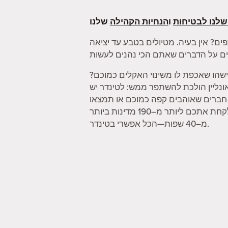
שלנו לבטיחות
ו
הנחיות הקהילה
ים? אין בעיה. מטיולים בטבע עד יציאה
שהו שאכפת לו משינוי האקלים כמוכם?
 אונליין הולכת להשתפר ממש: לטינדר יש
ו חברים שאוהבים קפה כמוכם או תמצאו
מישהו שיכול לקחת אתכם במטקות. וכשאתם מרגישים צורך להתרחק קצת, הפיצ'ר "מצב דרכון" יכול לקחת אתכם ליותר מ–190 מדינות ביותר
מ–40 שפות—הכל אפשרי בטינדר.