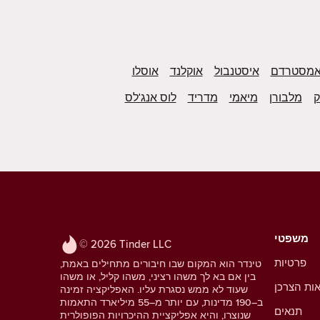
מסטרדם
איסטנבול
אוקלנד
אוסלו
ק
מלבורן
מיאמי
מדריד
לוס אנג'לס
משפטי
© 2026 Tinder LLC
פרטיות
טינדר הוא המקום שבו חיבורים מתחילים באמת,
בין אם בא לך משהו רציני, משהו קליל, או משהו
אות הצרכן
שעוד לא ממש נסגרת עליו. האפליקציה זמינה
ב–190 מדינות, עם יותר מ–55 מיליארד התאמות
תנאים
שנוצרו, והיא אפליקציית ההיכרויות הפופולרית