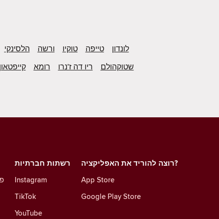
לונדון
טייפה
טוקיו
ורשה
הלסינקי
שטוקהולם
ריו דה ז'נרו
רומא
קייפטאון
רוצה להוריד את האפליקציה?
רשתות חברתיות
App Store
Instagram
פו
TikTok
Google Play Store
YouTube