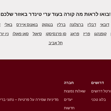
בואו לראות מה קורה בעוד ערי טינדר באזור שלכם!
דובאי
דבלין
ברצלונה
ברלין
בנגקוק
בואנוס איירס
באלי
א
קופנהגן
פריז
פראג
סן פרנסיסקו
סיאול
סאו פאולו
ניו יור
תל אביב
דרושים
חברה
רטל דרושים
שאלות נפוצות
בלוג טכני
יעדים
מדיניות שמירה על פרטיות – נתוני ברי
חדשות