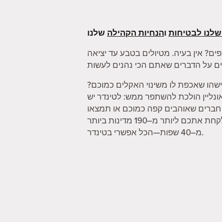
שלנו לבטיחות
ו
הנחיות הקהילה
ים? אין בעיה. מטיולים בטבע עד יציאה
שהו שאכפת לו משינוי האקלים כמוכם?
 אונליין הולכת להשתפר ממש: לטינדר יש
ו חברים שאוהבים קפה כמוכם או תמצאו
מישהו שיכול לקחת אתכם במטקות. וכשאתם מרגישים צורך להתרחק קצת, הפיצ'ר "מצב דרכון" יכול לקחת אתכם ליותר מ–190 מדינות ביותר
מ–40 שפות—הכל אפשרי בטינדר.