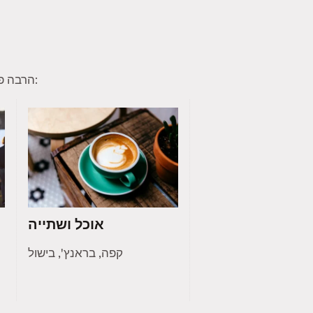
הרבה פעמים חברי טינדר מוצאים תחומי עניין משותפים להם ולחברי קהילה אחרים. הנה כמה תחומי עניין נפוצים:
אוכל ושתייה
קפה, בראנץ', בישול