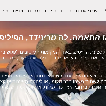
גיפט קארדים
הורדה
תמיכה
בטיחות
מנויים
מוצר
 התאמה. לה טרינידד, הפיליפי
ת סצינת הדייטינג באחד המקומות הכי טובים לפגוש ב
ן אם אתם גרים כאן או מתכננים לנסוע לביקור, בטינדר
 למצוא התאמה עם מישהו עם תחומי עניין משותפים, ל
 לשתות משהו בבר מקומי, או ליהנות מאיזה דייט קצר
 תיירות ברחבי העיר כדי לגלות, או לגלות‑מחדש, את כ