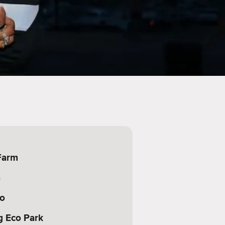
Farm
a
o
g Eco Park