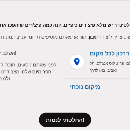
ם בטינדר לטובה פי אלף.
ט צריך ליצור
חשבון
דרכון לכל מקום
!
השלב ה
פריז, לוס אנג'לס, תל
לפני שאתם נוסעים, תוכלו 
אביב. צאו לדרך!
הפרימיום
שלנו. מצב דרכו
ולמצוא התאמות עם חברי טינדר בעיר אחרת.
מיקום נוכחי
החלטתי לנסות!