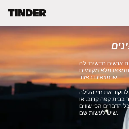
ד
ף
ה
ב
י
נים
ת
ש
ל
ט
הם אנשים חדשים: לה
י
 תמצאו מלא מקומיים
נ
שנמצאים באזור.
ד
ר
חקור את חיי הלילה
 בבית קפה קרוב. או
ל הדברים הכי שווים
שיש לעשות שם.