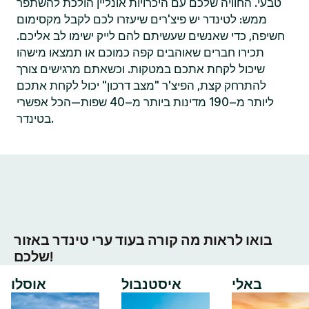
טבעי. החוויה שלכם עם היכרויות אונליין הולכת להשתפר
ממש: לטינדר יש פיצ'רים שיעזרו לכם לקבל מקסימום
חשיפה, כדי שאנשים שעשיתם להם לייק ישימו לב אליכם.
תכירו חברים שאוהבים קפה כמוכם או תמצאו מישהו
שיכול לקחת אתכם במטקות. וכשאתם מרגישים צורך
להתרחק קצת, הפיצ'ר "מצב דרכון" יכול לקחת אתכם
ליותר מ–190 מדינות ביותר מ–40 שפות—הכל אפשרי
בטינדר.
בואו לראות מה קורה בעוד ערי טינדר באזור
שלכם!
באלי
איסטנבול
אוסלו