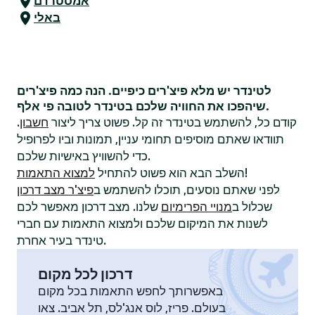
אמסטרדם
באלי
לטינדר יש מלא פיצ'רים כיפיים. הנה כמה פיצ'רים
שיהפכו את החוויה שלכם בטינדר לטובה פי אלף.
קודם כל, להשתמש בטינדר זה קל. פשוט צריך ליצור
חשבון
.
תוודאו שאתם מוסיפים תחומי עניין, תמונות וביו לפרופיל
כדי להשוויץ באישיות שלכם.
!
השלב הבא הוא פשוט להתחיל
למצוא התאמות
לפני שאתם נוסעים, תוכלו להשתמש ב
פיצ'ר מצב דרכון
שכלול ב
מנויי הפרימיום
שלנו. מצב דרכון מאפשר לכם
לשנות את המיקום שלכם ולמצוא התאמות עם חברי
טינדר בעיר אחרת.
דרכון לכל מקום
באפשרותך לחפש התאמות בכל מקום
בעולם. פריז, לוס אנג'לס, תל אביב. צאו