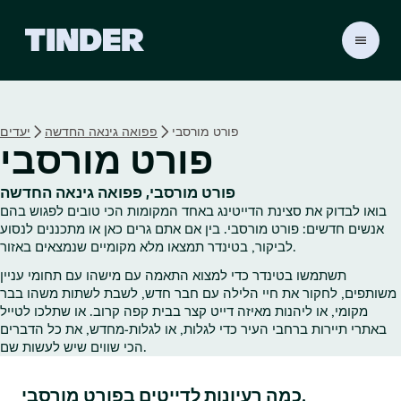
ד
ף
ה
ב
י
פורט מורסבי
פפואה גינאה החדשה
יעדים
ת
פורט מורסבי
ש
ל
ט
פורט מורסבי, פפואה גינאה החדשה
י
בואו לבדוק את סצינת הדייטינג באחד המקומות הכי טובים לפגוש בהם
נ
אנשים חדשים: פורט מורסבי. בין אם אתם גרים כאן או מתכננים לנסוע
ד
לביקור, בטינדר תמצאו מלא מקומיים שנמצאים באזור.
ר
תשתמשו בטינדר כדי למצוא התאמה עם מישהו עם תחומי עניין
משותפים, לחקור את חיי הלילה עם חבר חדש, לשבת לשתות משהו בבר
מקומי, או ליהנות מאיזה דייט קצר בבית קפה קרוב. או שתלכו לטייל
באתרי תיירות ברחבי העיר כדי לגלות, או לגלות‑מחדש, את כל הדברים
הכי שווים שיש לעשות שם.
כמה רעיונות לדייטים בפורט מורסבי.