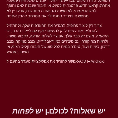
הפואנטה. זה המקום שבו אפשר להכיר אנשים שלא היית פוגש.ת
אחרת: קראש חדש, פרטנר.ית לטיול, או חיבור שנבנה לאט והופך
למשהו אמיתי. לא משנה מה את.ה מחפש.ת, או עדיין לא
מחפש.ת, טינדר נותנת לך את המרחב להבין את זה.
צריך רק ליצור פרופיל, להגדיר את ההעדפות שלך, ולהתחיל
להחליק. אם עשית לייק למישהו.י וקיבלת לייק בחזרה, יש
התאמה. משם זה כבר שלך. אפשר לשלוח הודעה, לקבוע משהו,
ולראות מה קורה. עם פיצ'רים כמו דאבל דייט, מצב מוזיקה, מצב
דרכון, כימיה ועוד, טינדר בנויה לכל סוג של חיבור: קליל, רציני, או
משהו באמצע.
אפשר להוריד את אפליקציית טינדר בחינם ל-iOS ו–Android.
יש שאלות? לכולם.ן יש
לפחות