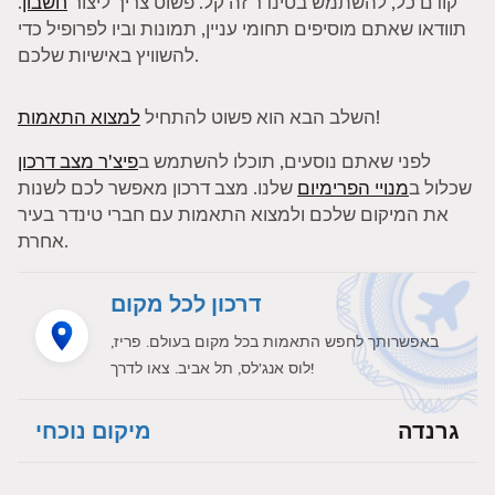
קודם כל, להשתמש בטינדר זה קל. פשוט צריך ליצור
חשבון
.
תוודאו שאתם מוסיפים תחומי עניין, תמונות וביו לפרופיל כדי
להשוויץ באישיות שלכם.
!
השלב הבא הוא פשוט להתחיל
למצוא התאמות
לפני שאתם נוסעים, תוכלו להשתמש ב
פיצ'ר מצב דרכון
שכלול ב
מנויי הפרימיום
שלנו. מצב דרכון מאפשר לכם לשנות
את המיקום שלכם ולמצוא התאמות עם חברי טינדר בעיר
אחרת.
דרכון לכל מקום
באפשרותך לחפש התאמות בכל מקום בעולם. פריז,
לוס אנג'לס, תל אביב. צאו לדרך!
גרנדה
מיקום נוכחי