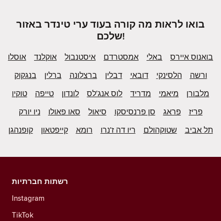
בואו לראות מה קורה בעוד ערי טינדר באזור
שלכם!
בואנוס איירס
באלי
אמסטרדם
איסטנבול
אוקלנד
אוסלו
ורשה
הלסינקי
דובאי
דבלין
ברצלונה
ברלין
בנגקוק
מלבורן
מיאמי
מדריד
לוס אנג'לס
לונדון
טייפה
טוקיו
פריז
פראג
סן פרנסיסקו
סיאול
סאו פאולו
ניו יורק
תל אביב
שטוקהולם
ריו דה ז'נרו
רומא
קייפטאון
קופנהגן
רשתות חברתיות
Instagram
TikTok