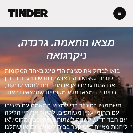
ד
ף
ה
ב
י
מצאו התאמה. גרנדה,
ת
ש
ניקרגואה
ל
ט
י
בואו לבדוק את סצינת הדייטינג באחד המקומות
נ
הכי טובים לפגוש בהם אנשים חדשים: גרנדה. בין
ד
אם אתם גרים כאן או מתכננים לנסוע לביקור,
ר
בטינדר תמצאו מלא מקומיים שנמצאים באזור.
תשתמשו בטינדר כדי למצוא התאמה עם מישהו
עם תחומי עניין משותפים, לחקור את חיי הלילה
עם חבר חדש, לשבת לשתות משהו בבר מקומי, או
ליהנות מאיזה דייט קצר בבית קפה קרוב. או שתלכו