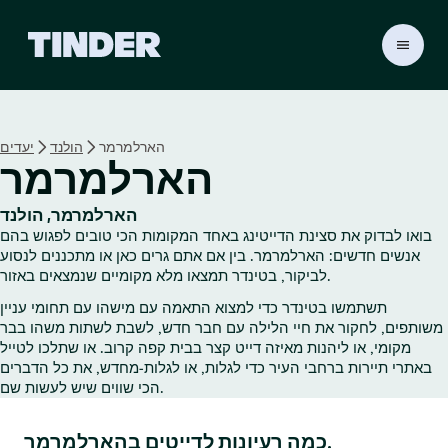
ד
ף
ה
ב
י
הארלמרמר
הולנד
יעדים
ת
הארלמרמר
ש
ל
ט
הארלמרמר, הולנד
י
בואו לבדוק את סצינת הדייטינג באחד המקומות הכי טובים לפגוש בהם
נ
אנשים חדשים: הארלמרמר. בין אם אתם גרים כאן או מתכננים לנסוע
ד
לביקור, בטינדר תמצאו מלא מקומיים שנמצאים באזור.
ר
תשתמשו בטינדר כדי למצוא התאמה עם מישהו עם תחומי עניין
משותפים, לחקור את חיי הלילה עם חבר חדש, לשבת לשתות משהו בבר
מקומי, או ליהנות מאיזה דייט קצר בבית קפה קרוב. או שתלכו לטייל
באתרי תיירות ברחבי העיר כדי לגלות, או לגלות‑מחדש, את כל הדברים
הכי שווים שיש לעשות שם.
כמה רעיונות לדייטים בהארלמרמר.