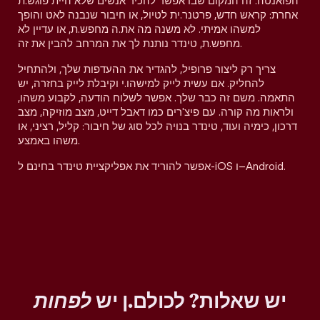
הפואנטה. זה המקום שבו אפשר להכיר אנשים שלא היית פוגש.ת
אחרת: קראש חדש, פרטנר.ית לטיול, או חיבור שנבנה לאט והופך
למשהו אמיתי. לא משנה מה את.ה מחפש.ת, או עדיין לא
מחפש.ת, טינדר נותנת לך את המרחב להבין את זה.
צריך רק ליצור פרופיל, להגדיר את ההעדפות שלך, ולהתחיל
להחליק. אם עשית לייק למישהו.י וקיבלת לייק בחזרה, יש
התאמה. משם זה כבר שלך. אפשר לשלוח הודעה, לקבוע משהו,
ולראות מה קורה. עם פיצ'רים כמו דאבל דייט, מצב מוזיקה, מצב
דרכון, כימיה ועוד, טינדר בנויה לכל סוג של חיבור: קליל, רציני, או
משהו באמצע.
אפשר להוריד את אפליקציית טינדר בחינם ל-iOS ו–Android.
יש שאלות? לכולם.ן יש
לפחות