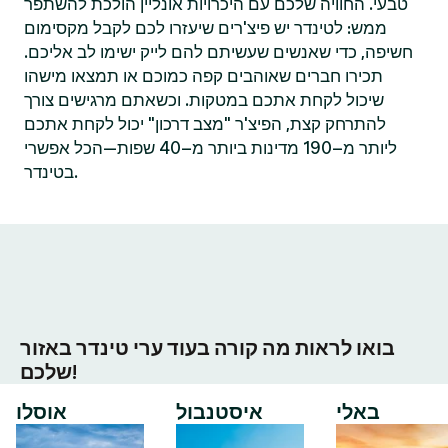
טבעי. החוויה שלכם עם היכרויות אונליין הולכת להשתפר
ממש: לטינדר יש פיצ'רים שיעזרו לכם לקבל מקסימום
חשיפה, כדי שאנשים שעשיתם להם לייק ישימו לב אליכם.
תכירו חברים שאוהבים קפה כמוכם או תמצאו מישהו
שיכול לקחת אתכם במטקות. וכשאתם מרגישים צורך
להתרחק קצת, הפיצ'ר "מצב דרכון" יכול לקחת אתכם
ליותר מ–190 מדינות ביותר מ–40 שפות—הכל אפשרי
בטינדר.
בואו לראות מה קורה בעוד ערי טינדר באזור
שלכם!
באלי
איסטנבול
אוסלו