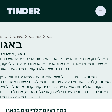
ד
ף
ה
ב
י
באגו
אזור באגו
מיאנמר
יעדים
ת
באגו
ש
ל
ט
באגו, מיאנמר
י
בואו לבדוק את סצינת הדייטינג באחד המקומות הכי טובים לפגוש בהם
נ
אנשים חדשים: באגו. בין אם אתם גרים כאן או מתכננים לנסוע לביקור,
ד
בטינדר תמצאו מלא מקומיים שנמצאים באזור.
ר
תשתמשו בטינדר כדי למצוא התאמה עם מישהו עם תחומי עניין
משותפים, לחקור את חיי הלילה עם חבר חדש, לשבת לשתות משהו בבר
מקומי, או ליהנות מאיזה דייט קצר בבית קפה קרוב. או שתלכו לטייל
באתרי תיירות ברחבי העיר כדי לגלות, או לגלות‑מחדש, את כל הדברים
הכי שווים שיש לעשות שם.
כמה רעיונות לדייטים בבאגו.