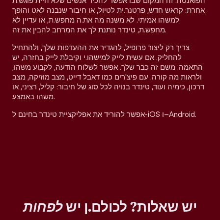
הפואנטה. זה המקום שבו אפשר להכיר אנשים שלא היית פוגש.ת
אחרת: קראש חדש, פרטנר.ית לטיול, או חיבור שנבנה לאט והופך
למשהו אמיתי. לא משנה מה את.ה מחפש.ת, או עדיין לא
מחפש.ת, טינדר נותנת לך את המרחב להבין את זה.
צריך רק ליצור פרופיל, להגדיר את ההעדפות שלך, ולהתחיל
להחליק. אם עשית לייק למישהו.י וקיבלת לייק בחזרה, יש
התאמה. משם זה כבר שלך. אפשר לשלוח הודעה, לקבוע משהו,
ולראות מה קורה. עם פיצ'רים כמו דאבל דייט, מצב מוזיקה, מצב
דרכון, כימיה ועוד, טינדר בנויה לכל סוג של חיבור: קליל, רציני, או
משהו באמצע.
אפשר להוריד את אפליקציית טינדר בחינם ל-iOS ו–Android.
יש שאלות? לכולם.ן יש
לפחות