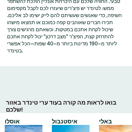
טבעי. החוויה שלכם עם היכרויות אונליין הולכת להשתפר
ממש: לטינדר יש פיצ'רים שיעזרו לכם לקבל מקסימום
חשיפה, כדי שאנשים שעשיתם להם לייק ישימו לב אליכם.
תכירו חברים שאוהבים קפה כמוכם או תמצאו מישהו
שיכול לקחת אתכם במטקות. וכשאתם מרגישים צורך
להתרחק קצת, הפיצ'ר "מצב דרכון" יכול לקחת אתכם
ליותר מ–190 מדינות ביותר מ–40 שפות—הכל אפשרי
בטינדר.
בואו לראות מה קורה בעוד ערי טינדר באזור
שלכם!
באלי
איסטנבול
אוסלו