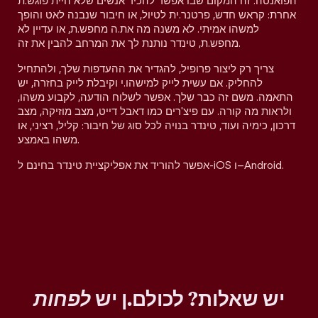
הפואנטה. זה המקום שבו אפשר להכיר אנשים שלא היית פוגש.ת
אחרת: קראש חדש, פרטנר.ית לטיול, או חיבור שנבנה לאט והופך
למשהו אמיתי. לא משנה מה את.ה מחפש.ת, או עדיין לא
מחפש.ת, טינדר נותנת לך את המרחב להבין את זה.
צריך רק ליצור פרופיל, להגדיר את ההעדפות שלך, ולהתחיל
להחליק. אם עשית לייק למישהו.י וקיבלת לייק בחזרה, יש
התאמה. משם זה כבר שלך. אפשר לשלוח הודעה, לקבוע משהו,
ולראות מה קורה. עם פיצ'רים כמו דאבל דייט, מצב מוזיקה, מצב
דרכון, כימיה ועוד, טינדר בנויה לכל סוג של חיבור: קליל, רציני, או
משהו באמצע.
אפשר להוריד את אפליקציית טינדר בחינם ל-iOS ו–Android.
יש שאלות? לכולם.ן יש
לפחות