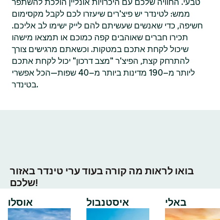
טבעי. החוויה שלכם עם היכרויות אונליין הולכת להשתפר
ממש: לטינדר יש פיצ'רים שיעזרו לכם לקבל מקסימום
חשיפה, כדי שאנשים שעשיתם להם לייק ישימו לב אליכם.
תכירו חברים שאוהבים קפה כמוכם או תמצאו מישהו
שיכול לקחת אתכם במטקות. וכשאתם מרגישים צורך
להתרחק קצת, הפיצ'ר "מצב דרכון" יכול לקחת אתכם
ליותר מ–190 מדינות ביותר מ–40 שפות—הכל אפשרי
בטינדר.
בואו לראות מה קורה בעוד ערי טינדר באזור
שלכם!
באלי
איסטנבול
אוסלו