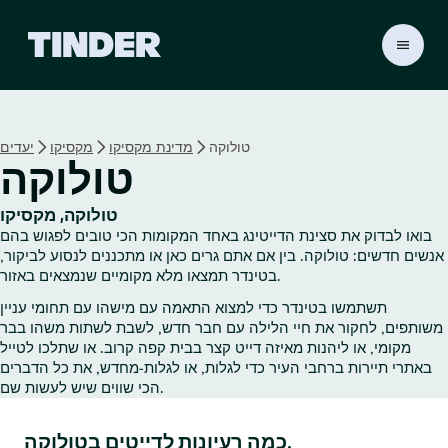
ד
ף
ה
ב
י
טולוקה
מדינת מקסיקו
מקסיקו
יעדים
ת
טולוקה
ש
ל
ט
טולוקה, מקסיקו
י
בואו לבדוק את סצינת הדייטינג באחד המקומות הכי טובים לפגוש בהם
נ
אנשים חדשים: טולוקה. בין אם אתם גרים כאן או מתכננים לנסוע לביקור,
ד
בטינדר תמצאו מלא מקומיים שנמצאים באזור.
ר
תשתמשו בטינדר כדי למצוא התאמה עם מישהו עם תחומי עניין
משותפים, לחקור את חיי הלילה עם חבר חדש, לשבת לשתות משהו בבר
מקומי, או ליהנות מאיזה דייט קצר בבית קפה קרוב. או שתלכו לטייל
באתרי תיירות ברחבי העיר כדי לגלות, או לגלות‑מחדש, את כל הדברים
הכי שווים שיש לעשות שם.
כמה רעיונות לדייטים בטולוקה.