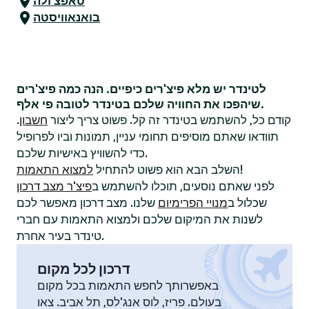
טאפצ'ולה
בואנאוויסטה
לטינדר יש מלא פיצ'רים כיפיים. הנה כמה פיצ'רים
שיהפכו את החוויה שלכם בטינדר לטובה פי אלף.
קודם כל, להשתמש בטינדר זה קל. פשוט צריך ליצור
חשבון
.
תוודאו שאתם מוסיפים תחומי עניין, תמונות וביו לפרופיל
כדי להשוויץ באישיות שלכם.
!
השלב הבא הוא פשוט להתחיל
למצוא התאמות
לפני שאתם נוסעים, תוכלו להשתמש ב
פיצ'ר מצב דרכון
שכלול ב
מנויי הפרימיום
שלנו. מצב דרכון מאפשר לכם
לשנות את המיקום שלכם ולמצוא התאמות עם חברי
טינדר בעיר אחרת.
דרכון לכל מקום
באפשרותך לחפש התאמות בכל מקום
בעולם. פריז, לוס אנג'לס, תל אביב. צאו