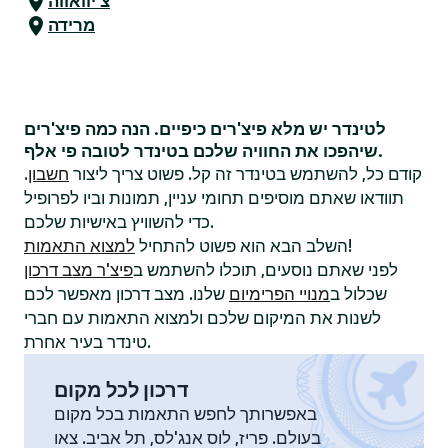
צ'יוואווה
מרידה
לטינדר יש מלא פיצ'רים כיפיים. הנה כמה פיצ'רים
שיהפכו את החוויה שלכם בטינדר לטובה פי אלף.
קודם כל, להשתמש בטינדר זה קל. פשוט צריך ליצור
חשבון
.
תוודאו שאתם מוסיפים תחומי עניין, תמונות וביו לפרופיל
כדי להשוויץ באישיות שלכם.
!
השלב הבא הוא פשוט להתחיל
למצוא התאמות
לפני שאתם נוסעים, תוכלו להשתמש ב
פיצ'ר מצב דרכון
שכלול ב
מנויי הפרימיום
שלנו. מצב דרכון מאפשר לכם
לשנות את המיקום שלכם ולמצוא התאמות עם חברי
טינדר בעיר אחרת.
דרכון לכל מקום
באפשרותך לחפש התאמות בכל מקום
בעולם. פריז, לוס אנג'לס, תל אביב. צאו