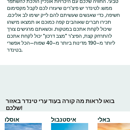
טבעי. החוויה שלכם עם היכרויות אונליין הולכת להשתפר
ממש: לטינדר יש פיצ'רים שיעזרו לכם לקבל מקסימום
חשיפה, כדי שאנשים שעשיתם להם לייק ישימו לב אליכם.
תכירו חברים שאוהבים קפה כמוכם או תמצאו מישהו
שיכול לקחת אתכם במטקות. וכשאתם מרגישים צורך
להתרחק קצת, הפיצ'ר "מצב דרכון" יכול לקחת אתכם
ליותר מ–190 מדינות ביותר מ–40 שפות—הכל אפשרי
בטינדר.
בואו לראות מה קורה בעוד ערי טינדר באזור
שלכם!
באלי
איסטנבול
אוסלו