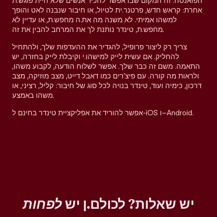
הפואנטה. זה המקום שבו אפשר להכיר אנשים שלא היית פוגש.ת
אחרת: קראש חדש, פרטנר.ית לטיול, או חיבור שנבנה לאט והופך
למשהו אמיתי. לא משנה מה את.ה מחפש.ת, או עדיין לא
מחפש.ת, טינדר נותנת לך את המרחב להבין את זה.
צריך רק ליצור פרופיל, להגדיר את ההעדפות שלך, ולהתחיל
להחליק. אם עשית לייק למישהו.י וקיבלת לייק בחזרה, יש
התאמה. משם זה כבר שלך. אפשר לשלוח הודעה, לקבוע משהו,
ולראות מה קורה. עם פיצ'רים כמו דאבל דייט, מצב מוזיקה, מצב
דרכון, כימיה ועוד, טינדר בנויה לכל סוג של חיבור: קליל, רציני, או
משהו באמצע.
אפשר להוריד את אפליקציית טינדר בחינם ל-iOS ו–Android.
יש שאלות? לכולם.ן יש
לפחות