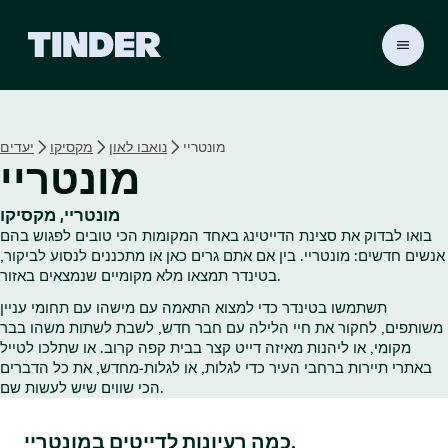
ד
ף
ה
ב
י
מונטריי
נואבו לאון
מקסיקו
יעדים
ת
מונטריי
ש
ל
ט
מונטריי, מקסיקו
י
בואו לבדוק את סצינת הדייטינג באחד המקומות הכי טובים לפגוש בהם
נ
אנשים חדשים: מונטריי. בין אם אתם גרים כאן או מתכננים לנסוע לביקור,
ד
בטינדר תמצאו מלא מקומיים שנמצאים באזור.
ר
תשתמשו בטינדר כדי למצוא התאמה עם מישהו עם תחומי עניין
משותפים, לחקור את חיי הלילה עם חבר חדש, לשבת לשתות משהו בבר
מקומי, או ליהנות מאיזה דייט קצר בבית קפה קרוב. או שתלכו לטייל
באתרי תיירות ברחבי העיר כדי לגלות, או לגלות‑מחדש, את כל הדברים
הכי שווים שיש לעשות שם.
כמה רעיונות לדייטים במונטריי.