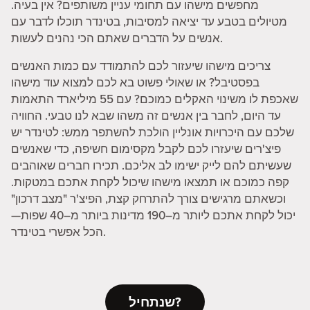
מחפשים מישהו עם תחומי עניין משותפים? אין בעיה.
מטיולים בטבע עד יציאה למסיבות, בטינדר תוכלו לדבר עם
אנשים על הדברים שאתם הכי נהנים לעשות.
צריכים מישהו שיעזור לכם להתמודד עם כמות האנשים
בפסטיבל? או שאולי פשוט בא לכם למצוא עוד מישהו
שאכפת לו משינוי האקלים כמוכם? עם 55 מיליארד התאמות
עד היום, לחבר בין אנשים זה משהו שבא לנו טבעי. החוויה
שלכם עם היכרויות אונליין הולכת להשתפר ממש: לטינדר יש
פיצ'רים שיעזרו לכם לקבל מקסימום חשיפה, כדי שאנשים
שעשיתם להם לייק ישימו לב אליכם. תכירו חברים שאוהבים
קפה כמוכם או תמצאו מישהו שיכול לקחת אתכם במטקות.
וכשאתם מרגישים צורך להתרחק קצת, הפיצ'ר "מצב דרכון"
יכול לקחת אתכם ליותר מ–190 מדינות ביותר מ–40 שפות—
הכל אפשרי בטינדר.
שנתחיל?