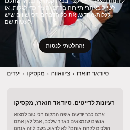
ליהנות מאיזה דייט קצר בבית קפה קרוב. או שתלכו
לטייל באתרי תיירות ברחבי העיר כדי לגלות, או
לגלות‑מחדש, את כל הדברים הכי שווים שיש
לעשות שם.
החלטתי לנסות!
סיודאד חוארז
›
צ'יוואווה
›
מקסיקו
›
יעדים
רעיונות לדייטים. סיודאד חוארז, מקסיקו
אתם כבר יודעים איפה המקום הכי טוב למצוא
אנשים שנמצאים באזור שלכם, אבל לאן אתם
הולכים לקחת אותם? לא לדאוג, בשביל זה אנחנו