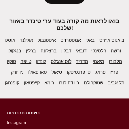
בואו לראות מה קורה בעוד ערי טינדר באזור
שלכם!
בואנוס איירס
באלי
אמסטרדם
איסטנבול
אוקלנד
אוסלו
ורשה
הלסינקי
דובאי
דבלין
ברצלונה
ברלין
בנגקוק
מלבורן
מיאמי
מדריד
לוס אנג'לס
לונדון
טייפה
טוקיו
פריז
פראג
סן פרנסיסקו
סיאול
סאו פאולו
ניו יורק
תל אביב
שטוקהולם
ריו דה ז'נרו
רומא
קייפטאון
קופנהגן
רשתות חברתיות
Instagram