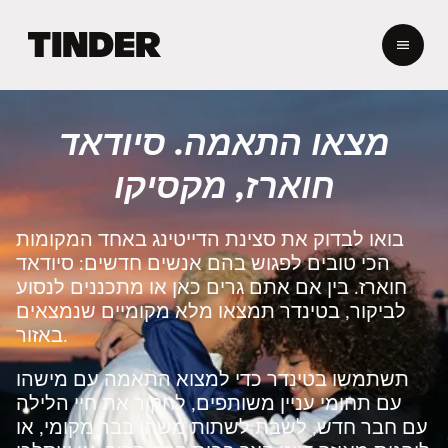
ד
ף
ה
ב
י
מצאו התאמה. סיודאד
ת
ש
חוארז, מקסיקו
ל
ט
י
בואו לבדוק את סצינת הדייטינג באחד המקומות
נ
הכי טובים לפגוש בהם אנשים חדשים: סיודאד
ד
חוארז. בין אם אתם גרים כאן או מתכננים לנסוע
ר
לביקור, בטינדר תמצאו מלא מקומיים שנמצאים
באזור.
תשתמשו בטינדר כדי למצוא התאמה עם מישהו
עם תחומי עניין משותפים, לחקור את חיי הלילה
עם חבר חדש, לשבת לשתות משהו בבר מקומי, או