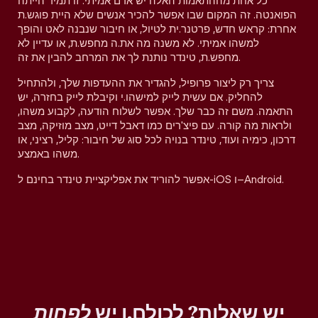
כל אחת מההתאמות האלה יש אדם אמיתי. זו תמיד הייתה
הפואנטה. זה המקום שבו אפשר להכיר אנשים שלא היית פוגש.ת
אחרת: קראש חדש, פרטנר.ית לטיול, או חיבור שנבנה לאט והופך
למשהו אמיתי. לא משנה מה את.ה מחפש.ת, או עדיין לא
מחפש.ת, טינדר נותנת לך את המרחב להבין את זה.
צריך רק ליצור פרופיל, להגדיר את ההעדפות שלך, ולהתחיל
להחליק. אם עשית לייק למישהו.י וקיבלת לייק בחזרה, יש
התאמה. משם זה כבר שלך. אפשר לשלוח הודעה, לקבוע משהו,
ולראות מה קורה. עם פיצ'רים כמו דאבל דייט, מצב מוזיקה, מצב
דרכון, כימיה ועוד, טינדר בנויה לכל סוג של חיבור: קליל, רציני, או
משהו באמצע.
אפשר להוריד את אפליקציית טינדר בחינם ל-iOS ו–Android.
יש שאלות? לכולם.ן יש
לפחות