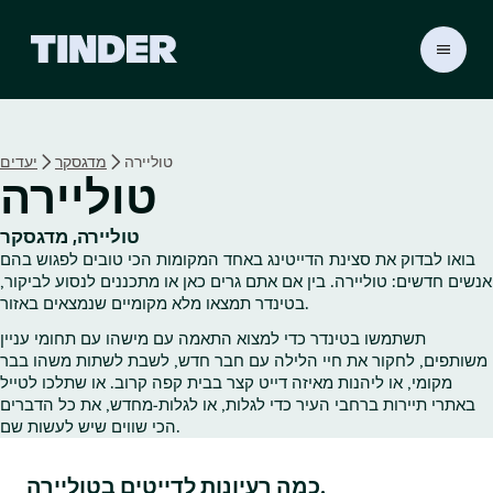
ד
ף
ה
ב
י
טוליירה
מדגסקר
יעדים
ת
טוליירה
ש
ל
ט
טוליירה, מדגסקר
י
בואו לבדוק את סצינת הדייטינג באחד המקומות הכי טובים לפגוש בהם
נ
אנשים חדשים: טוליירה. בין אם אתם גרים כאן או מתכננים לנסוע לביקור,
ד
בטינדר תמצאו מלא מקומיים שנמצאים באזור.
ר
תשתמשו בטינדר כדי למצוא התאמה עם מישהו עם תחומי עניין
משותפים, לחקור את חיי הלילה עם חבר חדש, לשבת לשתות משהו בבר
מקומי, או ליהנות מאיזה דייט קצר בבית קפה קרוב. או שתלכו לטייל
באתרי תיירות ברחבי העיר כדי לגלות, או לגלות‑מחדש, את כל הדברים
הכי שווים שיש לעשות שם.
כמה רעיונות לדייטים בטוליירה.