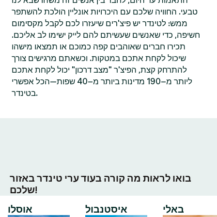
התאמות עד היום, לחבר בין אנשים זה משהו שבא לנו
טבעי. החוויה שלכם עם היכרויות אונליין הולכת להשתפר
ממש: לטינדר יש פיצ'רים שיעזרו לכם לקבל מקסימום
חשיפה, כדי שאנשים שעשיתם להם לייק ישימו לב אליכם.
תכירו חברים שאוהבים קפה כמוכם או תמצאו מישהו
שיכול לקחת אתכם במטקות. וכשאתם מרגישים צורך
להתרחק קצת, הפיצ'ר "מצב דרכון" יכול לקחת אתכם
ליותר מ–190 מדינות ביותר מ–40 שפות—הכל אפשרי
בטינדר.
בואו לראות מה קורה בעוד ערי טינדר באזור
שלכם!
באלי
איסטנבול
אוסלו