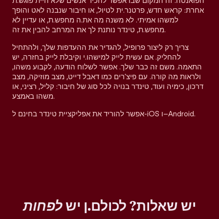
הפואנטה. זה המקום שבו אפשר להכיר אנשים שלא היית פוגש.ת
אחרת: קראש חדש, פרטנר.ית לטיול, או חיבור שנבנה לאט והופך
למשהו אמיתי. לא משנה מה את.ה מחפש.ת, או עדיין לא
מחפש.ת, טינדר נותנת לך את המרחב להבין את זה.
צריך רק ליצור פרופיל, להגדיר את ההעדפות שלך, ולהתחיל
להחליק. אם עשית לייק למישהו.י וקיבלת לייק בחזרה, יש
התאמה. משם זה כבר שלך. אפשר לשלוח הודעה, לקבוע משהו,
ולראות מה קורה. עם פיצ'רים כמו דאבל דייט, מצב מוזיקה, מצב
דרכון, כימיה ועוד, טינדר בנויה לכל סוג של חיבור: קליל, רציני, או
משהו באמצע.
אפשר להוריד את אפליקציית טינדר בחינם ל-iOS ו–Android.
יש שאלות? לכולם.ן יש
לפחות