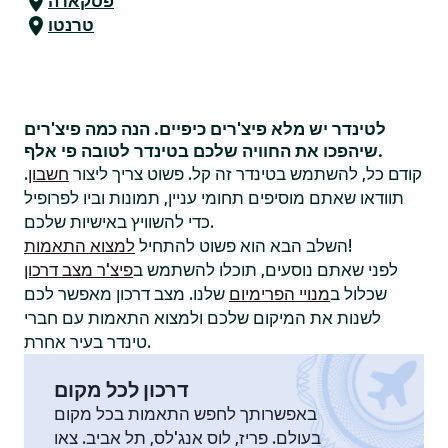
פסקארה
טרנטו
לטינדר יש מלא פיצ'רים כיפיים. הנה כמה פיצ'רים
שיהפכו את החוויה שלכם בטינדר לטובה פי אלף.
קודם כל, להשתמש בטינדר זה קל. פשוט צריך ליצור
חשבון
.
תוודאו שאתם מוסיפים תחומי עניין, תמונות וביו לפרופיל
כדי להשוויץ באישיות שלכם.
!
השלב הבא הוא פשוט להתחיל
למצוא התאמות
לפני שאתם נוסעים, תוכלו להשתמש ב
פיצ'ר מצב דרכון
שכלול ב
מנויי הפרימיום
שלנו. מצב דרכון מאפשר לכם
לשנות את המיקום שלכם ולמצוא התאמות עם חברי
טינדר בעיר אחרת.
דרכון לכל מקום
באפשרותך לחפש התאמות בכל מקום
בעולם. פריז, לוס אנג'לס, תל אביב. צאו