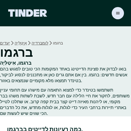
ד
ף
ה
ב
י
ברגמו
לומברדיה
אִיטַלִיָה
יעדים
ת
ברגמו
ש
ל
ט
ברגמו, אִיטַלִיָה
י
בואו לבדוק את סצינת הדייטינג באחד המקומות הכי טובים לפגוש בהם
נ
אנשים חדשים: ברגמו. בין אם אתם גרים כאן או מתכננים לנסוע לביקור,
ד
בטינדר תמצאו מלא מקומיים שנמצאים באזור.
ר
תשתמשו בטינדר כדי למצוא התאמה עם מישהו עם תחומי עניין
משותפים, לחקור את חיי הלילה עם חבר חדש, לשבת לשתות משהו בבר
מקומי, או ליהנות מאיזה דייט קצר בבית קפה קרוב. או שתלכו לטייל
באתרי תיירות ברחבי העיר כדי לגלות, או לגלות‑מחדש, את כל הדברים
הכי שווים שיש לעשות שם.
כמה רעיונות לדייטים בברגמו.