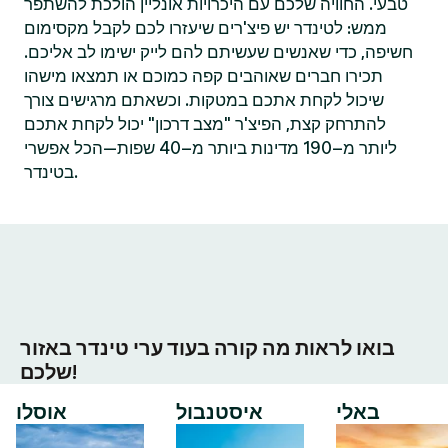
טבעי. החוויה שלכם עם היכרויות אונליין הולכת להשתפר
ממש: לטינדר יש פיצ'רים שיעזרו לכם לקבל מקסימום
חשיפה, כדי שאנשים שעשיתם להם לייק ישימו לב אליכם.
תכירו חברים שאוהבים קפה כמוכם או תמצאו מישהו
שיכול לקחת אתכם במטקות. וכשאתם מרגישים צורך
להתרחק קצת, הפיצ'ר "מצב דרכון" יכול לקחת אתכם
ליותר מ–190 מדינות ביותר מ–40 שפות—הכל אפשרי
בטינדר.
בואו לראות מה קורה בעוד ערי טינדר באזור
שלכם!
באלי
איסטנבול
אוסלו