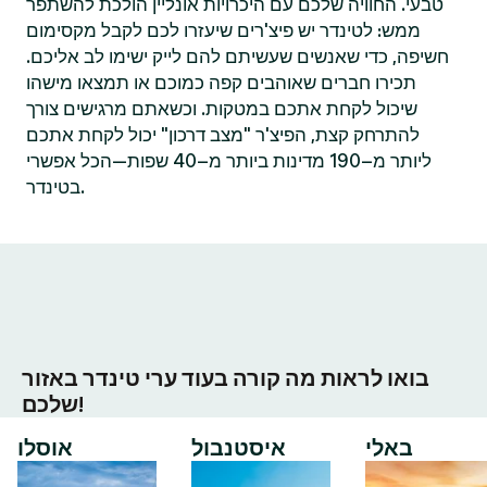
טבעי. החוויה שלכם עם היכרויות אונליין הולכת להשתפר
ממש: לטינדר יש פיצ'רים שיעזרו לכם לקבל מקסימום
חשיפה, כדי שאנשים שעשיתם להם לייק ישימו לב אליכם.
תכירו חברים שאוהבים קפה כמוכם או תמצאו מישהו
שיכול לקחת אתכם במטקות. וכשאתם מרגישים צורך
להתרחק קצת, הפיצ'ר "מצב דרכון" יכול לקחת אתכם
ליותר מ–190 מדינות ביותר מ–40 שפות—הכל אפשרי
בטינדר.
בואו לראות מה קורה בעוד ערי טינדר באזור
שלכם!
באלי
איסטנבול
אוסלו