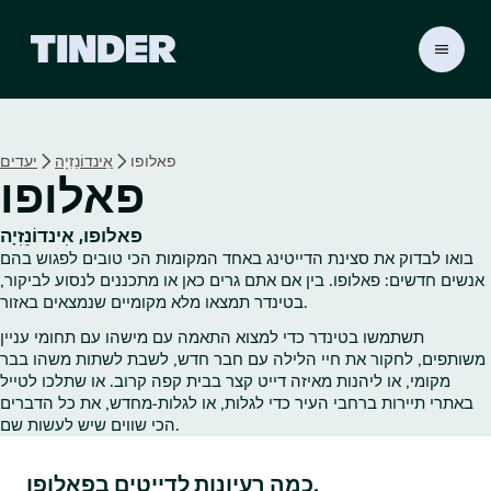
ד
ף
ה
ב
י
פאלופו
אִינדוֹנֵזִיָה
יעדים
ת
פאלופו
ש
ל
ט
פאלופו, אִינדוֹנֵזִיָה
י
בואו לבדוק את סצינת הדייטינג באחד המקומות הכי טובים לפגוש בהם
נ
אנשים חדשים: פאלופו. בין אם אתם גרים כאן או מתכננים לנסוע לביקור,
ד
בטינדר תמצאו מלא מקומיים שנמצאים באזור.
ר
תשתמשו בטינדר כדי למצוא התאמה עם מישהו עם תחומי עניין
משותפים, לחקור את חיי הלילה עם חבר חדש, לשבת לשתות משהו בבר
מקומי, או ליהנות מאיזה דייט קצר בבית קפה קרוב. או שתלכו לטייל
באתרי תיירות ברחבי העיר כדי לגלות, או לגלות‑מחדש, את כל הדברים
הכי שווים שיש לעשות שם.
כמה רעיונות לדייטים בפאלופו.