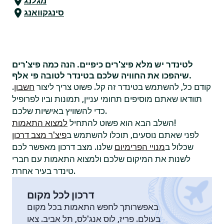
מגלנג
סינגקוואנג
לטינדר יש מלא פיצ'רים כיפיים. הנה כמה פיצ'רים
שיהפכו את החוויה שלכם בטינדר לטובה פי אלף.
קודם כל, להשתמש בטינדר זה קל. פשוט צריך ליצור
חשבון
.
תוודאו שאתם מוסיפים תחומי עניין, תמונות וביו לפרופיל
כדי להשוויץ באישיות שלכם.
!
השלב הבא הוא פשוט להתחיל
למצוא התאמות
לפני שאתם נוסעים, תוכלו להשתמש ב
פיצ'ר מצב דרכון
שכלול ב
מנויי הפרימיום
שלנו. מצב דרכון מאפשר לכם
לשנות את המיקום שלכם ולמצוא התאמות עם חברי
טינדר בעיר אחרת.
דרכון לכל מקום
באפשרותך לחפש התאמות בכל מקום
בעולם. פריז, לוס אנג'לס, תל אביב. צאו