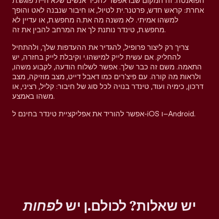
הפואנטה. זה המקום שבו אפשר להכיר אנשים שלא היית פוגש.ת
אחרת: קראש חדש, פרטנר.ית לטיול, או חיבור שנבנה לאט והופך
למשהו אמיתי. לא משנה מה את.ה מחפש.ת, או עדיין לא
מחפש.ת, טינדר נותנת לך את המרחב להבין את זה.
צריך רק ליצור פרופיל, להגדיר את ההעדפות שלך, ולהתחיל
להחליק. אם עשית לייק למישהו.י וקיבלת לייק בחזרה, יש
התאמה. משם זה כבר שלך. אפשר לשלוח הודעה, לקבוע משהו,
ולראות מה קורה. עם פיצ'רים כמו דאבל דייט, מצב מוזיקה, מצב
דרכון, כימיה ועוד, טינדר בנויה לכל סוג של חיבור: קליל, רציני, או
משהו באמצע.
אפשר להוריד את אפליקציית טינדר בחינם ל-iOS ו–Android.
יש שאלות? לכולם.ן יש
לפחות