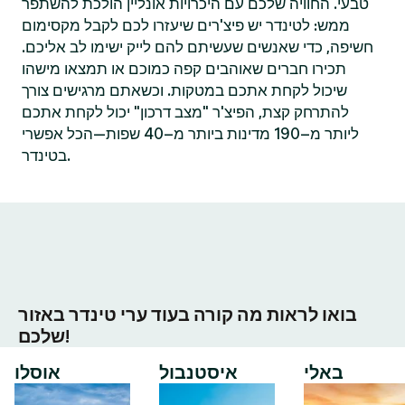
טבעי. החוויה שלכם עם היכרויות אונליין הולכת להשתפר
ממש: לטינדר יש פיצ'רים שיעזרו לכם לקבל מקסימום
חשיפה, כדי שאנשים שעשיתם להם לייק ישימו לב אליכם.
תכירו חברים שאוהבים קפה כמוכם או תמצאו מישהו
שיכול לקחת אתכם במטקות. וכשאתם מרגישים צורך
להתרחק קצת, הפיצ'ר "מצב דרכון" יכול לקחת אתכם
ליותר מ–190 מדינות ביותר מ–40 שפות—הכל אפשרי
בטינדר.
בואו לראות מה קורה בעוד ערי טינדר באזור
שלכם!
באלי
איסטנבול
אוסלו