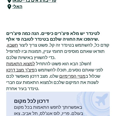
פרייבורג אים ברייסגאו
האלי
לטינדר יש מלא פיצ'רים כיפיים. הנה כמה פיצ'רים
שיהפכו את החוויה שלכם בטינדר לטובה פי אלף.
קודם כל, להשתמש בטינדר זה קל. פשוט צריך ליצור
חשבון
.
תוודאו שאתם מוסיפים תחומי עניין, תמונות וביו לפרופיל
כדי להשוויץ באישיות שלכם.
!
השלב הבא הוא פשוט להתחיל
למצוא התאמות
לפני שאתם נוסעים, תוכלו להשתמש ב
פיצ'ר מצב דרכון
שכלול ב
מנויי הפרימיום
שלנו. מצב דרכון מאפשר לכם
לשנות את המיקום שלכם ולמצוא התאמות עם חברי
טינדר בעיר אחרת.
דרכון לכל מקום
באפשרותך לחפש התאמות בכל מקום
בעולם. פריז, לוס אנג'לס, תל אביב. צאו