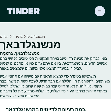
ד
ף
ה
ב
י
מנשנגלדבאך
גֶרמָנִיָה
יעדים
ת
מנשנגלדבאך
ש
ל
ט
מנשנגלדבאך, גֶרמָנִיָה
י
בואו לבדוק את סצינת הדייטינג באחד המקומות הכי טובים לפגוש בהם
נ
אנשים חדשים: מנשנגלדבאך. בין אם אתם גרים כאן או מתכננים לנסוע
ד
לביקור, בטינדר תמצאו מלא מקומיים שנמצאים באזור.
ר
תשתמשו בטינדר כדי למצוא התאמה עם מישהו עם תחומי עניין
משותפים, לחקור את חיי הלילה עם חבר חדש, לשבת לשתות משהו בבר
מקומי, או ליהנות מאיזה דייט קצר בבית קפה קרוב. או שתלכו לטייל
באתרי תיירות ברחבי העיר כדי לגלות, או לגלות‑מחדש, את כל הדברים
הכי שווים שיש לעשות שם.
כמה רעיונות לדייטים במנשנגלדבאך.