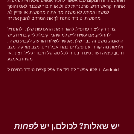
הפואנטה. זה המקום שבו אפשר להכיר אנשים שלא היית פוגש.ת
אחרת: קראש חדש, פרטנר.ית לטיול, או חיבור שנבנה לאט והופך
למשהו אמיתי. לא משנה מה את.ה מחפש.ת, או עדיין לא
מחפש.ת, טינדר נותנת לך את המרחב להבין את זה.
צריך רק ליצור פרופיל, להגדיר את ההעדפות שלך, ולהתחיל
להחליק. אם עשית לייק למישהו.י וקיבלת לייק בחזרה, יש
התאמה. משם זה כבר שלך. אפשר לשלוח הודעה, לקבוע משהו,
ולראות מה קורה. עם פיצ'רים כמו דאבל דייט, מצב מוזיקה, מצב
דרכון, כימיה ועוד, טינדר בנויה לכל סוג של חיבור: קליל, רציני, או
משהו באמצע.
אפשר להוריד את אפליקציית טינדר בחינם ל-iOS ו–Android.
יש שאלות? לכולם.ן יש
לפחות