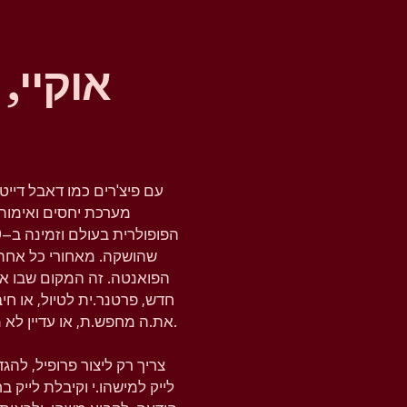
אוקיי,
עם פיצ'רים כמו דאבל דייט
מערכת יחסים ואימות 
שהושקה. מאחורי כל אחת
הפואנטה. זה המקום שבו א
חדש, פרטנר.ית לטיול, או ח
את.ה מחפש.ת, או עדיין לא מחפש.ת, טינדר נותנת לך את המרחב להבין את זה.
צריך רק ליצור פרופיל, לה
לייק למישהו.י וקיבלת לייק