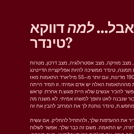
 אבל…
למה
דווקא
טינדר?
, מצב מוזיקה, מצב אסטרולוגיה, מצב דרכון, מטרות
תמונה, טינדר ממשיכה להיות אפליקציית הדייטינג
הפופולרית בעולם וזמינה ב–190 מדינות, עם יותר מ–55 מיליארד התאמות מאז
 מההתאמות האלה יש אדם אמיתי. זו תמיד הייתה
פשר להכיר אנשים שלא היית פוגש.ת אחרת: קראש
יבור שנבנה לאט והופך למשהו אמיתי. לא משנה מה
גדיר את ההעדפות שלך, ולהתחיל להחליק. אם עשית
 בחזרה, יש התאמה. משם זה כבר שלך. אפשר לשלוח