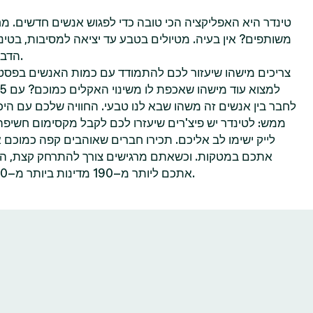
טינדר היא האפליקציה הכי טובה כדי לפגוש אנשים חדשים. מח
משותפים? אין בעיה. מטיולים בטבע עד יציאה למסיבות, בטינ
הדברים שאתם הכי נהנים לעשות.
צריכים מישהו שיעזור לכם להתמודד עם כמות האנשים בפסטי
לחבר בין אנשים זה משהו שבא לנו טבעי. החוויה שלכם עם היכר
ממש: לטינדר יש פיצ'רים שיעזרו לכם לקבל מקסימום חשיפ
לייק ישימו לב אליכם. תכירו חברים שאוהבים קפה כמוכם 
אתכם במטקות. וכשאתם מרגישים צורך להתרחק קצת, הפיצ
אתכם ליותר מ–190 מדינות ביותר מ–40 שפות—הכל אפשרי בטינדר.