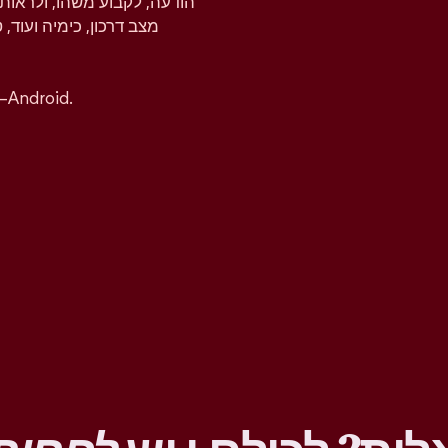
הודעה, לקבוע משהו, ולראות 
מצב דרכון, כימיה ועוד, 
אפשר להוריד את אפליקציית טינדר בחינם ל-iOS ו–ndroid