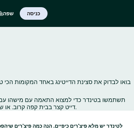
כניסה
שפה
בואו לבדוק את סצינת הדייטינג באחד המקומות הכי ט
תשתמשו בטינדר כדי למצוא התאמה עם מישהו עם תח
דייט קצר בבית קפה קרוב. או שתלכו לטייל באתרי תיירות ברחבי העיר כדי לגלות, או לגלות‑מחדש, את כל הדברים הכי שווים שיש לעשות שם.
לטינדר יש מלא פיצ'רים כיפיים. הנה כמה פיצ'רים שיהפ