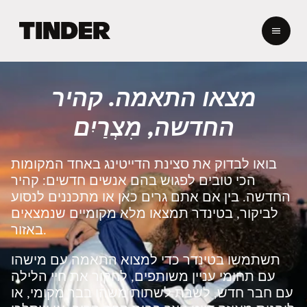
ד
ף
ה
ב
י
מצאו התאמה. קהיר
ת
ש
החדשה, מִצְרַיִם
ל
ט
י
בואו לבדוק את סצינת הדייטינג באחד המקומות
נ
הכי טובים לפגוש בהם אנשים חדשים: קהיר
ד
החדשה. בין אם אתם גרים כאן או מתכננים לנסוע
ר
לביקור, בטינדר תמצאו מלא מקומיים שנמצאים
באזור.
תשתמשו בטינדר כדי למצוא התאמה עם מישהו
עם תחומי עניין משותפים, לחקור את חיי הלילה
עם חבר חדש, לשבת לשתות משהו בבר מקומי, או