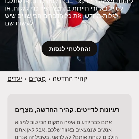
ליהנות מאיזה דייט קצר בבית קפה קרוב. או שתלכו
לטייל באתרי תיירות ברחבי העיר כדי לגלות, או
לגלות‑מחדש, את כל הדברים הכי שווים שיש
לעשות שם.
החלטתי לנסות!
קהיר החדשה
›
מִצְרַיִם
›
יעדים
רעיונות לדייטים. קהיר החדשה, מִצְרַיִם
אתם כבר יודעים איפה המקום הכי טוב למצוא
אנשים שנמצאים באזור שלכם, אבל לאן אתם
הולכים לקחת אותם? לא לדאוג, בשביל זה אנחנו