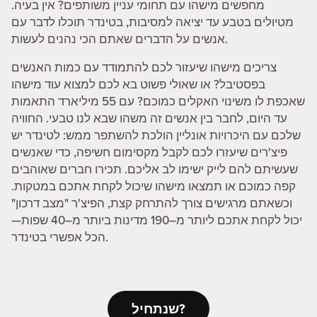
מחפשים מישהו עם תחומי עניין משותפים? אין בעיה.
מטיולים בטבע עד יציאה למסיבות, בטינדר תוכלו לדבר עם
אנשים על הדברים שאתם הכי נהנים לעשות.
צריכים מישהו שיעזור לכם להתמודד עם כמות האנשים
בפסטיבל? או שאולי פשוט בא לכם למצוא עוד מישהו
שאכפת לו משינוי האקלים כמוכם? עם 55 מיליארד התאמות
עד היום, לחבר בין אנשים זה משהו שבא לנו טבעי. החוויה
שלכם עם היכרויות אונליין הולכת להשתפר ממש: לטינדר יש
פיצ'רים שיעזרו לכם לקבל מקסימום חשיפה, כדי שאנשים
שעשיתם להם לייק ישימו לב אליכם. תכירו חברים שאוהבים
קפה כמוכם או תמצאו מישהו שיכול לקחת אתכם במטקות.
וכשאתם מרגישים צורך להתרחק קצת, הפיצ'ר "מצב דרכון"
יכול לקחת אתכם ליותר מ–190 מדינות ביותר מ–40 שפות—
הכל אפשרי בטינדר.
שנתחיל?