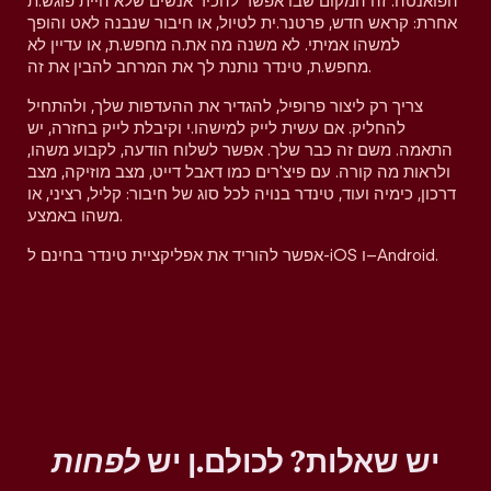
הפואנטה. זה המקום שבו אפשר להכיר אנשים שלא היית פוגש.ת
אחרת: קראש חדש, פרטנר.ית לטיול, או חיבור שנבנה לאט והופך
למשהו אמיתי. לא משנה מה את.ה מחפש.ת, או עדיין לא
מחפש.ת, טינדר נותנת לך את המרחב להבין את זה.
צריך רק ליצור פרופיל, להגדיר את ההעדפות שלך, ולהתחיל
להחליק. אם עשית לייק למישהו.י וקיבלת לייק בחזרה, יש
התאמה. משם זה כבר שלך. אפשר לשלוח הודעה, לקבוע משהו,
ולראות מה קורה. עם פיצ'רים כמו דאבל דייט, מצב מוזיקה, מצב
דרכון, כימיה ועוד, טינדר בנויה לכל סוג של חיבור: קליל, רציני, או
משהו באמצע.
אפשר להוריד את אפליקציית טינדר בחינם ל-iOS ו–Android.
יש שאלות? לכולם.ן יש
לפחות