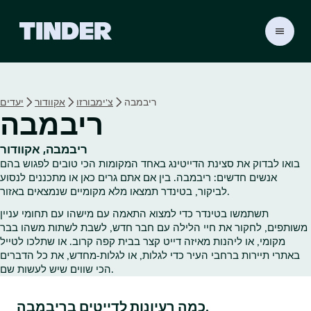
ד
ף
ה
ב
י
ריבמבה
צ'ימבורזו
אקוודור
יעדים
ת
ריבמבה
ש
ל
ט
ריבמבה, אקוודור
י
בואו לבדוק את סצינת הדייטינג באחד המקומות הכי טובים לפגוש בהם
נ
אנשים חדשים: ריבמבה. בין אם אתם גרים כאן או מתכננים לנסוע
ד
לביקור, בטינדר תמצאו מלא מקומיים שנמצאים באזור.
ר
תשתמשו בטינדר כדי למצוא התאמה עם מישהו עם תחומי עניין
משותפים, לחקור את חיי הלילה עם חבר חדש, לשבת לשתות משהו בבר
מקומי, או ליהנות מאיזה דייט קצר בבית קפה קרוב. או שתלכו לטייל
באתרי תיירות ברחבי העיר כדי לגלות, או לגלות‑מחדש, את כל הדברים
הכי שווים שיש לעשות שם.
כמה רעיונות לדייטים בריבמבה.