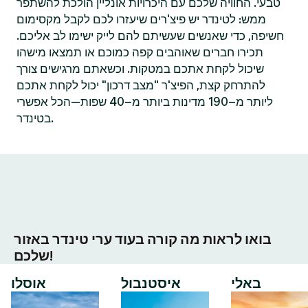
טבעי. החוויה שלכם עם היכרויות אונליין הולכת להשתפר
ממש: לטינדר יש פיצ'רים שיעזרו לכם לקבל מקסימום
חשיפה, כדי שאנשים שעשיתם להם לייק ישימו לב אליכם.
תכירו חברים שאוהבים קפה כמוכם או תמצאו מישהו
שיכול לקחת אתכם במטקות. וכשאתם מרגישים צורך
להתרחק קצת, הפיצ'ר "מצב דרכון" יכול לקחת אתכם
ליותר מ–190 מדינות ביותר מ–40 שפות—הכל אפשרי
בטינדר.
בואו לראות מה קורה בעוד ערי טינדר באזור
שלכם!
באלי
איסטנבול
אוסלו