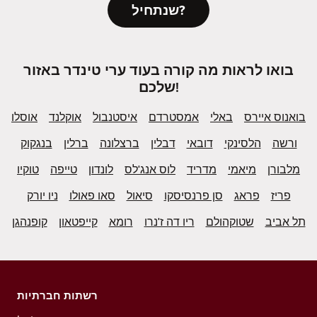
שנתחיל?
בואו לראות מה קורה בעוד ערי טינדר באזור
שלכם!
בואנוס איירס
באלי
אמסטרדם
איסטנבול
אוקלנד
אוסלו
ורשה
הלסינקי
דובאי
דבלין
ברצלונה
ברלין
בנגקוק
מלבורן
מיאמי
מדריד
לוס אנג'לס
לונדון
טייפה
טוקיו
פריז
פראג
סן פרנסיסקו
סיאול
סאו פאולו
ניו יורק
תל אביב
שטוקהולם
ריו דה ז'נרו
רומא
קייפטאון
קופנהגן
רשתות חברתיות