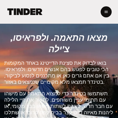
ד
ף
ה
ב
י
מצאו התאמה. ולפראיסו,
ת
ש
צ'ילה
ל
ט
י
בואו לבדוק את סצינת הדייטינג באחד המקומות
נ
הכי טובים לפגוש בהם אנשים חדשים: ולפראיסו.
ד
בין אם אתם גרים כאן או מתכננים לנסוע לביקור,
ר
בטינדר תמצאו מלא מקומיים שנמצאים באזור.
תשתמשו בטינדר כדי למצוא התאמה עם מישהו
עם תחומי עניין משותפים, לחקור את חיי הלילה
עם חבר חדש, לשבת לשתות משהו בבר מקומי, או
ליהנות מאיזה דייט קצר בבית קפה קרוב. או שתלכו