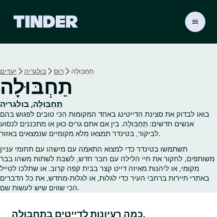
ד
ף
ה
ב
י
תַחְבּוּלָה
רוס
בולגריה
יעדים
ת
תַחְבּוּלָה
ש
ל
ט
תַחְבּוּלָה, בולגריה
י
בואו לבדוק את סצינת הדייטינג באחד המקומות הכי טובים לפגוש בהם
נ
אנשים חדשים: תַחְבּוּלָה. בין אם אתם גרים כאן או מתכננים לנסוע
ד
לביקור, בטינדר תמצאו מלא מקומיים שנמצאים באזור.
ר
תשתמשו בטינדר כדי למצוא התאמה עם מישהו עם תחומי עניין
משותפים, לחקור את חיי הלילה עם חבר חדש, לשבת לשתות משהו בבר
מקומי, או ליהנות מאיזה דייט קצר בבית קפה קרוב. או שתלכו לטייל
באתרי תיירות ברחבי העיר כדי לגלות, או לגלות‑מחדש, את כל הדברים
הכי שווים שיש לעשות שם.
כמה רעיונות לדייטים בתַחְבּוּלָה.