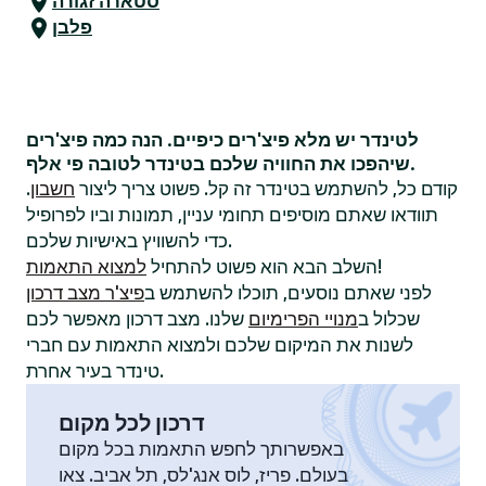
סטארה זגורה
פלבן
לטינדר יש מלא פיצ'רים כיפיים. הנה כמה פיצ'רים
שיהפכו את החוויה שלכם בטינדר לטובה פי אלף.
קודם כל, להשתמש בטינדר זה קל. פשוט צריך ליצור
חשבון
.
תוודאו שאתם מוסיפים תחומי עניין, תמונות וביו לפרופיל
כדי להשוויץ באישיות שלכם.
!
השלב הבא הוא פשוט להתחיל
למצוא התאמות
לפני שאתם נוסעים, תוכלו להשתמש ב
פיצ'ר מצב דרכון
שכלול ב
מנויי הפרימיום
שלנו. מצב דרכון מאפשר לכם
לשנות את המיקום שלכם ולמצוא התאמות עם חברי
טינדר בעיר אחרת.
דרכון לכל מקום
באפשרותך לחפש התאמות בכל מקום
בעולם. פריז, לוס אנג'לס, תל אביב. צאו