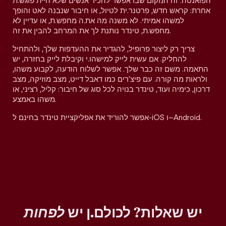
הפואנטה. זה המקום שבו אפשר להכיר אנשים שלא היית פוגש.ת
אחרת: קראש חדש, פרטנר.ית לטיול, או חיבור שנבנה לאט והופך
למשהו אמיתי. לא משנה מה את.ה מחפש.ת, או עדיין לא
מחפש.ת, טינדר נותנת לך את המרחב להבין את זה.
צריך רק ליצור פרופיל, להגדיר את ההעדפות שלך, ולהתחיל
להחליק. אם עשית לייק למישהו.י וקיבלת לייק בחזרה, יש
התאמה. משם זה כבר שלך. אפשר לשלוח הודעה, לקבוע משהו,
ולראות מה קורה. עם פיצ'רים כמו דאבל דייט, מצב מוזיקה, מצב
דרכון, כימיה ועוד, טינדר בנויה לכל סוג של חיבור: קליל, רציני, או
משהו באמצע.
אפשר להוריד את אפליקציית טינדר בחינם ל-iOS ו–Android.
יש שאלות? לכולם.ן יש
לפחות