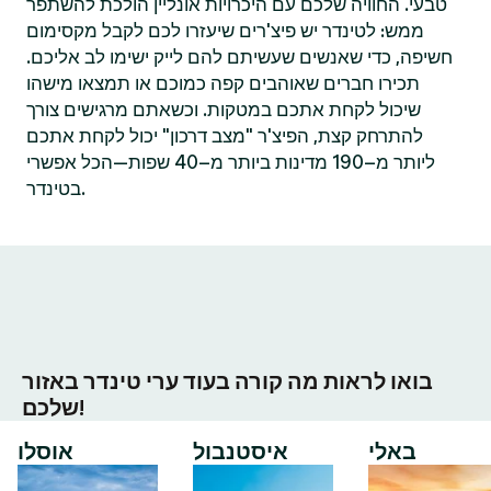
טבעי. החוויה שלכם עם היכרויות אונליין הולכת להשתפר
ממש: לטינדר יש פיצ'רים שיעזרו לכם לקבל מקסימום
חשיפה, כדי שאנשים שעשיתם להם לייק ישימו לב אליכם.
תכירו חברים שאוהבים קפה כמוכם או תמצאו מישהו
שיכול לקחת אתכם במטקות. וכשאתם מרגישים צורך
להתרחק קצת, הפיצ'ר "מצב דרכון" יכול לקחת אתכם
ליותר מ–190 מדינות ביותר מ–40 שפות—הכל אפשרי
בטינדר.
בואו לראות מה קורה בעוד ערי טינדר באזור
שלכם!
באלי
איסטנבול
אוסלו